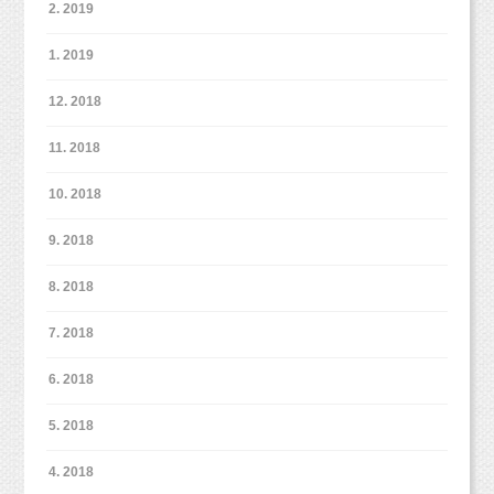
ングフォトまで幅広く撮影技術を学び、1000組以上の撮影に携わ
2. 2019
（
○
万円相当）
持つ。2016年に妊娠、出産。現在一児の母として、自然派育児を
る。2011年に上京し、物撮りカメラマンのアシスタントに付く
実践中。
○○
（
○
万円相当）・・・
が、物撮りより子どもの撮影が好きだと気づき3ヶ月で辞める。
1. 2019
2012年子ども写真館スタジオポストに入社。それまで経験してき
これら全部付いて来ます！！！！！」
た撮影とは違い、自由で自然な姿を撮影する手法に感銘を受け
12. 2018
る。700組以上の撮影を経験。方向性の違いから2013年に退社。
そこで出会った同僚と共に2013年10月に独立。翌2014年6月に東
11. 2018
京都杉並区西荻窪に写真館スタジオミルクを開業。同年結婚。夫
いやいやいやいやっ！！！！！
の喘息が牛乳をやめたことにより改善し、自然派の考えに興味を
10. 2018
持つ。2016年に妊娠、出産。現在一児の母として、自然派育児を
実践中。
全部原価かかってないですやんっ！！！！！
9. 2018
8. 2018
その値付け自体おかしいやん、絶対っ
7. 2018
っ！！！！！
6. 2018
5. 2018
「塾の料金分くらいすぐに取り返せるくらい売
上が上がる！！」
4. 2018