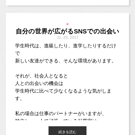
久しぶりの更新は、2歳お誕生日の女の子のお写真♪
普段着ているお洋服や、
お誕生日プレゼントは撮影中に、パパとママから2歳ちゃんへ。
おじいちゃんやおばあちゃんからのプレゼント
さて、店舗を持って開業すると、
■
のものの方が
様々な営業電話がかかってきます。
自分の世界が広がるSNSでの出会い
お子さまが大きくなって写真を見たときに
11.
29. 2017
衣装という点からも、会話がはずむと思うので
最初のうちは、
学生時代は、進級したり、進学したりするだけ
す。
それもちょっぴり嬉しかったりするんですよ
で
ね。
新しい友達ができる、そんな環境があります。
開業した証のような、
社会から認められているような、
それが、社会人となると
3
つめは、その子のキャラクターや個性が生きる
そんな気分になっていました。
人との出会いの機会は
から。
学生時代に比べて少なくなるような気がしま
なので、営業電話にも
す。
お洋服はたとえ本人が選んでいなくても、
それなりに対応をしていましたし、
たくさん小物もお持ちいただき、絵本や大きな2歳の「２」のロ
普段着ていれば、本人にしっくりきているもの
集客効果があるかも！と思えるものは
ゴバルーンも
私の場合は仕事のパートナーがいますが、
です。
お話を聞いていました。
一緒に飾りました！大きなプレゼントすっごく嬉しかったね（＾
独立し、一人で頑張っている起業家は、
＾）
どんどん自分の世界が狭くなっていってしまい
どんなにおしゃれな衣装でも、
今だったら、冷たい対応になります。
続きを読む
パパとママもとっても嬉しそうで、素敵なご家族写真になりまし