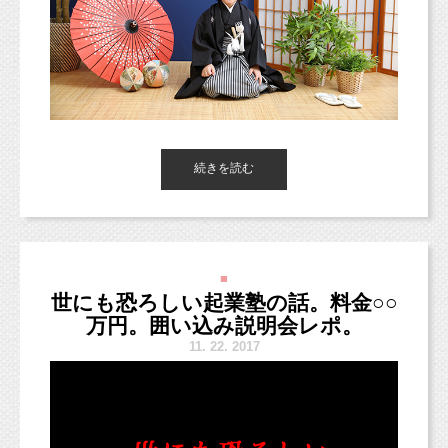
ということで撮影していただいた写真がこちら
↓
例えば、
https://www.instagram.com/a23_chambre
チラシにクーポンを付け、来店時に持って来て
お子さまのハーフバースデー、
12月１５、16日ジョーカーそごう横浜店
コメント、フォローお待ちしています！
ぜひお写真に残しておきましょう（＾＾）
もらう。
ペット・ファミリーフォト
そのクーポンを見れば、
■LINEショップカード■
https://page.line.me/studiomilk
どのチラシを見てお店に来てくれたのかがわか
http://www.studiomilk.jp/news_dtl/entry/359
お友達登録で特典あり！２回目以降は撮影料金が割引に。
るようにしておく、
2018年お正月ファミリーフォト
というような仕組みです。
今日はあいにくの雨ですね、
続きを読む
■イベント■
撮影にお越しになる皆さまは暖かくしていらしてくださいね（＾
お正月ファミリー撮影
http://www.studiomilk.jp/news_dtl/entry/321
＾）
ht
tp://studiomilk.jp/news_dtl/entry/321
それがないと、
年賀状プラン
チラシを見て、その後
HP
を見てお店に来たお客
12月１５、16日ジョーカーそごう横浜店
http://studiomilk.jp/news_dtl/entry/260
今日の朝フォト！は、5歳の七五三記念で撮影にきてくれた男の
さんは、
ペットファミリー撮影会＠JOKERそごう横浜店
■
子。
ペット・ファミリーフォト
http://studiomilk.jp/blog_dtl/entry/359
「
HP
を見て来ました」と言うかもしれません。
世にも恐ろしい起業塾の話。料金○○
お出かけプランで撮影のあとはお参りに！
広告の効果測定ができなかったのです。
黒のベーシックなお着物がとっても似合っててかっこよかったね
万円。囲い込み説明会レポ。
http://www.studiomilk.jp/news_dtl/entry/359
♪
11.
22. 2017
なので、効果があったのか、なかったのかも
正直理解していないのですが。