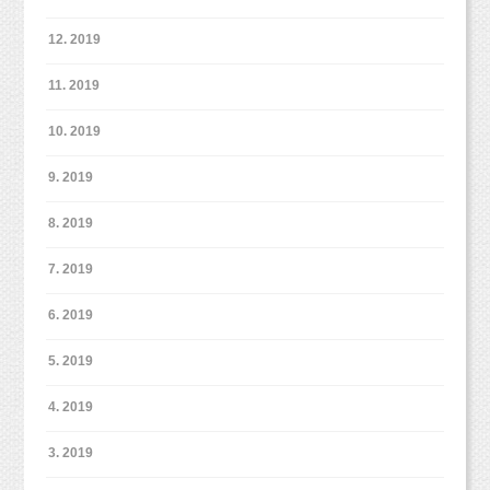
年賀状プラン
はなく。
http://studiomilk.jp/news_dtl/entry/260
12. 2019
ペットファミリー撮影会＠JOKERそごう横浜店
http://studiomilk.jp/blog_dtl/entry/359
「今日！この場で申し込めば！３８万円！」
11. 2019
10. 2019
9. 2019
こどもとペットが得意な写真館スタジオミルク
出た！！コレ！！このセリフッ！！！！！
カメラマン牧田麻子
8. 2019
【プロフィール】
1986年岐阜県各務原市出身。県立岐阜高校卒業。2009年大阪芸術
7. 2019
大学映像学科卒業後、愛知県の創寫舘にカメラマンとして就職。
完全に悪徳業者のパターンやないかーい
カメラは全くの未経験だったが、子どもの記念写真からウェディ
6. 2019
っ！！！！！
ングフォトまで幅広く撮影技術を学び、1000組以上の撮影に携わ
る。2011年に上京し、物撮りカメラマンのアシスタントに付く
こどもとペットが得意な写真館スタジオミルク
5. 2019
が、物撮りより子どもの撮影が好きだと気づき3ヶ月で辞める。
カメラマン牧田麻子
2012年子ども写真館スタジオポストに入社。それまで経験してき
た撮影とは違い、自由で自然な姿を撮影する手法に感銘を受け
4. 2019
【プロフィール】
「しかも！過去のチラシテンプレート（
○
万円相
る。700組以上の撮影を経験。方向性の違いから2013年に退社。
1986年岐阜県各務原市出身。県立岐阜高校卒業。2009年大阪芸術
そこで出会った同僚と共に2013年10月に独立。翌2014年6月に東
3. 2019
当）、
大学映像学科卒業後、愛知県の創寫舘にカメラマンとして就職。
京都杉並区西荻窪に写真館スタジオミルクを開業。同年結婚。夫
カメラは全くの未経験だったが、子どもの記念写真からウェディ
過去の講義動画（
○
万円相当）、講師との相談料
の喘息が牛乳をやめたことにより改善し、自然派の考えに興味を