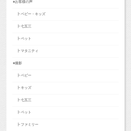
食という生きるために毎日必要なこと）
■お客様の声
マーケティングの本を読んでいたことで
その塾にピンと来て
出張撮影も、まだまだ承れます！
Line
登録しました。
┣ ベビー・キッズ
お気軽にお問い合わせくださいね！
雑誌広告の営業さんの目的は
手の込んだ動画を作って載せ、
┣ 七五三
広告枠を買ってもらうことであって、
過去の実績の紹介をしていました。
2018年お正月ファミリーフォト
広告主のところにお客さんが来ようが来まいが
http://www.studiomilk.jp/news_dtl/entry/321
┣ ペット
関係ないのです！
その塾のやり方としては、
┣ マタニティ
12月１５、16日ジョーカーそごう横浜店 ペッ
「効果的なチラシを作って、ポスティングをし
だから、聞こえのいいことばかり並び立てま
ト・ファミリーフォト
よう！」
■撮影
す。
http://www.studiomilk.jp/news_dtl/entry/359
というのが基本にあるようでした。
嘘は言わないでしょうが、
┣ ベビー
相手の心が動くような情報を選んで伝えます。
┣ キッズ
その点については、
確かに集客のために必要なことではあると思い
┣ 七五三
絶対に効果がないから、やらない方がいい！
ます。
とまでは、業種によっては効果が出るかもしれ
店舗があるのであれば、
┣ ペット
撮られるのって恥ずかしいんですよね。
ないので
地域の方に、まず知ってもらうことは重要なこ
（カメラマンあるある！）
言えませんが。
┣ ファミリー
とです。