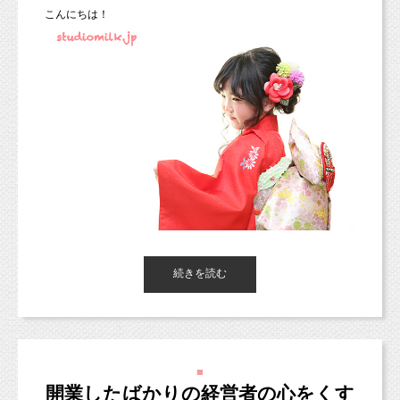
の衣装を
こんにちは！
準備したいと思いましたし、
実際にいくつか準備をしました。
しかし、撮影を重ねるごとに、
「衣装なんて必要ない」
という考えに変わっていきました。
今でも予約の際に、衣装はありますか？と
聞かれることがありますが、
衣装はお持ち込みいただいています、とお答え
しています。
7歳の七五三おめでとう（＾＾）
（七五三の着物はご用意しています。）
5歳の弟くんも一緒に七五三の撮影をしましたよ！
続きを読む
（また後日改めてご紹介いたしますね。）
スタジオミルクが衣装をご用意していない理由
■
は
開業したばかりの経営者の心をくす