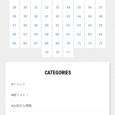
葉っぱもキラキラ！
しかも周りにも似たような広告が並んでいるよ
29
30
31
32
33
34
35
36
37
うな、
そんな中でも、
38
39
40
41
42
43
44
45
46
そんなページはすっ飛ばして読みますね！！
恐ろしい起業塾があったのでレポートしたいと
47
48
49
50
51
52
53
54
55
思います。
半年ほど前の話なので、
56
57
58
59
60
61
62
63
64
記憶や数字が曖昧なところもありますがお付き
65
66
67
68
69
70
71
72
73
それに、記事ページだって、隅から隅まで読み
合いください。
ますか？
74
75
>>
気になる記事しか読まないですよ、私は。
CATEGORIES
もちろん提供サービスの内容や料金によっては
玉砂利までキラキラ！！
効果があるものもあるのかもしれませんが、
■イベント
その塾は、店舗向けの集客のための塾で
そんなものは、地域情報誌に出す
Facebook
小道具で和傘も。
広告で知りました。
■朝フォト！
飲食店の広告くらいじゃないでしょうか？
傘が好きなお子様は多いですから、
（ターゲット地域に出せること、
私は店舗を持っていたこと、
飽きてきて、ご機嫌が悪くなりかけた時の
■お役立ち情報
単価が比較的安いサービスであること、
ちょうどその頃、
お助けアイテムです！