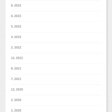
小池加奈
https://www.itsuaki.com/yoyaku/webreserve/menusel?
8. 2022
https://www.instagram.com/kk_hpns
６８万円！！！！！
str_id=829&stf_id=0
奈須歩
6. 2022
■インスタグラム■
https://www.instagram.com/a23_chambre
スタジオミルクオフィシャル
5. 2022
コメント、フォローお待ちしています！
https://www.instagram.com/studio_milk
牧田麻子
高っっ！！！！！
4. 2022
■LINEショップカード■
https://www.instagram.com/asako_makida
https://page.line.me/studiomilk
小池加奈
2. 2022
お友達登録で特典あり！２回目以降は撮影料金が割引に。
https://www.instagram.com/kk_hpns
奈須歩
■イベント■
12. 2021
https://www.instagram.com/a23_chambre
ここまで高いとはっ！！！！！
お正月ファミリー撮影
ht
tp://studiomilk.jp/news_dtl/entry/321
コメント、フォローお待ちしています！
8. 2021
年賀状プラン
http://studiomilk.jp/news_dtl/entry/260
■LINEショップカード■
7. 2021
ペットファミリー撮影会＠JOKERそごう横浜店
https://page.line.me/studiomilk
無理だわ、早く帰りたいぃ！！！！！
http://studiomilk.jp/blog_dtl/entry/359
お友達登録で特典あり！２回目以降は撮影料金が割引に。
12. 2020
■イベント■
2. 2020
お正月ファミリー撮影
ht
tp://studiomilk.jp/news_dtl/entry/321
と思っても、そう簡単に帰れるような雰囲気で
1. 2020