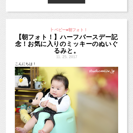
ます。
「衣装に着られる」ような状態では、
そんな対応はできればしたくないのですが、
た！
せっかくの記念写真も主役が目立たなくなって
そうしないと電話口で相手に伝わらないし、
2歳のお誕生日フォト、ぜひ撮影にいらしてくださいね。
しまいます。
お互いに時間の無駄になりますから。
そんな状況を打破するため、
┣ ベビー■朝フォト！
以前よりも
SNS
で積極的に
やはり、その子らしい、その子にしっくりくる
2018年お正月ファミリーフォト
【朝フォト！】ハーフバースデー記
コミュニケーションをとるようになりました。
お洋服の方が
そんな営業電話。
念！お気に入りのミッキーのぬいぐ
http://www.studiomilk.jp/news_dtl/entry/321
キャラや個性が際立つ写真になるのだと思いま
今回は、雑誌広告や新聞広告の話。
るみと。
自分が興味を持った人には、
す。
11.
25. 2017
ちょっとドキドキしながら友達申請をしたり、
12月１５、16日ジョーカーそごう横浜店
こんにちは！
共感できる投稿にコメントしたりすると、
雑誌や新聞への広告の話を聞くと、
ペット・ファミリーフォト
自分の知らなかった世界が広がっていくのを感
最初はちょっと心が踊るんです。
じます。
http://www.studiomilk.jp/news_dtl/entry/359
スタジオミルクには衣装はほとんどありませ
ん。
今の時代には、
ですが、その理由に共感していただける方に
なぜか。
そんな魅力的なツールである
SNS
があるのだか
お客様としてお越しいただきたいと思っていま
ら、
す。
もっと上手く活用していきたいと思っていま
よく知っている雑誌の◯◯や、
す。
着せ替え人形のように、
全国紙の◯◯に自分のお店のことが載るんです