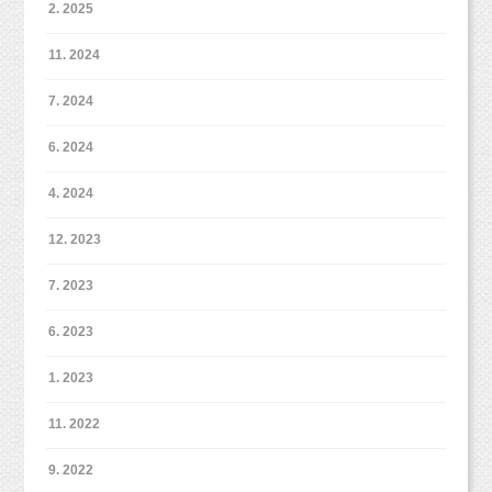
＼フォロー大歓迎！／
2. 2025
卒業生でお手伝いに来ていると思われる人が
ルク
牧田麻子Facebook
６〜７人。
11. 2024
（西荻窪徒歩３分の駅近・ペットOKスタジオ、駐車場完備。
https://www.facebook.com/asako.makida
中央線、総武線、東西線沿線の荻窪、吉祥寺や三鷹、武蔵野市、
そして、動画で何度も目にしてきた講師。
7. 2024
西東京市、立川市、小平市、羽村市、
東京都新宿区や中央区、世田谷区、港区、江東区、渋谷区、品川
6. 2024
区、練馬区、千代田区、中野区など２３区。
こどもとペットが得意な写真館
スタジオミ
２３区の他、千葉県、埼玉県、神奈川県、茨城県などからもお越
しいただいております！）
ルク
4. 2024
動画では、塾の料金に関しては、
全く触れられていませんでした。
12. 2023
（西荻窪徒歩３分の駅近・ペットOKスタジオ、駐車場完備。
■各種撮影プラン■
中央線、総武線、東西線沿線の荻窪、吉祥寺や三鷹、武蔵野市、
http://studiomilk.jp/price
西東京市、立川市、小平市、羽村市、
7. 2023
なので、そこにいる参加者は
東京都新宿区や中央区、世田谷区、港区、江東区、渋谷区、品川
■お手軽ネット予約■
料金がいくらかはわからない状態。
区、練馬区、千代田区、中野区など２３区。
6. 2023
https://www.itsuaki.com/yoyaku/webreserve/menusel?
２３区の他、千葉県、埼玉県、神奈川県、茨城県などからもお越
str_id=829&stf_id=0
しいただいております！）
２時間の説明会で、
1. 2023
塾の実績やメリットをただただ聞かされ続け、
■インスタグラム■
ようやく渡された申込書を見ると・・・
スタジオミルクオフィシャル
11. 2022
■各種撮影プラン■
https://www.instagram.com/studio_milk
http://studiomilk.jp/price
牧田麻子
9. 2022
■お手軽ネット予約■
https://www.instagram.com/asako_makida