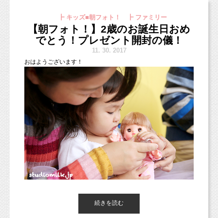
で、
＜失敗１＞
SEO
業者は信用するな！起業を考え
七五三の後撮りも承っておりますので、
お子さまに合ったサイズで、
┣ キッズ■朝フォト！ ┣ ファミリー
るあなたに贈る、私の失敗談。
去年撮り忘れた、まだ撮ってない！などございましたら、
満足できるのではないでしょうか。
【朝フォト！】2歳のお誕生日おめ
お気軽にご連絡くださいね！
http://studiomilk.jp/blog_dtl/entry/398
でとう！プレゼント開封の儀！
11.
30. 2017
＜失敗２＞世にも恐ろしい起業塾の話。料金
○○
おはようございます！
万円。囲い込み説明会レポ。
2
つめは、より強く思い出に残るものは、
http://studiomilk.jp/blog_dtl/entry/401
普段着やプレゼントのものだから。
2018年お正月ファミリーフォト
http://www.studiomilk.jp/news_dtl/entry/321
普段着ないような衣装を、
写真撮影のときにだけ着る、そんな楽しみ方も
以前に書いたこれらの記事は、
12月１５、16日ジョーカーそごう横浜店
あると思います。
たくさんの方に読んでいただけたようです。
ペット・ファミリーフォト
でも、その衣装自体に思い入れはないですよ
独立して頑張っている方には
http://www.studiomilk.jp/news_dtl/entry/359
ね？
本当に失敗してもらいたくないと思うので、
まだ読んでいない方はぜひ読んでみてくださ
スタジオミルクが目指しているのは、
い！
ブログや朝フォト！更新できてなくてごめんなさい（＞＜；）
続きを読む
「家族の会話がはずむ写真」です。