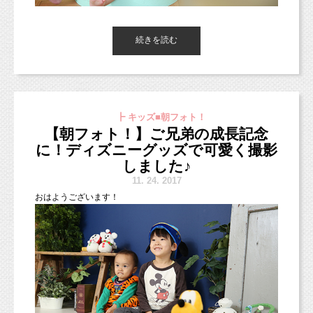
いろんな衣装をお子様に着せて撮影したいとい
よ！？
う方には、
ハーフバースデーおめでとう（＾＾）
続きを読む
スタジオミルクは合いませんので、
さて今日は、そんな形で
SNS
で出会った方と
ご遠慮いただければと思います。
わくわくしませんか？
可愛いおもちゃやお帽子、
ランチに行ってきました！
お気に入りのミッキーのぬいぐるみ、いろいろお持ちいただきま
した♪
ご一緒させていただいたのは、
ちょっとテンション上がりませんか？
┣ キッズ■朝フォト！
食べ物写真作家の中村美穂さん。
【朝フォト！】ご兄弟の成長記念
http://nakamuramiho.com
に！ディズニーグッズで可愛く撮影
しました♪
＼フォロー大歓迎！／
「読者数◯◯万人」とか、
SNS
での出会いは、本当に面白いですね。
11.
24. 2017
「御社のターゲット層が見ています」とか言わ
牧田麻子Facebook
会ったこともない人と、急激に距離が近くなり
おはようございます！
れたら、
https://www.facebook.com/asako.makida
ます。
効果が出るかも！と思っちゃいますよね！
美穂さんは
Facabook
でお友達になって間もない
のですが
こどもとペットが得意な写真館
スタジオミ
残念ながら、私は思ってしまいました。
住んでいる場所が近いことや、
ルク
同じカメラマンであることなど共通点も多く、