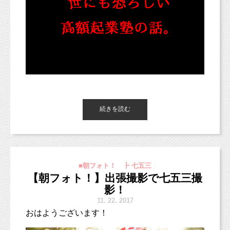
後から冷静になると、
とても単純なことに気づけていませんでした。
こどもとペットが得意な写真館スタジオミルク
カメラマン牧田麻子
そう、単純に、
【プロフィール】
撮影プランの中には、
先日こちらのブログ
↓
を書いていて、
1986年岐阜県各務原市出身。県立岐阜高校卒業。2009年大阪芸術
台紙コースとデータコース、2つのコースからお選び頂けます！
大学映像学科卒業後、愛知県の創寫舘にカメラマンとして就職。
続きを読む
自分が雑誌を見るときに、広告ページを見るの
カメラは全くの未経験だったが、子どもの記念写真からウェディ
SEO
業者は信用するな！起業を考えるあなたに
コースを迷われたら、ご相談くださいね。
ングフォトまで幅広く撮影技術を学び、1000組以上の撮影に携わ
か？
贈る、私の失敗談。
る。2011年に上京し、物撮りカメラマンのアシスタントに付く
が、物撮りより子どもの撮影が好きだと気づき3ヶ月で辞める。
http://studiomilk.jp/blog_dtl/entry/398
七五三撮影、後撮りも可能ですのでお気軽にご連絡ください！！
2012年子ども写真館スタジオポストに入社。それまで経験してき
た撮影とは違い、自由で自然な姿を撮影する手法に感銘を受け
ということ。
■朝フォト！ ┣ 七五三
る。700組以上の撮影を経験。方向性の違いから2013年に退社。
【朝フォト！】出張撮影で七五三撮
私は同じ起業家さんに頑張ってもらいたい！応
そこで出会った同僚と共に2013年10月に独立。翌2014年6月に東
影！
京都杉並区西荻窪に写真館スタジオミルクを開業。同年結婚。夫
援したい！
11.
22. 2017
の喘息が牛乳をやめたことにより改善し、自然派の考えに興味を
断言します。
2018年お正月ファミリーフォト
と考えていることを思い出しました！！
持つ。2016年に妊娠、出産。現在一児の母として、自然派育児を
おはようございます！
（自分もまだまだ頑張らなきゃいけないのだけ
http://www.studiomilk.jp/news_dtl/entry/321
実践中。