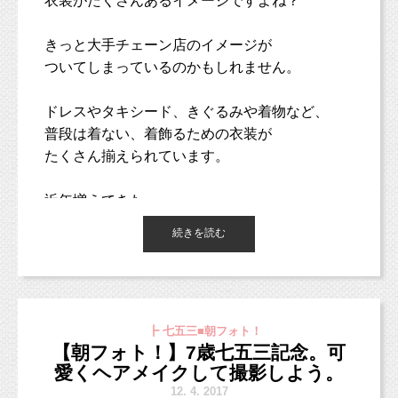
衣装がたくさんあるイメージですよね？
きっと大手チェーン店のイメージが
ついてしまっているのかもしれません。
ドレスやタキシード、きぐるみや着物など、
普段は着ない、着飾るための衣装が
たくさん揃えられています。
近年増えてきた、
おしゃれなハウススタジオ型のこども写真館に
続きを読む
も、
そのスタジオのイメージに合う衣装が揃えられ
ています。
┣ 七五三■朝フォト！
【朝フォト！】7歳七五三記念。可
スタジオミルクも、オープンしたての頃は、
愛くヘアメイクして撮影しよう。
おしゃれで、ここでしか着られないオリジナル
12.
4. 2017