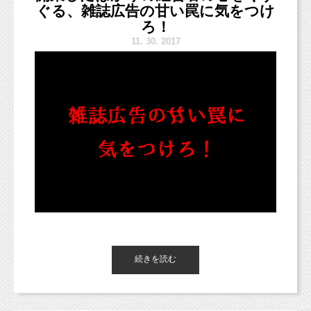
３つあります。
ぐる、雑誌広告の甘い罠に気をつけ
ろ！
11.
30. 2017
1
つめは、最近の子ども服はおしゃれで
テイストも様々に世の中にたくさん溢れている
から。
そんな中、誰にでもご満足いただける、
デザイン、サイズ、テイスト、量の衣装を揃え
るのは
無理だと思うのです。
きっと、普段着はパパやママの好みで
さて、今回も、大人気！私の失敗シリーズで
お洋服を選ばれていることだろうと思います。
す！
続きを読む
それならば、お手持ちのお洋服の方が
パパママの好みに合ったデザインやテイスト