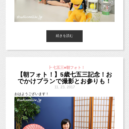
あれよあれよとランチすることに。
（西荻窪徒歩３分の駅近・ペットOKスタジオ、駐車場完備。
爆発的に効果が出るとは思いませんでしたが、
中央線、総武線、東西線沿線の荻窪、吉祥寺や三鷹、武蔵野市、
西東京市、立川市、小平市、羽村市、
広告費用の回収くらいはできるだろう、と考え
お話してみると、教養があり話題も豊富なので
東京都新宿区や中央区、世田谷区、港区、江東区、渋谷区、品川
ました。
お話を聞いていて飽きることがありません。
区、練馬区、千代田区、中野区など２３区。
２３区の他、千葉県、埼玉県、神奈川県、茨城県などからもお越
しいただいております！）
来年2018年は戌年ですね！
続きを読む
美穂さんの仕事へのプロ意識には
が、しかし！
大好きなディズニーコーデ＆グッズをお持ちいただき、
とても共感し、リスペクトできました。
お子さまの成長をお写真に残しにいらしていただきました！
■各種撮影プラン■
http://studiomilk.jp/price
戌年なので、プルートも一緒に（＾＾）
ここでまず、ひとつ失敗をするのです。
毎年とっても可愛くディズニーコーデで
ランチでおしゃべりするだけのつもりでした
■お手軽ネット予約■
┣ 七五三■朝フォト！
いらしてくださるので、毎回とっても楽しみです♪
https://www.itsuaki.com/yoyaku/webreserve/menusel?
が、
【朝フォト！】5歳七五三記念！お
str_id=829&stf_id=0
カメラを持ち出した美穂さん。
このようにお気に入りグッズなどをお持ちいただいて撮影もOK
でかけプランで撮影とお参りも！
広告費用の回収ができたのかどうかが、
です。
なんと私を撮影してくれるというのです！！
11.
23. 2017
■インスタグラム■
楽しく撮影しましょうね！
確認できない広告を出してしまったのです！
おはようございます！
スタジオミルクオフィシャル
ハッピーハーフバースデーの可愛いガーランドも使って撮影しま
https://www.instagram.com/studio_milk
したよ♪
つまり、その広告がきっかけとなって
牧田麻子
なんというサプライズ！！
https://www.instagram.com/asako_makida
お客さんが来てくれたとわかるような、
レモンイエローの背景でポップでかわいい雰囲気に。
小池加奈
そういう仕組みを作っていなかったのです。
シックな色合いでも、カラフルな色合いでも似合う背景カラーで
2018年お正月ファミリーフォト
https://www.instagram.com/kk_hpns
オススメです！
奈須歩
http://www.studiomilk.jp/news_dtl/entry/321