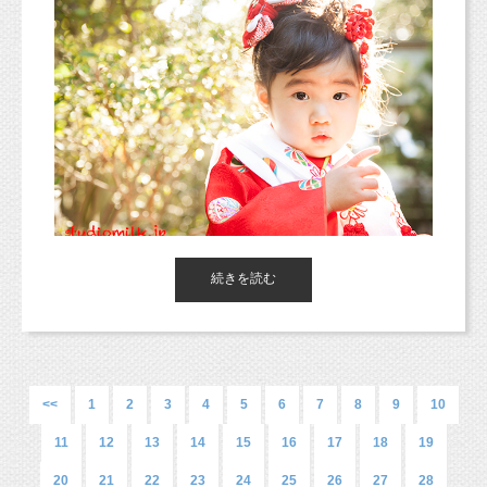
れど・・・）
私は見ません！！！
12月１５、16日ジョーカーそごう横浜店
自分の失敗は、本当に悔しいし、
ペット・ファミリーフォト
公表するのは恥ずかしいものだけれど、
見たとしても、問い合わせた記憶がございませ
これで少しでも被害に合う方が減ってくれたら
http://www.studiomilk.jp/news_dtl/entry/359
ん！！！
それだけでも私が救われる気分です！
結局、そういうことなんじゃないでしょうか。
さて、今回も起業家さん向けのブログを書いて
いこうと思います。
続きを読む
先日、出張撮影で七五三の撮影をさせていただ
ある程度、名の知られたブランドや
巷にはたくさんの「起業塾」があるのです
きました！
有名メーカーの見開き広告ならともかく。
が・・・
寒くなってきていますが、
特集ページに記事として書いてもらうならとも
私自身、興味を持ったものには、
当日はいいお天気で晴れ間も見え
かく。
<<
1
2
3
4
5
6
7
8
9
10
メルマガ登録してみたり、
素敵なお祝いの日となりました。
参加してみたりと行動に移しています。
11
12
13
14
15
16
17
18
19
太陽が出てくれたので、
20
21
22
23
24
25
26
27
28
全く知らない小さなお店の小さな広告、