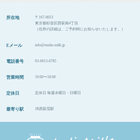
まさか、こんな宗教のような、マルチ商法の説
明会のような
〒167-0053
所在地
囲い込まれるようなことになるとは
東京都杉並区西荻南4丁目
（住所の詳細は、ご予約時にお知らせいたします。）
思ってもみませんでした・・・
info@studio-milk.jp
Eメール
ただ、それでも参加したのは、
その時に勉強していたマーケティングの内容と
03-6913-6785
電話番号
の共通点があり、
内容はしっかりとしているのかもしれない、と
10:00〜18:00
営業時間
少しの期待をしてしまったから。
定休日 毎週水曜日・日曜日
定休日
でも怪しいと思ったら、
JR西荻窪駅
最寄り駅
絶対に行かない方がいいです。