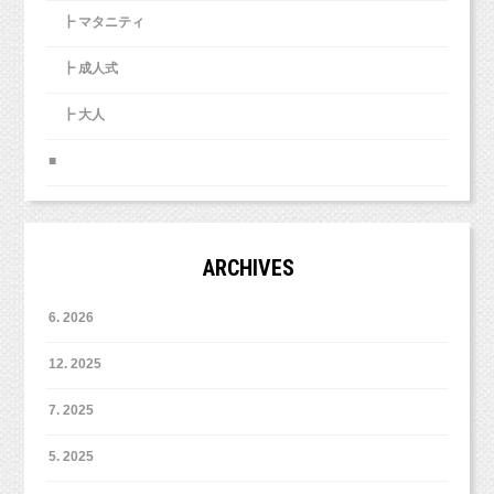
でも、たくさんお話した後だからか、
┣ マタニティ
もし広告を出すなら、最低限
その塾に少し興味を持った私は、
自然な姿を見せることができました。
効果測定できるような形で出すことをおすすめ
説明会に足を運んでみました。
┣ 成人式
します。
とてもきれいな紅葉をバックに
┣ 大人
（その塾は１年に
2
期開催しているようでした。
こんな素敵な写真をプレゼントしていただき、
月１回の講義が全６回。半年で卒業という
ありがとうございました！
■
形。）
ちなみに、
一度広告を出してしまうと、
いつまでも営業メールが届きますよ。カモか
ARCHIVES
も〜
6. 2026
＼フォロー大歓迎！／
みなさんもお気をつけくださいね！
渋谷の会議室だったと思います。
牧田麻子Facebook
12. 2025
https://www.facebook.com/asako.makida
私は子どもを預けて参加しました。
7. 2025
会議室に入ると、
5. 2025
説明会参加者が
20
人程度、
こどもとペットが得意な写真館
スタジオミ