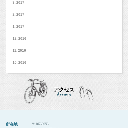
3. 2017
めお休みとなりますので、
ご注意ください。
2. 2017
1. 2017
12. 2016
11. 2016
10. 2016
可愛い女の子のイラストと、ありがとうのメッ
セージ♡
なんて嬉しいことなんでしょうか！
アクセス
Access
嬉しすぎたので、スタッフルームに貼ってます
パパママはぜひお写真は、カメラマンにお任せ
♡
して、
動画などで撮影していただくのもオススメです
お姉ちゃん、素敵なプレンゼントありがとう
よ！
（＾＾）
〒167-0053
所在地