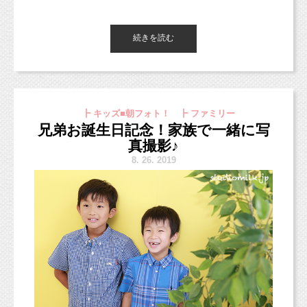
ペーン撮影では使用不可。）
（新スタジオでの撮影は10月3日からとなりま
↓
チケットの有効期限は2020年1月末までとさせ
データコースで撮影したので、３パターン背景
す。）
ていただきます。
続きを読む
を変えていきました。
こんにちは、東京都杉並区のフォトスタジオ
真ん中で姉妹の撮影を挟んでからの、最後に妹
「スタジオミルク」です。
ちゃんのソロ撮影で行いました！
もう学生の皆は夏休みは終わったのかな？
新オリジナルプラン＊（10/3から適用）
ちゃんと宿題はお休み中に済ませられました
┣ キッズ■朝フォト！ ┣ ファミリー
https://www.studiomilk.jp/news_dtl/entry/854
か？
じゃじゃーーー
兄弟お誕生日記念！家族で一緒に写
10月3日から新スタジオ（西荻南）での撮影とな
また秋休み？冬休み？まで勉強頑張りましょう
真撮影♪
ん！！！
ります。
（＾＾）b
8.
26. 2019
上記の価格になりますので、ご了承ください。
このお写真を一緒に送ってくださったんです！！！
新オリジナルプラン＊（10/3から適用）
https://www.studiomilk.jp/news_dtl/entry/854
今日ご紹介するお写真は、
わあああああ（＾＾＊）（＊＾＾）（＾＾
10月3日から新スタジオ（西荻南）での撮影とな
毎年撮影に来てくれている4歳のロンズコートシ
＊）（＊＾＾）
ります。
ーズーの女の子です♡
嬉しすぎます！！本当にありがとうございます！！
上記の価格になりますので、ご了承ください。