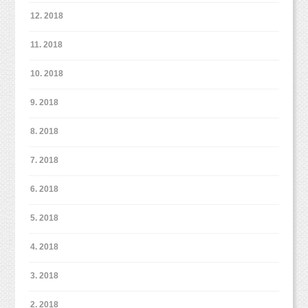
特になにかイベントがあったわけではありませ
来年の5歳のお誕生日フォトも撮影しようね！お
12. 2018
ん。
待ちしています！！
11. 2018
1歳超えてしまうとなかなか撮影されない、とい
うことも多いです。
10. 2018
でも、半年くらい経つと1歳とはまた全然違う表
新オリジナルプラン＊（10/3から適用）
9. 2018
情や動きがとれるようになります。
https://www.studiomilk.jp/news_dtl/entry/854
8. 2018
ご予約受付中ですが、スタジオサンプルが9月
末〜10月頭に公開予定です。
7. 2018
また9月23日〜10月2日までは移転作業のためお
休みとなりますので、
6. 2018
ご注意ください。
5. 2018
4. 2018
3. 2018
でもどの年齢（大きい子はちょっとまだわから
こちらでもパパにご協力いただきました！
ないんですが；）の子でも、
ありがとうございます！！（＾＾）
2. 2018