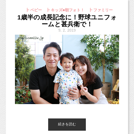
いーちまーんえーんぶーん です！
プライベート空間となりますので、
とで、
┣ ベビー ┣ キッズ■朝フォト！ ┣ ファミリー
詳しい場所はご予約をいただいた方にのみお伝
撮影ベテランのお姉ちゃんから！
新スタジオなら、
1歳半の成長記念に！野球ユニフォ
えしていきます。
実質17,500円で撮影できますよ！
ームと甚兵衛で！
撮影の順番もお打ち合わせの際にご相談させて
（七五三撮影なら28,500円で撮影可能）
9.
2. 2019
ただ、少しだけお伝えすると・・・
いただきながら、
パン屋さんのソーセージや、豊島産婦人科の近
決めていきたいと思います！
くになります。
なにか撮影に関してご希望がありましたらお気
軽にご相談くださいね。
今まで通り、ペット撮影も続けていきます。
駐車場もあるので、荷物が多くても安心です
よ。
一軒家ですが、使用するのは１階のリビングの
みです。
今までのスタジオの半分ほどになりますが、
背景の壁をいくつか準備して、
何通りかの撮影ができるように準備を進めたい
続きを読む
こんにちは、東京都杉並区のフォトスタジオ
と思います。
「スタジオミルク」です。