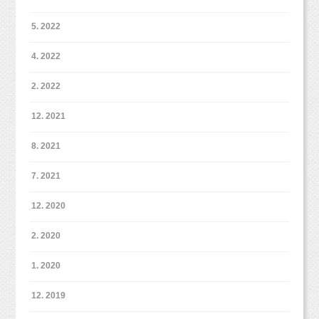
お洋服も季節に合わせて決めていただくのも楽
くても、
しいかと思います（＾＾）
また新スタジオの方にも遊びにいらしてくださ
5. 2022
スタジオにいくつかご用意していますので、
またお洋服選びが苦手・・・という方もいるか
いね！
王冠がとっても似合っていたし、アクセチェン
雰囲気に合わせてセッティングさせていただき
4. 2022
と思いますが、
ジ後の、
ますのでご安心くださいね！
普段着での撮影で問題ないと思います。
水色の大きいリボンも可愛いんですよ！
2. 2022
むしろ普段着での撮影方が後々、お子様が大き
お持ち込みいただければママパパにセッティン
くなった時などに、
新オリジナルプラン＊（10/3から適用）
12. 2021
グしていただくことも可能です。
「この服お気に入りでよく着ててね！」などな
https://www.studiomilk.jp/news_dtl/entry/854
8. 2021
ど家族の団欒で盛り上がることができると思い
ます！
7. 2021
12. 2020
2. 2020
ご家族で撮影される場合のお洋服選びの参考に
してみてくださいね！
1. 2020
12. 2019
ご予約はこちらからメールにてお問い合わ