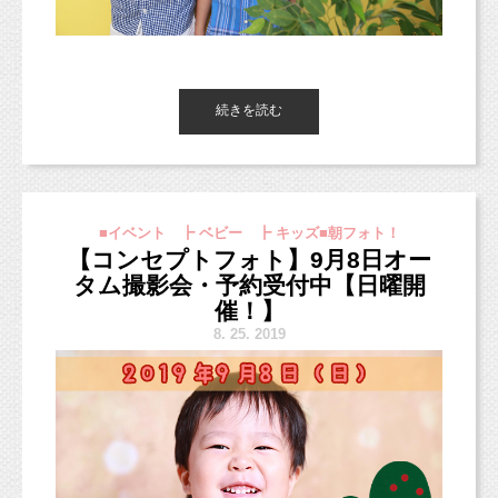
お子様やご家族の好きなものを使って撮影すると、
撮影したのが約４ヶ月の時、送っていただいたのがもう８ヶ月！
より楽しくて思い出深い記念写真になります！
早い！成長って早い！
※オリジナルプラン以外のプランはHPをご確認
さて本日は、スマッシュケーキの撮影できてく
フレームの中のベビーちゃんと実際のベビーちゃんを
続きを読む
見ると違いがとっても分かりますね。
ください。
れた2歳の女の子の
こんにちは、東京都杉並区のフォトスタジオ
もちろんデータで見返してもわかるかもしれません。
お写真をご紹介しますね♡
「スタジオミルク」です。
でもこのようにフレームや飾っておけるものとして残しておく
暑さも少しやわらいできましたね！
と、
小物をなくしてしまったんだけど大丈夫？
より身近に成長を感じることが出来ると思います。
■イベント ┣ ベビー ┣ キッズ■朝フォト！
撮影料金を下げ、それに合わせて内容もボリュ
お天気も少し悪目だったりしますが、
卒業式に着たいから、それまで待ってもらえな
【コンセプトフォト】9月8日オー
ームダウンしております。
またちょっと子育てに疲れちゃったなあ〜・・・と
それが終わったらもう秋なんでしょうか？
い？
タム撮影会・予約受付中【日曜開
いう日もあるかと思いますが、そういう時に、パッと目につくと
季節の変わり目、体調など崩されないように気
催！】
など、ご不明な点は、どうぞ個別にご相談くだ
ころに
増税でさらに料金を上げたくなかったので、思
をつけましょう！
飾ってあると、それを見て、頑張るぞ！という気持ちになれると
8.
25. 2019
さい！
姉妹で撮ると、お姉ちゃんが大きくなったな〜
い切って下げました。
思います（＾＾）b
というのが、
代わりにリピーター割引はなくしましたが、
スタッフの判断で、
より感じていただけますね！！
ライン登録者には撮影時に毎回「えほんぶっ
新スタジオに移転に当たって、
3,000円分のチケットをお渡しいたします！
く」をプレゼントいたします。
新オリジナルプラン＊（10/3から適用）
商品のラインナップも少し変更等ございますが、
ぜひぜひ思い出を形に残してくださいね！
https://www.studiomilk.jp/news_dtl/entry/854
フォーマルな洋装、スーツ、ドレスも受付いた
撮影後にやっぱり作りたい！という場合もお気軽にご連絡くださ
また、これまで撮影を進めていく中で、