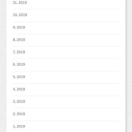
せください。
11. 2019
より水色のリボンが引き立ってお姫様のようで
https://www.studiomilk.jp/form
10. 2019
した（＾＾＊）
このお写真はスタッフいちおし！です♪
ケーキを少し食べたらもう満足しちゃった2歳ち
9. 2019
ゃん、
同じお洋服がなくても、
もう食べない！！！と吠えて嫌がっていましたw
8. 2019
似たような雰囲気のお洋服にして撮影するのも
面白いと思います。
7. 2019
そんな表情も可愛い2歳ちゃんでした♡
ご兄弟、ご姉妹の撮影の際のお洋服選びの参考
にしてみてくださいね！
6. 2019
5. 2019
4. 2019
3. 2019
2. 2019
毎回とっても上手に撮影してくれるシーズーち
今回は1歳半での撮影でしたので、
1. 2019
ゃん♡