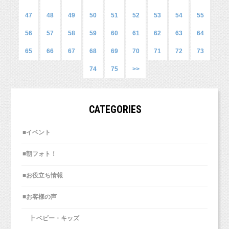
ご好評につき、9月の2日間開催日を増枠いたし
ました！
47
48
49
50
51
52
53
54
55
9月13日、20日の2日間となります。（10:30と
56
57
58
59
60
61
62
63
64
13:00）
65
66
67
68
69
70
71
72
73
ご希望の方はお早めにご連絡くださいね。
74
75
>>
しかも今回は作っていただいたという、シーズ
10月3日から新スタジオでの撮影となりま
ーちゃんの分身のぬいぐるみも一緒に♡
CATEGORIES
す。
2人一緒に撮影もできました！とっても可愛いで
すね♡
■イベント
移転に伴い新料金となります。
https://www.studiomilk.jp/news_dtl/entry/854
お子さまが成長するにつれて、撮影をしたがら
■朝フォト！
なくなってしまう可能性も出てきますよね。
ただ、無料のレンタル衣装はだいたい80サイズ
■お役立ち情報
でも、毎年撮影して恒例行事にしていけばき、
で、
っと
1歳のベビーちゃん向けでご用意しておりますの
■お客様の声
今日ご紹介するお写真は、仲良しご家族の記念
いやだ！っとなる確率も減るんじゃないかなと
で、
写真です（＾＾）
思います！
┣ ベビー・キッズ
それ以外の年齢の子はお洋服はご持参ください
ぜひ今からでも撮影して思い出を残しておきま