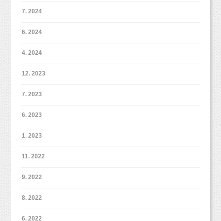
になって、
7. 2024
またお子様の成長も比べていただけると思いま
す！
6. 2024
4. 2024
二人とも身長変わらないね！・・・
12. 2023
と思ったら、弟くんは背伸びをしていまし
最後のシーンは水色！
た！！！
すっごくエレガントな雰囲気になりました。
7. 2023
6. 2023
1. 2023
とまあ、こんな感じで楽しく自由にしつつ撮影
実はお姉ちゃんもこのお洋服を着ているんです
しています。
よ！
11. 2022
元気いっぱいな2人をカメラにおさめるのはちょ
お姉ちゃんの時に撮影したお写真と比べて見て
っと大変だったけど、
9. 2022
白シャツデニムのコーディネートはどんな背景にも合いますので
もきっと楽しいですね（＾＾）
楽しい撮影をさせてもらえて嬉しいです（＾
オススメです！
8. 2022
洋服どうしよう・・・と迷ったら、白シャツデニムが良いかもし
＾）♪
れませんよ♪
（白シャツチノパンなども素敵です！）
ケーキに飾るトッパーなどもお持ちいただかな
6. 2022