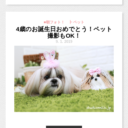
今日から本格的に学校など始まっているのか
背景は、
な？
・スタジオカラーのグレイッシュでシックなブ
パパママも少しひと段落、といったところでし
■朝フォト！ ┣ ペット
ルー
ょうか。
4歳のお誕生日おめでとう！ペット
お姉ちゃんもちょっと緊張してたかな？
データコースでの撮影でしたので、３背景で撮っています！
・かわいいパステルカラーのペールピンク
いつの間にかもう9月ですね、早い〜！スタジオ
撮影もOK！
（まだ首のすわっていない３ヶ月くらいまでのベビーちゃんの場
でもでも、お話ししつつ撮影していたら・・・
・定番ダークヴィンテージウッド
移転ももうすぐです！！
合、
9.
1. 2019
・西海岸風の優しいペイントウッド
台紙コースがオススメですよ。）
・ナチュラルな定番白レンガ
定番でどんな方にも合う、
新オリジナルプラン＊（10/3から適用）
例えば・・・
スタジオミルクらしいかわいらしい雰囲気のも
https://www.studiomilk.jp/news_dtl/entry/854
のを選びました！
【これから七五三祝いをされる方】
ご予約受付中ですが、スタジオサンプルが
9月末〜10月頭に公開予定です。
そして、ひとつチャレンジ！
スタジオでの写真撮影や
また9月23日〜10月2日までは移転作業のた
神社へのお参りお出かけ用に
めお休みとなりますので、
イギリス製の輸入壁紙を使います！
お子様のお気に入りのものを購入したい！
ご注意ください。
パステルカラーのやさしい色合いでカラフルな
雲の壁紙を選びました。