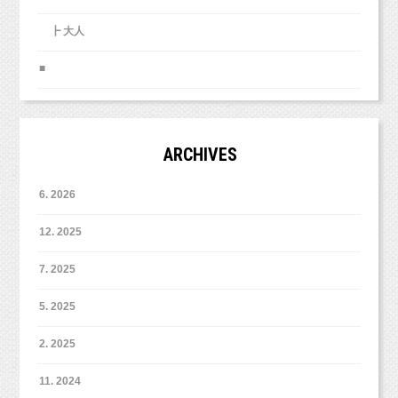
ヘアアクセサリーに合わせて背景も決めていき
ました！
┣ 大人
通常のベビーやキッズ、マタニティ、ファミリ
■
ーフォトなども、
みんなでデニムとシャツで合わせてくれまし
お洋服や撮影される方の雰囲気をみつつ背景を
た！
作っています。
キッズとベビーはシャツもお揃いです（＾＾）
ARCHIVES
こんな感じがいいなあ、などなどあれば教えて
6. 2026
くださいね。
背景も夏っぽくひまわりなどを置いてみまし
12. 2025
た！
7. 2025
5. 2025
最後は妹ちゃんの撮影は、アリスのお洋服で可
愛く花柄♫
2歳ちゃん、スプーンで上手に食べています（＾
どうぞよろしくお願いいたします。
2. 2025
＾）
11. 2024
1歳のスマッシュケーキ撮影とはまた違う雰囲気