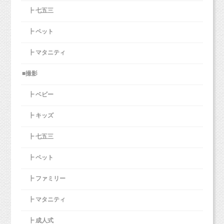
ね。
┣ 七五三
しょう♪♪
┣ ペット
姉妹撮影の白背景でもちょっとそれぞれソロ撮
※ピンクとブルーのケーキに関しましては、
お手頃価格で撮影できるので、ぜひお子さまのちょっとした
┣ マタニティ
影も。
お洋服の素材感によってクリームの着色料が落
成長記念にご利用くださいね！
ちにくいことがあるようですので、
■撮影
ご注意ください。汚したくない大切なお洋服は
タイガースカラー？の黄色いボールでピッチャ
ご予約制となりますので、事前にご予約の上お越しください！
避けた方が良いかもしれません。
┣ ベビー
ー気分！
皆さまのご予約お待ちしています（＾＾）
遊びながら撮影しているので表情もとっても生
┣ キッズ
き生きしています。
┣ 七五三
┣ ペット
┣ ファミリー
２シーン目は甚兵衛にお着替え！
それぞれのソロショットの撮影と、2人の兄弟撮
┣ マタニティ
影も★
┣ 成人式