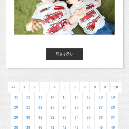
（すみません・・・＞＜；）
七五三撮影の予約もほぼ希望日時で受けられる
と思いますので
オータム撮影会
【コンセプトフ
ぜひご検討くださいませ！
ママがたくさんへえアクセサリーを持ってきて
ォト】
くれたので、
妹ちゃんの笑顔のために、
少しずつ変えながら撮影しました！
9月8日（日）
このお写真、実はパパが頑張って笑わせてくれ
スタジオがオープンしてからずっと撮影にいら
¥3,000（税込）
ています！
してくれているご家族さま♡
続きを読む
データ2枚（ダウンロードサイトでのダウンロード）
ペットちゃんだけの撮影も可能ですので、ご予
パパ、本当にありがとうございます！！
いつもありがとうございます！
デザイン付きL版プリントプレゼント！
約の際に教えてくださいね！
こんにちは、東京都杉並区のフォトスタジオ
＊
ご予約制です。
弟くんが1歳の時からでもう6歳。お兄ちゃんは9
（ペットちゃんメインでその中に少しご家族で
＊
お子さまのみの撮影となります。
「スタジオミルク」です！
なかなか笑顔がでない場合はご家族さまにもご
歳。は、は、はやい〜！
（お1人撮影のみなります。
撮影、なども可能です。）
協力を
ご兄弟やペットちゃんと一緒の撮影はご遠慮いただいておりま
<<
1
2
3
4
5
6
7
8
9
10
いただければと思います。どうぞ宜しくお願い
す。
毎回フォトフレームなどもお作りいただいてい
お2人の場合は、それぞれ参加費がかかります。）
8月末までの金スマプラン（お得なスマッシュケ
致します。
るので、
11
12
13
14
15
16
17
18
19
＊
お着替えはできません。
なので2歳でも3歳でも、
ーキの撮影）は
お家に中に思い出がたくさん並んでいることと
20
もちろんもっと大きい子でもしたい時にスマッ
21
22
23
24
25
26
27
28
8月中のご予約はすでに全ての枠でが埋まってお
思います（＾＾）
シュケーキ撮影しましょう（＾＾）
ります。
29
30
31
32
33
34
35
36
37
そんな感じでご案内しています！
ありがとうございます！
38
39
40
41
42
43
44
45
46