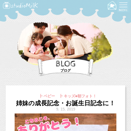
BLOG
ブログ
┣ ベビー ┣ キッズ■朝フォト！
姉妹の成長記念・お誕生日記念に！
9.
15. 2019