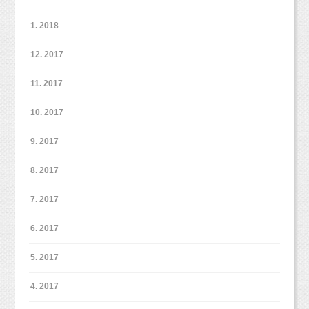
ほとんどが手や顔や足にクリームがつくと嫌が
ります；
1. 2018
可愛いアリスが撮れました♡
これは私たちも想像以上でした。
またおうちでお写真楽しんでくださいね。
正直言って撮る側はとっても大変です！笑
12. 2017
でもいやいや！ってなりつつも、やってくれる
でも大変だからこそ実は可愛い写真が撮れるん
姿が可愛かったりするんですよね♪
です！！
11. 2017
そこはぜひプロに任せて、可愛いお子様の姿を
10. 2017
そして、撮影したお写真とは違うものですが、
可愛く残してあげて欲しいと思います。
写真のセレクトの最中に、お姉ちゃんが描いて
9. 2017
プレゼントしてくれました！
次は新しいスタジオで会おうね（＾v＾）
こちら！！！
8. 2017
7. 2017
↓↓↓↓↓↓
新オリジナルプラン＊（10/3から適用）
6. 2017
https://www.studiomilk.jp/news_dtl/entry/854
5. 2017
ご予約受付中ですが、スタジオサンプルが
9月末〜10月頭に公開予定です。
4. 2017
また9月23日〜10月2日までは移転作業のた