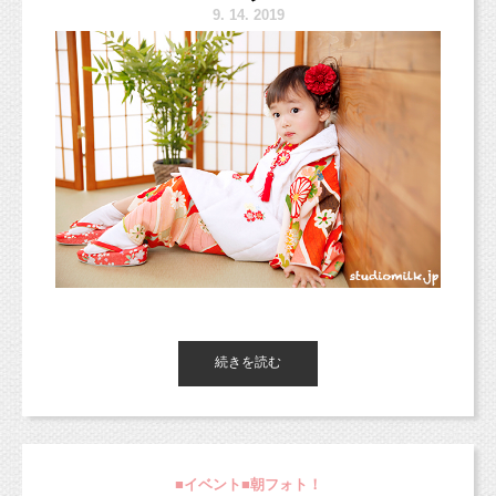
新スタジオについて。
9.
14. 2019
そんな感じで今日ご紹介するお写真は、
https://www.studiomilk.jp/blog_dtl/entry/875
お姉ちゃんが赤ちゃんの時から撮影に来てくれ
ている、
姉妹の記念写真です（＾＾）
新オリジナルプラン＊（10/3から適用）
いつもありがとうございます！
https://www.studiomilk.jp/news_dtl/entry/854
ご予約受付中ですが、スタジオサンプルが
お2人の成長記念とお誕生日記念に撮影しました
9月末〜10月頭に公開予定です。
♫
また9月23日〜10月2日までは移転作業のた
めお休みとなりますので、
スタジオミルクの七五三きものを
ご注意ください。
もっと増やして色んなサービスに展開していき
続きを読む
たい！
（たくさんあれば撮影時の衣装選びも楽しいで
またブログを更新出来ずにすみません；
すし、
今日は更新しますよ！！！
■イベント■朝フォト！
お安く外出レンタルに使用するとかもできる