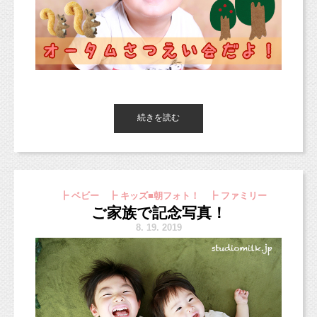
い！
します。
3パターンは多いかな、と考えていました。
その場合も、3,000円分のチケットとさせていた
６ヶ月未満の赤ちゃんにとっては特に。
だきます。
10月3日から新スタジオでの撮影となります。
今回、お写真を送っていただき、本当にありがとうございまし
ただ、1パターンだと、慣れて心が開く前に撮影
た！
上記の価格になりますので、ご了承ください。
どうぞよろしくお願いいたします（＾＾）
が終わってしまいます。
4歳お誕生日おめでとう！
また掲載許可もありがとうございます。
新スタジオにもぜひ遊びにいらしてくださいね♫
というわけで、データコースなら2パターンでデ
去年よりお姉さんな雰囲気になっていました
また新スタジオのサンプル写真は9月下旬〜10月
ータ50枚となりました。
（＾＾）
続きを読む
3日までに
スタジオミルクをご利用したことがある方なら
いくつかご紹介できるように撮影を準備してい
こんにちは、
嬉しくってこの笑顔（＾＾）b
おわかりかと思いますが、50枚以上お渡しでき
東京都杉並区のフォトスタジオ「スタジオミルク」です。
く予定ですので、
好きと一緒に撮影するとこんなに笑顔になっち
ると思います。
新オリジナルプラン＊（10/3から適用）
楽しみにお待ちくださいね（＾＾）
＜ご注意ください＞
ゃいますね！
https://www.studiomilk.jp/news_dtl/entry/854
┣ ベビー ┣ キッズ■朝フォト！ ┣ ファミリー
極度の汚れや破損のあるもの、取扱いの難しい
9月のコンセプトフォトの準備ができました（＾＾*）
パパもママもお子様も皆で楽しく撮影できちゃ
また、「少しでいいんです」という方のために
ご予約受付中ですが、スタジオサンプルが9月
ご家族で記念写真！
お待たせしました！！
正絹の着物など、
います♪♪
台紙プランもご用意しております。
ぜひ9月の思い出作りに遊びにいらしてくださいね♡
末〜10月頭に公開予定です。
8.
19. 2019
着物の状態によっては、お受け取りをお断りす
台紙があれば良いと言う方はこちらのプランも
スマッシュケーキ撮影は、アメリカでは1歳の記
また9月23日〜10月2日までは移転作業のためお
る場合もございます。
オススメです。
念に、
休みとなりますので、
本当はお月見撮影会だったんですが、
ご了承くださいませ。
ということで広まって人気のイベントですが、
いい背景を見つけられなかったので・・・・
ご注意ください。
オータム撮影会という感じにシフトチェンジさせていただきまし
移転の関係で、
スタジオミルクでは特に1歳だけの撮影としてご
た！
まだまだご予約が入っていません。
案内はしていません。