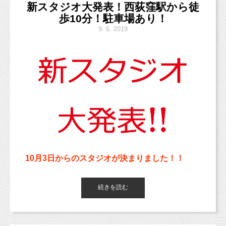
新スタジオ大発表！西荻窪駅から徒
さて今日ご紹介するお写真は、
し、
歩10分！駐車場あり！
少し前にブログで紹介したかと思いますが、
お外でロケーションフォトなんかもいいか
9.
6. 2019
こちらのベビーちゃん♡
も！）
と思い、今回こんなキャンペーンをやっちゃい
ます！
「きもの譲ってくださいキャンペーン♪」
もちろん、タダとは言いません。
10月3日からのスタジオが決まりました！！
なんと・・・
西荻窪駅からは徒歩10分ほどの場所にある一軒
続きを読む
家に決めました。
とっても可愛い男の子です！
撮影料金10,000円分あげちゃいます！！
西荻南の住宅街の中にあります。
それぞれの1人撮影と姉妹での撮影。
妹ちゃんからだと緊張しちゃうだろうというこ