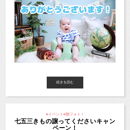
新スタジオについて。
https://www.studiomilk.jp/blog_dtl/entry/875
新オリジナルプラン＊（10/3から適用）
https://www.studiomilk.jp/news_dtl/entry/854
ご予約受付中ですが、スタジオサンプルが
9月末〜10月頭に公開予定です。
また9月23日〜10月2日までは移転作業のた
続きを読む
こんにちは、東京都杉並区のフォトスタジオ
めお休みとなりますので、
「スタジオミルク」です。
ご注意ください。
■イベント■朝フォト！
七五三きもの譲ってくださいキャン
2日連続でブログを更新しています！えらい！
ペーン！