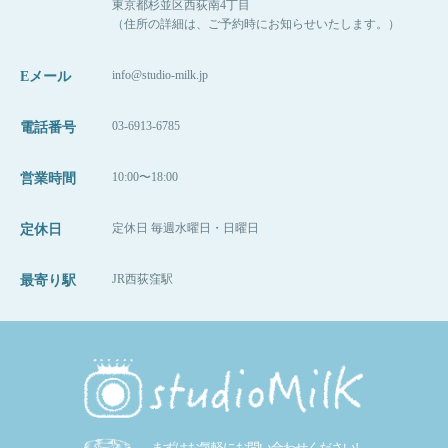
東京都杉並区西荻南4丁目
大切にするね！
（住所の詳細は、ご予約時にお知らせいたします。）
ぜひスマッシュケーキでお誕生日や記念日、成
長記録を
info@studio-milk.jp
Eメール
写しにいらしてくださいね♡
またぜひ新スタジオの方にも遊びにいらしてく
03-6913-6785
電話番号
10月からの新スタジオでもスマッシュケーキプ
ださいね！
ランは継続いたしますので、
お待ちしています。
10:00〜18:00
営業時間
ご安心ください！！
定休日 毎週水曜日・日曜日
定休日
新オリジナルプラン＊（10/3から適用）
https://www.studiomilk.jp/news_dtl/entry/854
JR西荻窪駅
最寄り駅
※１度触ったケーキのお持ち帰りはできません
ご予約受付中ですが、スタジオサンプルが
ので、ご了承ください。
9月末〜10月頭に公開予定です。
また9月23日〜10月2日までは移転作業のた
めお休みとなりますので、
ご注意ください。
新オリジナルプラン＊（10/3から適用）
https://www.studiomilk.jp/news_dtl/entry/854
まずはお気軽にお問い合わせください!