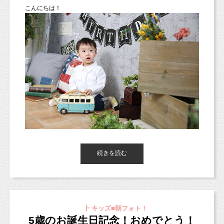
こ
んにちは
！
今日の朝フォト！は、ご兄弟の七五三フォトをご紹介！
お着物とスーツの2パターン、
背景は水色とネイビーで撮影しましたよ。
続きを読む
東京都杉並区西荻窪のフォトスタジオ「
スタジオミルク
」の小池
加奈
です！
（西荻窪徒歩３分の駅近・ペットOKスタジオ、駐車場完備。
┣ キッズ■朝フォト！
中央線、総武線、東西線沿線の荻窪、吉祥寺や三鷹、武蔵野市、
5歳のお誕生日記念！おめでとう！
西東京市、立川市、小平市、羽村市、