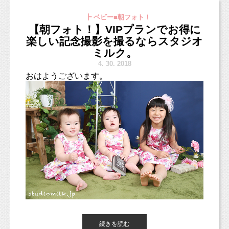
お兄ちゃんはかっこよく、
（西荻窪徒歩３分の駅近・ペットOKスタジオ、駐車場完備。
┣ ベビー■朝フォト！
中央線、総武線、東西線沿線の荻窪、吉祥寺や三鷹、武蔵野市、
【朝フォト！】VIPプランでお得に
西東京市、立川市、小平市、羽村市、
妹ちゃんは可愛く撮影できました♡
東京都新宿区や中央区、千代田区、世田谷区、港区、江東区、渋
楽しい記念撮影を撮るならスタジオ
背景の小物もあまりたくさん使わずに、グリーンなどを使いつつ
谷区、品川区、練馬区、千代田区、中野区など２３区。
ミルク。
シンプルめにしました。
他、千葉県、埼玉県、神奈川県、茨城県、愛知、広島県、新潟県
4.
30. 2018
など他県からも多数お越しいただいております！）
おはようございます。
■各種撮影プラン■
http://studiomilk.jp/price
■お手軽ネット予約■
https://www.itsuaki.com/yoyaku/webreserve/menusel?
str_id=829&stf_id=0
■インスタグラム■
https://www.instagram.com/studio_milk/
5歳お誕生日おめでとう（＾＾）
コメント、フォローお待ちしています！
ママと妹ちゃんとお揃いの水玉スカートとっても似合っていまし
た！
■LINEショップカード■
https://page.line.me/studiomilk
先日、可愛い双子ちゃんと
ぜひ撮影の際はご家族でのお写真も残しておきましょう♪
続きを読む
お友達登録で特典あり！２回目以降は撮影料金が割引に。