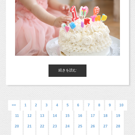
5月からスマッシュケーキフォ
トプラン登場！
↓ ↓ ↓
こちらからどうぞ
↓ ↓ ↓
詳しくは
http://studiomilk.jp/news_dtl/entry/574
ご夫婦のお写真だったり、ママお1人の撮影もできます。
いろいろ撮影して思い出に残しておきましょう（＾＾）
お誕生日は少しすぎちゃったけど、2歳のお誕生日記念に！
1歳の時の反応と2歳の時の反応、きっと全然違うはずです。
上記の通り、5月からは新プランとして登場です！
オプションでヘアメイクやマタニティペイント（ベリーペイン
もちろん2歳と3歳でも違うと思うんです。
すでにご予約も可能です♡
続きを読む
ト）も
お気軽にお問い合わせやご連絡くださいね♪
つけることが出来るので、気になるママはご予約時にご相談くだ
東京都杉並区西荻窪のフォトスタジオ「
スタジオミルク
」の小池
さいね！
加奈
です！
ゴールデンウィークは5月1日の定休日以外は営業しております
（西荻窪徒歩３分の駅近・ペットOKスタジオ、駐車場完備。
ので、
4月末まではオリジナルプランでの撮影ですので、
中央線、総武線、東西線沿線の荻窪、吉祥寺や三鷹、武蔵野市、
<<
1
2
3
4
5
6
7
8
9
10
ご都合の合うマタニティさんはぜひ撮影にいらしてくださいね♡
ケーキ以外の撮影も一緒に紹介していきますね！
西東京市、立川市、小平市、羽村市、
こんな感じで撮れるんだぁー、ってかんじで参考にしてみてくだ
11
東京都新宿区や中央区、千代田区、世田谷区、港区、江東区、渋
12
13
14
15
16
17
18
19
さい。
谷区、品川区、練馬区、千代田区、中野区など２３区。
ご予約お問い合わせ、お気軽にどうぞ〜！お待ちしています！！
20
21
22
23
24
25
26
27
28
他、千葉県、埼玉県、神奈川県、茨城県、愛知、広島県、新潟県
など他県からも多数お越しいただいております！）