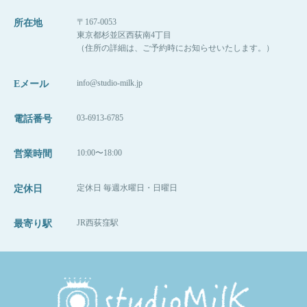
こちらも男女ともに2着ずつレンタル衣装がありますので、
なかなかお家で大きなケーキを好きなように触って食べて、
汚れを気にせず撮影出来ます。
というのは大変・・・（＞＜；）
〒167-0053
所在地
大きいケーキに始めはびっくり！してします、ベビーやキッズた
もちろんお持ち込みいただいての撮影もOK！
ぜひスタジオミルクで思いっきりケーキに触って楽しんでみませ
東京都杉並区西荻南4丁目
ちも多いです。
んか？
（住所の詳細は、ご予約時にお知らせいたします。）
びっくりして固まってる、泣いちゃう、っというのも素敵な思い
過去に汚れが落ちない、とのご連絡はスタジオにも、メーカーさ
出になります！
んにも寄せられていません。
1歳の赤ちゃんに限らず、2歳3歳4歳でも！
お家に帰ったらお洋服などについたクリームはしっかりお洗濯し
info@studio-milk.jp
Eメール
ケーキと一緒に撮影したい！という皆さまからのご連絡お待ちし
てくださいね。
ています♪♪
03-6913-6785
電話番号
10:00〜18:00
営業時間
03-6913-6785
info@studio-milk.jp
定休日 毎週水曜日・日曜日
定休日
LINE@：@studiomilk（１：１トークできます。）
JR西荻窪駅
最寄り駅
ネット予約は下記からどうぞ！
https://www.itsuaki.com/yoyaku/webreserve/menusel?str_id=829&stf_id
=0
（※会員登録なども不要で簡単に予約ができます
よ！
）