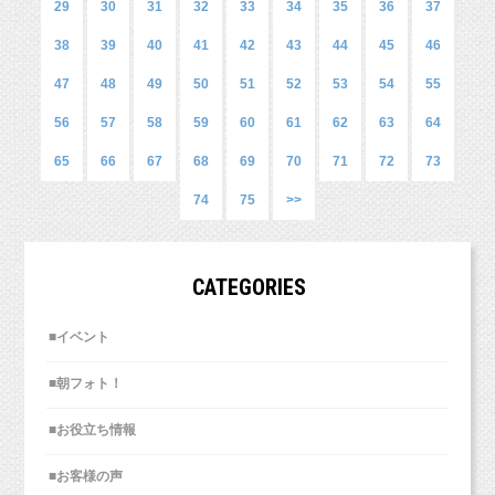
29
30
31
32
33
34
35
36
37
38
39
40
41
42
43
44
45
46
■各種撮影プラン■
http://studiomilk.jp/price
47
48
49
50
51
52
53
54
55
■お手軽ネット予約■
56
57
58
59
60
61
62
63
64
https://www.itsuaki.com/yoyaku/webreserve/menusel?
最後のグレー背景のご紹介です！
先日1歳のお誕生日記念に撮影に来てくれました（＾＾）♪
str_id=829&stf_id=0
65
66
67
68
69
70
71
72
73
ハッピーバースデー！！
■インスタグラム■
74
75
>>
人見知りだった1歳くん、最初にご家族みんなで撮影して
https://www.instagram.com/studio_milk/
白の可愛いドレスをお持ちいただきました〜♡
少しずつスタジオにもスタッフにも慣れてもらいました。
コメント、フォローお待ちしています！
2度目の撮影の1歳ちゃん、前回はハーフバースデーだったね！
CATEGORIES
■LINEショップカード■
https://page.line.me/studiomilk
お友達登録で特典あり！２回目以降は撮影料金が割引に。
■イベント
■朝フォト！
■お役立ち情報
毎年ケーキ撮影をして、お子さまの反応を見てみるのも面白いで
すよね！
人気のスマッシュケーキフォト！
■お客様の声
ケーキがあることでより華やかなお誕生日撮影になります♪♪
インスタグラムを見ました！ブログ見ました！でご予約いただい