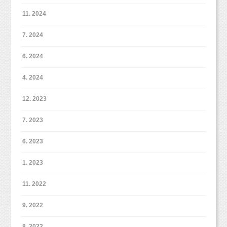
今回はデータコースをお選びいただきました。
新しいグレーの背景ですが、
11. 2024
女の子だと可愛くないかなあ。。。と思われがちですが、
この通り！シックな雰囲気になります！！ドレスもしっかり似合
7. 2024
います♡
6. 2024
ピンクのお花を手前に入れたりすることで、
特に1歳さんですと、
2パターン目はベビーちゃんのムチムチ感をお写真に（＾＾）b
シックだけではなく可愛い感じにも（＾＾）b
4. 2024
こんなに大きいケーキ自体目の前で見たことがない！
ベビーヌード・オムツ写真！
という子がほとんどです。
12. 2023
びっくりしてなかなかケーキに手が伸びない場合もあります。
7. 2023
もしかしたら、うちの子怖がるかも・・・
という場合にはボーロやお気に入りのおやつをお持ちいただい
6. 2023
て、
ケーキに乗せたりしてみると少しずつ手が伸びて食べてくれま
1. 2023
す。
11. 2022
9. 2022
8. 2022