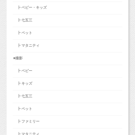
ております♪
┣ ベビー・キッズ
おうちで手作りケーキでスマッシュケーキをしている方も、
ぜひスタジオでもスマッシュケーキ、体験してみてください！
┣ 七五三
ちょっとずつ慣れてくれて、
大きいホールケーキはお家ではなかなか難しいですからね。
こんな可愛いポーズも見せてくれました（＾＾＊）
┣ ペット
お子さまの1つ1つの表情や仕草、全部が可愛いんですよね♡
こちら↓
5月以降のスマッシュケーキ撮影の詳細は↓
をご覧下
そんな可愛い姿を、たっくさん残してあげてほしいと思います。
┣ マタニティ
さい！
http://studiomilk.jp/news_dtl/entry/574
毎年この日！と決めて撮影していくと、
■撮影
お子さまやパパママ、ご兄弟の成長をしっかり残していくことが
出来るので、
┣ ベビー
オススメです！
4月末まで、オリジナルプランにスマッシュケーキフォトを
パパママの結婚記念日にあわせて！というご家族さまも結構いる
無料で追加して頂けるキャンペーンも開催していました♪
┣ キッズ
んです♡
そちらをご利用いただいた1歳の女の子のお写真を今日はご紹
┣ 七五三
ぜひこれから撮影の皆さまは参考にしてみてくださいね！
介！
飾り付けはお持ちいただいてもOKですし、
今回はスマッシュケーキ撮影も♡
┣ ペット
持ってないよ〜！っという場合にはスタジオの方でお子さまの年
ご連絡お待ちしています！
齢にあわせて
グレーの背景は白のお洋服や淡いカラーのお洋服が
┣ ファミリー
デコレーションさせていただきます！
シックで素敵に撮れますよ！
もちろんカラフルなお洋服でもOK！
┣ マタニティ