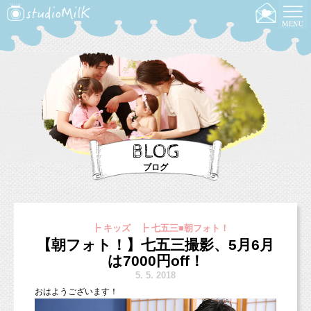
BLOG
ブログ
┣ キッズ ┣ 七五三■朝フォト！
【朝フォト！】七五三撮影、5月6月
は7000円off！
5.
5. 2018
おはようございます！