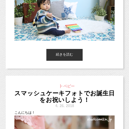
ナイスお洋服チョイスです！！
■お手軽ネット予約■
https://www.itsuaki.com/yoyaku/webreserve/menusel?
str_id=829&stf_id=0
■インスタグラム■
https://www.instagram.com/studio_milk/
コメント、フォローお待ちしています！
■LINEショップカード■
続きを読む
https://page.line.me/studiomilk
可愛いケーキ・可愛いお洋服・可愛い小物・・・
お友達登録で特典あり！２回目以降は撮影料金が割引に。
東京都杉並区のフォトスタジオ「スタジオミルク」の小池加奈で
年齢問わず可愛く撮影したっていいですよね（＾＾）b
す。
明日からゴールデンウィークの方が多いのでしょうか？
┣ ベビー
ゴールデンウィークはお天気も良さそうですね！！
こちらお写真の女の子は2歳！
スマッシュケーキフォト
気になっている方も多いかと思います！
通常靴下を脱いでいただくことが多いですが、
スマッシュケーキフォトでお誕生日
今日からゴールデンウィークにかけて、今までに撮影したベビー
あえて靴下をご家族皆でお揃いにして撮影するのも可愛いですよ
私は横浜の赤れんが倉庫で今日から開催の、
をお祝いしよう！
やキッズたちを
♪
フリューングスフェストに行きたいなあと思っていますが、
（撮影許可頂い
ご紹介していきたいと思います（＊＾＾）b
4.
26. 2018
これから撮影のご家族さまはぜひ参考にしてみてくださいね！
果たして行けるでしょうか！笑
ている方のみ）
こ
んにちは！
皆さんもゴールデンウィーク楽しんでくださいね♪