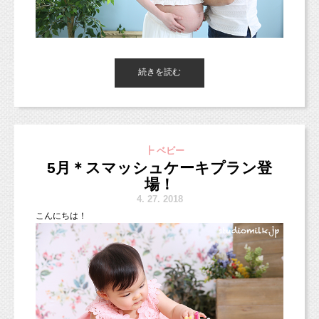
お子様が生まれたばかりの方なら、
お宮参り、100日記念、ハーフバースデー、１歳
のお誕生日と
続きを読む
節目の撮影が全て撮影できます。
ばあばの作ってくれたお洋服でも撮影しました♪
ばあば喜んでくれたかな？？（＾＾＊）
東京都杉並区のフォトスタジオ「スタジオミルク」の小池加奈で
お子様がたくさんいらっしゃる方なら、
す！
お子さまが生まれるとご自身で購入したり、
お子様のそれぞれのお誕生日と
プレゼントをもらったりすることも増えると思います。
先ほどの中学生の男の子より小物をたくさん使いました！
今日の朝フォト！は、ワンちゃんと一緒に撮影した、
ぜひそう言ったお洋服だったり、小物だったりを撮影小物にして
年賀状用などの撮影ができますね。
小物のセッティングによってだいぶ雰囲気が変わってきますよ。
┣ ベビー
マタニティフォトをご紹介♪
お写真に残しておきましょう♪
5月＊スマッシュケーキプラン登
場！
お写真をご紹介したお客様のように、
1歳の「１」のロゴを持って歩き出そうとしている瞬間です！
4.
27. 2018
毎日とにかく忙しくて、
ちょっとカメラ目線なのも可愛い1歳くん♡
こ
んにちは！
日々お子様の成長を残してあげることが難しい
という方にも
おすすめしたいプランとなっております。
お子様の成長をしっかり残していくご予定の方
アメリカではスマッシュケーキは1歳のお誕生日に手づかみで食
は
べてお祝いする！