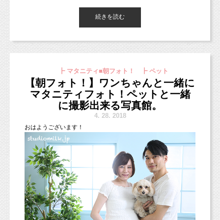
ます（＾＾）
4つからお選び頂けます。
続きを読む
＊アレルギー配慮のケーキのみ¥2,160別途頂戴しております。ご
了承ください。
東京都杉並区のフォトスタジオ「スタジオミルク」の小池加奈で
5月6月は七五三撮影7000円オフ
そんな毎日忙しいご家族にもおすすめの
す！
VIPプランを少しご紹介しますね。
です！！
http://studiomilk.jp/news_dtl/entry/574
5月からスマッシュケーキフォトプラン、ご予約可能です（＾
┣ マタニティ■朝フォト！ ┣ ペット
（ライン特典やお友達特典など、併用は出来ません。
＾）♡
ケーキのカラーの雰囲気などは上記のブログでご紹介しています
VIPプランは、
詳細はこちらからどうぞ→
【朝フォト！】ワンちゃんと一緒に
割引率の高い方が優先となりますのでご了承ください。）
このおしとやかな表情！大人になりました♡
ので、
10万円、15万円、30万円の３つのコースがあり
マタニティフォト！ペットと一緒
ご確認ください！（見本のケーキは、スタジオ撮影の際の飾り付
http://www.studiomilk.jp/news_dtl/entry/574
ぜひ撮影にいらしてくださいね♪
ます。
けではありません。）
に撮影出来る写真館。
ご連絡お待ちしています！
と、実は撮影していない時はハイテンションガールなお姉ちゃん
4.
28. 2018
（＾＾）
今日の朝フォト！は、1歳のお誕生日記念で撮影にきてくれた男
お洋服もグレーのワンピースでちょっと大人っぽい雰囲気に♡
一番お手軽な10万円のコースは、
おはようございます！
このお写真の他にはハイテンションなお写真もお渡ししていま
の子！
他のシーンはイエローや水色で撮影したので、
初回の撮影から1年間有効で
す！
ちょっと雰囲気を変えてグレーの撮影もお写真のバランスがよく
オリジナルプランが４回撮影できるコースで
なると思います。
色々な表情のお子さまのお写真、ぜひぜひ記念に残してあげてく
す。
ださいね
。
曜日に関係なく土日祝日でも撮影でき、
ご家族写真も追加料金がかからないので、
最大で６万円近くもお得になります！