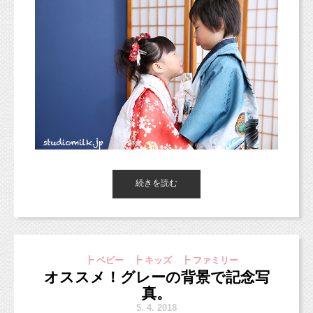
続きを読む
東京都杉並区フォトスタジオ「スタジオミルク」の小池加奈です
☆
┣ ベビー ┣ キッズ ┣ ファミリー
ゴールデンウィーク最後の土日、お天気も良さそうですね（＾
オススメ！グレーの背景で記念写
＾）
楽しんで過ごしましょう！
真。
5.
4. 2018