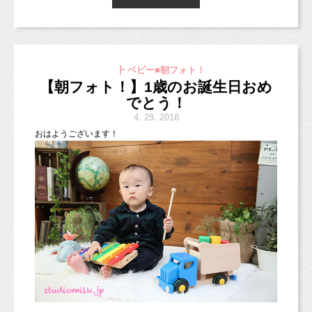
５歳になるお姉ちゃんが遊びに来てくれまし
た！
双子ちゃんって、他人から見ると
5月からスマッシュケーキフォトプラン始まっています（＾＾
┣ ベビー■朝フォト！
とっても可愛くて微笑ましいですよね♡
＊）
【朝フォト！】1歳のお誕生日おめ
スマッシュケーキの撮影をされたい方は、スマッシュケーキプラ
でとう！
ン適用となります。
でも、やっぱりパパママは大変です！
スマッシュケーキプラン希望！
ご予約の際に「
」
4.
29. 2018
とおっしゃってくださいね♪
おはようございます！
2人とも数えでの七五三撮影でしたが、とっても上手にできまし
1人でも大変な赤ちゃんが2人いるのですから。
た！
ある程度自分のことができる年齢になるまで
は、
＊スマッシュケーキプラン＊
七五三撮影、数えか満か、どちらで撮影したらいいか迷っている
きっと休む暇もないのでしょうね。
もちろんグレーはかっこよくも撮れるので、
ご家族さまも多いかと思います。
平日
29,160円 /
土日祝日
39,960円
入学祝いやフォーマルな雰囲気の撮影にもオススメです！
お子さまの成長具合を見て決めていただくのが良いのかなと思い
ます。
救いはお姉ちゃんが、
＊データ50枚・2パターンまで撮影可能
とってもしっかり者だということ！
土日祝日は家族写真サービス
お次は3歳の女の子！
まだまだ甘えたい５歳さんだけど、
もし迷われていて、決められない！という場合は
お誕生日のお祝いの撮影でこちらのグレーをお選びいただきまし
（
平日の家族写真は追加5,400円となります
）
ママのお手伝いをしてくれているそうです（＾
ぜひスタジオ見学がてら遊びにいらしていただければと思いま
た。
スマッシュケーキはピンク・ブルー・ホワイト・ホワイト（アレ
す。
＾）
スタジオを見ながらお子さまの様子を見てご相談できればと思い
ルギー配慮）の