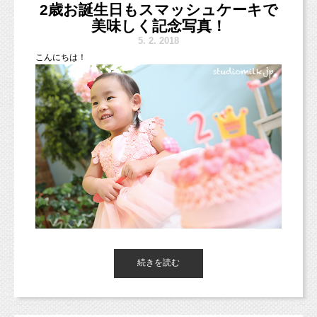
2歳お誕生日もスマッシュケーキで
海外や国内旅行をしている方も多いようですね！
今日は2018年の新しいグレーの背景で撮影したお写真をいくつ
またお休み明けの撮影でお休みの楽しかった思い出聞かせてくだ
美味しく記念写真！
か
さいね♪
5.
2. 2018
ご紹介したいと思います（＾＾）
しかし、ゴールデンウィーク明け、お天気が悪いようで・・・
こんにちは！
小池はお出かけ予定なのでちょっと心配です（＞＜；）
グレーってなんだか暗い感じの写真になっちゃうかもしれないな
あ、
と思っている皆さまにもぜひぜひ撮って欲しいです♪♪
さて、今日の朝フォト！は、5歳のお誕生日に撮影に来てくれた
女の子♪
3歳の七五三の時から撮影に来てくれています！
まずは中学校入学記念で撮影したお写真！
かっこよくキマっています（＾＾＊）
続きを読む
東京都杉並区西荻窪のフォトスタジオ「
スタジオミルク
」の小池
加奈
です！