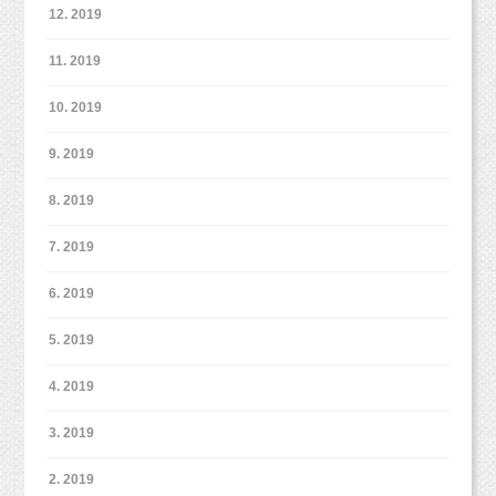
（※会員登録なども不要で簡単に予約ができます
12. 2019
よ！）
11. 2019
10. 2019
9. 2019
8. 2019
笑顔になる子・泣いちゃう子・困っちゃう子・・・それぞれ違い
ます！
ワンちゃんと一緒に撮影することも可能です（＾＾）
7. 2019
それぞれの反応を楽しんでいただければと思います。
もちろん他のペットちゃんもOKです！ご予約の際にペットちゃ
んもいることを教えて下さい。
6. 2019
女の子でもネイビーの背景やグレーの背景も可愛く出来ますよ♡
5. 2019
そして、メインのケーキ撮影♡♡
4. 2019
スマッシュケーキフォトプラン
5月からの
は
3. 2019
2パターンでの撮影となります。
ですので、
1パターンはケーキ
、もう
1パターンはお好みで
2. 2019
ベビーヌードや私服撮影など、組み合わせて撮影できます。