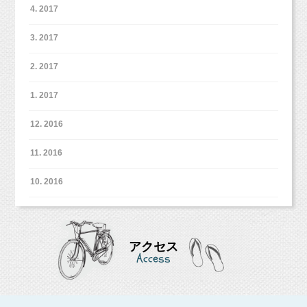
4. 2017
ただ、お子さまの体力やケーキの撮影を楽しく行っていただける
パターン数としてはやはりプラン通り2パターンがオススメで
3. 2017
す！！
2. 2017
1. 2017
12. 2016
11. 2016
おむつカバーも男女共に使えるものが2つありますので、
おむつの柄を隠したい〜！という場合はご利用いただけます！
お気軽にお声掛けくださいね♪
10. 2016
そして！
アクセス
Access
今回のメインのスマッシュケーキ！！
スマッシュケーキフォトは最後のシーンで撮影していきます。
インスタグラムやFBからご連絡を多くいただいております、
なので、どんなに汚れちゃっても大丈夫（＾＾）b
スマッシュケーキフォト！