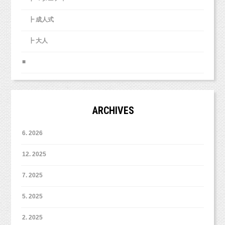
┣ 成人式
┣ 大人
■
ARCHIVES
オリジナルプラン
（税込）ー
ご家族撮影＋¥5,400）
平日
¥29,160
6. 2026
（税込）ー
ご家族撮影込み）
土日祝
¥39,960
12. 2025
＊データコース
3パターン・データ70枚
（写
＊台紙コース
2パターン・データ30枚と六切り3面台紙
7. 2025
真プリント込み）
上記の2つのコースからお選び頂けます！
5. 2025
2. 2025