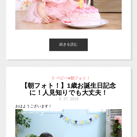
というものですが、スタジオミルクでは年齢問わず撮影していた
ぜひ一度ご検討してみてくださいね！
だけます。
緑と紺のチェックとデニムが背景にとってもあっていてかっこよ
かったよ！
続きを読む
東京都杉並区西荻窪のフォトスタジオ「
スタジオミルク
」の小池
ギャラリーには他にもいろいろなお写真を掲載しておりますの
加奈
です！
で、
これから撮影される方は参考にしてみてくださいね♪
（西荻窪徒歩３分の駅近・ペットOKスタジオ、駐車場完備。
┣ ベビー■朝フォト！
中央線、総武線、東西線沿線の荻窪、吉祥寺や三鷹、武蔵野市、
【朝フォト！】1歳お誕生日記念
西東京市、立川市、小平市、羽村市、
お問い合わせ・ご予約お待ちしております！
！
東京都新宿区や中央区、千代田区、世田谷区、港区、江東区、渋
に！人見知りでも大丈夫！
谷区、品川区、練馬区、千代田区、中野区など２３区。
4.
27. 2018
他、千葉県、埼玉県、神奈川県、茨城県、愛知、広島県、新潟県
おはようございます！
など他県からも多数お越しいただいております！）
こんな感じでワンちゃんも一緒に撮影したり、
■各種撮影プラン■
ご家族で撮影するとこんな感じ！
http://studiomilk.jp/price
白シャツデニムがとっても似合っていました（＾＾）