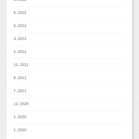
6. 2022
こんな感じでグレー背景でも小物やお洋服によって、
5. 2022
雰囲気が変わってきます！
ぜひぜひこれから撮影の皆さまはグレー背景も撮影してみてくだ
4. 2022
さいね。
2. 2022
3つの背景をチョイス！それぞれの背景でお着替えOKです。
気になることがあればお気軽にお問い合わせくださいね。
もちろん、全部の背景でお着替えしても良いですし、
ご連絡お待ちしています！
12. 2021
お着替えがちょっと苦手・・・ということであれば、無理にお着
ちょっと大変ですが、イチゴなどをトッピングしても可愛いし、
替えしなくてもOKです。
食いつきが良くなるかもしれませんね！
8. 2021
背景のカラーで同じお洋服でも雰囲気が違って見えますよ（＾
可愛いフリフリをお持ちいただいて、より可愛くなりました〜！
03-6913-6785
＾）
ただ、やはり事前に色々準備するのが難しい！という場合は、
7. 2021
info@studio-milk.jp
帽子やベストやはおりものなどはお着替えに入りませんので、
手ぶらでお越しいただければOKですよ（＾＾）
LINE@：@studiomilk（１：１トークできます。）
お着替え嫌いな子は小物やアクセサリーで雰囲気を変えるのもオ
スタジオにも２種類オムツカバーがありますので、
12. 2020
ススメですよ♪
オムツを見せたくない！という場合はおっしゃってくださいね。
2. 2020
ネット予約は下記からどうぞ！
https://www.itsuaki.com/yoyaku/webreserve/menusel?str_id=829&stf_id
1. 2020
=0