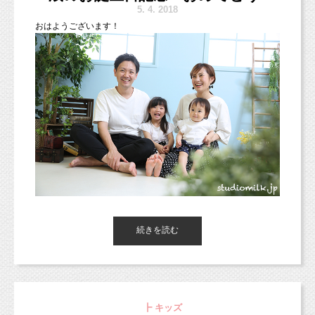
東京都新宿区や中央区、千代田区、世田谷区、港区、江東区、渋
5.
4. 2018
谷区、品川区、練馬区、千代田区、中野区など２３区。
おはようございます！
他、千葉県、埼玉県、神奈川県、宮城県、茨城県、愛知、広島
県、新潟県など他県からも多数お越しいただいております！）
■各種撮影プラン■
http://studiomilk.jp/price
■お手軽ネット予約■
https://www.itsuaki.com/yoyaku/webreserve/menusel?
スタジオのお着物を着てくれました！
str_id=829&stf_id=0
ちなみに女の子人気ナンバーワンはこのお着物なんですよ♡
（こちらのお着物は、お着付けやヘアメイクは別途ですが、お着
■インスタグラム■
物レンタル代は無料です。）
https://www.instagram.com/studio_milk/
コメント、フォローお待ちしています！
続きを読む
■LINEショップカード■
お着物の前にはスーツ撮影！
https://page.line.me/studiomilk
東京都杉並区のフォトスタジオ「スタジオミルク」の小池加奈で
お友達登録で特典あり！２回目以降は撮影料金が割引に。
す（＾＾）
今日と、あとは土日でゴールデンウィークはおしまいですが、
楽しいお休みを過ごしていますか？？
┣ キッズ