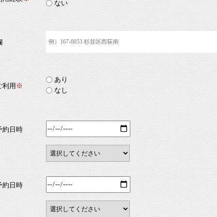
ない
欄
あり
ご利用
※
なし
予約日時
予約日時