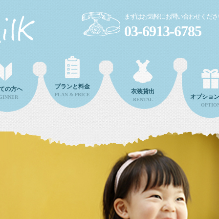
まずはお気軽にお問い合わせくださ
03-6913-6785
プランと料金
ての方へ
衣装貸出
PLAN & PRICE
オプショ
GINNER
RENTAL
OPTIO