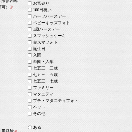
の撮影内容
お宮参り
択可）
※
100日祝い
ハーフバースデー
ベビーキッズフォト
1歳バースデー
スマッシュケーキ
金スマフォト
誕生日
入園
卒園・入学
七五三 三歳
七五三 五歳
七五三 七歳
ファミリー
マタニティ
プチ・マタニティフォト
ペット
その他
ある
利用経験
※