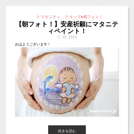
東京都杉並区のフォトスタジオ「スタジオミルク」の小池加奈で
お友達登録で特典あり！２回目以降は撮影料金が割引に。
ズくらいです。
す。
体型にもよりますが、１〜2歳さんくらいまで着られる場合
毎日毎日本当に暑いですね（＞＜；）
┣ マタニティ ┣ キッズ■朝フォト！
があります。）
【朝フォト！】安産祈願にマタニテ
今日はベビー＆キッズフォトの日です！
ィペイント！
先日少しご紹介した七五三記念に撮影にきてくれた双子のご兄
お越しいただく際は暑さ対策しっかりしてお越しくださいね。
弟！
7.
30. 2018
スタジオ涼しくしてお待ちしています。
改めてお写真ご紹介させていただきます（＾＾）
おはようございます！
今日ブログでご紹介するのは、マタニティフォト！
また、
8月の土日の撮影はかなり埋まってきております。
（お顔隠しての掲載許可ありがとうございます！）
土日で撮影ご希望の皆様は早めにご予約いただければと思いま
今回お友達のご紹介で遊びにきてくれました。
す！
ご紹介ありがとうございます！
平日はまだご予約可能日あります
ので、夏休み期間を活用いただ
一緒に来てくれたのは、かわいい猫ちゃん♡
き、
ご紹介いただいて撮影いただくと、
ぜひ遊びにいらしてくださいね（＾＾）
10％（トータ
撮影にいらしていただいたご家族さまは、
ワンちゃんと違って、遊びに来てくれている回数としては少なめ
ル料金）オフ
、
です（＞＜）
500円分のクオカードをプレゼ
ご紹介者さまには
ント
♪
スプーンやフォークもスタジオにありますが、
可愛いテーブルウェアだったり飾り付けがあればお持ちいただけ
ぜひご紹介くださいね！
ればお使いいただけます！
SNSなどでのご紹介で直接お友達でなくてもOKです。
スタジオスタッフが誰か確認できれば適用とさせていただきま
続きを読む