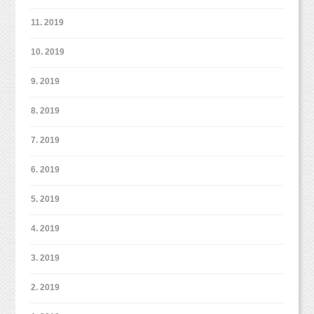
ぜひご家族で撮影までに話し合って決めてみてくださいね！
11. 2019
撮影にお越しいただくことを決めてからお帰りになるまでが七五
三ですよ！！
10. 2019
ご家族皆さんで楽しい思い出を作ってもらえれば嬉しいです♡
七五三プランも、
データコース
と
台紙コース
と2つのコースからお好きな方をお選
9. 2019
びいただけます！
（データコースは2パターン、台紙コースは1パターンにな
8. 2019
りますので、ご注意ください。）
7. 2019
6. 2019
5. 2019
4. 2019
3. 2019
（いまiPhoneでサクッと撮ったのであまり綺麗じゃなくてごめんなさい）
2. 2019
その中でこの背景は妹ちゃんメインで・・・などなどご希望があ