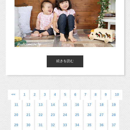
■各種撮影プラン■
お待ちしています！！
マタニティフォトはお腹が大きい期間だけの特別な撮影です♡
http://studiomilk.jp/price
ちょっと恥ずかしいな・・・と思うかもしれませんが、
お腹を出さないで、私服などで撮影もOKなので、ぜひ今しか撮
■お手軽ネット予約■
web予約
れない姿を
https://www.itsuaki.com/yoyaku/webreserve/menusel?
残してみてください！
str_id=829&stf_id=0
https://www.itsuaki.com/yoyaku/webreserve/menusel?
str_id=829&stf_id=0
■インスタグラム■
https://www.instagram.com/studio_milk/
８月の土日はほぼご予約が埋まってしまっておりますが、
コメント、フォローお待ちしています！
少しだけご案内できる日程もありますので、ぜひご連絡くださ
続きを読む
い！
2人でとっても可愛いポーズを決めてくれました（＾＾＊）
■LINEショップカード■
平日はまだ少し余裕がありますので、平日でもOK！という皆さ
撮影しながらキュンキュンしちゃいます！
https://page.line.me/studiomilk
まは平日オススメですよ。
お友達登録で特典あり！２回目以降は撮影料金が割引に。
東京都杉並区西荻窪のフォトスタジオ「
スタジオミルク
」の小池
加奈
です！
ご連絡お待ちしています♡
<<
1
2
3
4
5
6
7
8
9
10
（西荻窪徒歩３分の駅近・ペットOKスタジオ、駐車場完備。
11
中央線、総武線、東西線沿線の荻窪、吉祥寺や三鷹、武蔵野市、
12
13
14
15
16
17
18
19
今日は毎年お誕生日に撮影に来てくれている男の子の
西東京市、立川市、小平市、羽村市、
七五三の記念写真をご紹介（＾ー＾）
20
21
22
23
24
25
26
27
28
うつ伏せもとっても上手です！！
東京都新宿区や中央区、千代田区、世田谷区、港区、江東区、渋
2歳から3歳の成長ぶりって、すごいなあ、と最近思っています。
撮影だけのお着物でしたら、レンタル代無料です。
谷区、品川区、練馬区、千代田区、中野区など２３区。
（もちろん撮影だけでも有料レンタルも手配可能ですの
29
30
31
32
33
34
35
36
37
他、千葉県、埼玉県、神奈川県、宮城県、茨城県、愛知、広島
で、ご相談下さい！）