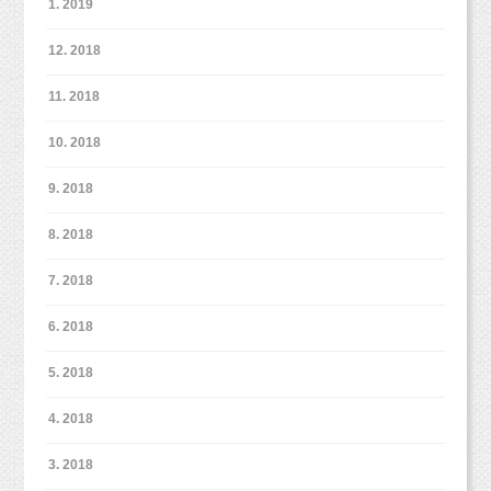
1. 2019
れば聞かせてください。
もちろん、撮影って初めてでわからない・・・という場合はお任
12. 2018
私服で撮影した後は、メインの七五三撮影！
せいただいてOKです（＾＾）
11. 2018
今回の七五三撮影は、
10. 2018
3歳くん本人のご希望により女の子のお着物を着て可愛く撮影す
ることになりました♡
9. 2018
赤のお花のお着物がずっと着たくて楽しみにしていたそうです
（＾＾）
8. 2018
こんな感じで、帽子などをかぶったり、外したりというのは1パ
7. 2018
ターンには入りません。
通常のオリジナルプランなども、アクセサリーや小物を変えてい
6. 2018
ただくのはOKなので、
お気に入りの小物などぜひお持ちください！
5. 2018
4. 2018
今回は1パターン目と2パターン目は妹ちゃんメイン。
3パターン目をお姉ちゃんメインという感じで撮影しました！
3. 2018
その中で少しずつ姉妹の撮影をしたり、ご家族の撮影をしたりし