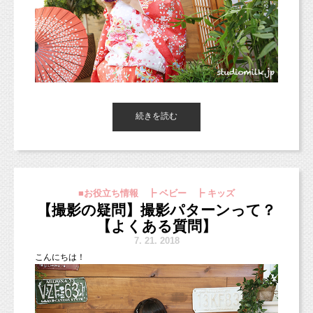
用途に合わせてお選び頂けます。
webから承り中です。
web
→
https://www.itsuaki.com/yoyaku/webreserve/menusel?
迷ったらお気軽にご相談ください！！
str_id=829&stf_id=0
0歳〜1歳までの間は記念に残しておきたいタイミングがたくさ
ご質問などもお気軽にご連絡ください
ん！
ね！！
最近では定番になりつつある、ハーフバースデー（半年記念）♡
七五三シーズン中の撮影だと、やっぱり夏の日焼けがまだ落ち着
かなくて、
続きを読む
自分1人で座れるようになり始める時期ですね。
そのまま・・・ということも多いです。
座れなくてもバンボなどを使って撮影もできるので、
撮影に使う光で多少は飛びますが、
背景もしっかり写っていろんなバリエーションで撮影ができるよ
日焼けが気になる・・・という方はしっかり焼け終わる前がオス
東京都杉並区西荻窪のフォトスタジオ「
スタジオミルク
」の小池
うになります（＾＾）
スメです！
加奈
です！
03-6913-6785
■お役立ち情報 ┣ ベビー ┣ キッズ
info@studio-milk.jp
【撮影の疑問】撮影パターンって？
（西荻窪徒歩３分の駅近・ペットOKスタジオ、駐車場完備。
双子ちゃんだったので、2人で一緒に撮影も！
LINE@：@studiomilk（１：１トークできます。）
中央線、総武線、東西線沿線の荻窪、吉祥寺や三鷹、武蔵野市、
【よくある質問】
お兄ちゃんとのツーショットやパパとのツーショットなど、
西東京市、立川市、小平市、羽村市、
次回は妹ちゃんの7歳の七五三かな！楽しみだね♪
7.
21. 2018
色々撮影しました（＾＾）
東京都新宿区や中央区、千代田区、世田谷区、港区、江東区、渋
こんにちは！
谷区、品川区、練馬区、千代田区、中野区など２３区。
ペイントが見えづらいお写真もありますが、
他、千葉県、埼玉県、神奈川県、宮城県、茨城県、愛知、広島
七五三撮影は10月まで早割やってます。
しっかり見えているものも撮影していますのでご安心ください
県、新潟県など他県からも多数お越しいただいております！）
8月末までは5,000円オフ！なので、夏休みを利用してぜひ
ね。
遊びにいらしてくださいね（＾＾）