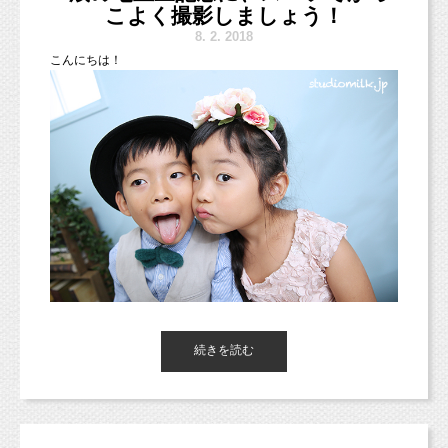
こよく撮影しましょう！
スタジオミルクはお子さまもたくさん撮影にお越しいただいてい
8.
2. 2018
スマッシュケーキ
8月は涼しいスタジオで
フォト撮影し
ますが、
こ
んにちは！
ませんか？？
実はマタニティフォトもとっても多いんですよ（＾＾）
「
お子さま専用
」と言っている子供フォトスタジオ（子供写真
館）は多いですが、
大人も全身立ってしっかり撮れるとなると、限られてきたりする
んですよね、実は。
スタジオミルクでは、大人の方だけの撮影もたくさんしていま
す。
マタニティフォトを始めて、30歳記念でお友達同士でワイワイ！
なんていう撮影も、
成人しているご家族さまの記念写真などもあるんですよ。
続きを読む
スマッシュケーキプランは2パターンの撮影ができます（＾＾）
そこにプラス、ペットちゃん撮影（＾＾）
なので、ケーキの撮影ともう1つケーキの撮影以外の、お気に入
スタッフもみんな動物が大好きなので、ペットちゃんウェルカム
りのお洋服だったり、
です♡
東京都杉並区西荻窪のフォトスタジオ「
スタジオミルク
」の小池
おむつ写真（ベビーヌード）の撮影もOKです！
加奈
です！