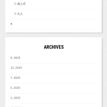
姉妹の撮影も。
┣ 成人式
データコースで撮影したので、3パターン撮影しました。
アバウト・・・というか、わかりずらいというか・・・
┣ 大人
【お姉ちゃんハーフバースデー】
皆が皆しっかりかっちりスーツでビシっ！と撮影というわけでは
■
ありません。
皆さま、それぞれ、様々なんです、実は。
2歳の時のお誕生日のお写真です！
並べるとかなりお兄さんっぽくなりましたね（＾＾）
ARCHIVES
前回持ってきてくれたしまじろうとバスのおもちゃで
遊んだことを覚えていてくれて、とっても嬉しかったです♪
6. 2026
12. 2025
7. 2025
↑
5. 2025
お姉ちゃんのハーフバースデーのお写真！！
同じお洋服を持ってきてくれました（＾＾）人（＾＾）
2. 2025
お家でもこんな感じで、姉妹の同じ月齢のお写真を並べて飾って
も楽しいですよ♡