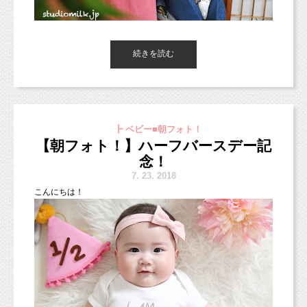
猫ちゃんに無理のない程度に一緒に撮影できればなと思います！
続きを読む
今回のマタニティフォトも、
東京都杉並区のフォトスタジオ「スタジオミルク」の小池加奈で
それぞれの最初のシーン、少しだけ猫ちゃんには頑張ってもらい
す！
ました。
あとのカットはママのソロカットだったり、パパとのツーショッ
┣ ベビー■朝フォト！
ト撮影だったり。
【朝フォト！】ハーフバースデー記
その待ち時間は猫ちゃんはソフォの後ろに隠れたりしていまし
スタジオミルクでは10月までに七五三の撮影をされると
た。
念！
早割が適用になります（＾＾）
7.
23. 2018
こんにちは！
猫ちゃんに限らず、ワンちゃんだったり、うさぎちゃんだった
もちろん、お写真のように、お洋服で撮影してもOKです！
り、
7月8月は5,000円off！
できる範囲で一緒に撮影できればと思います。
お洋服で2パターンでも、お着物1パターン、お洋服1パターンで
手や足のパーツも絵になります。
こんな感じでお洋服がケーキまみれになっちゃうこともありま
9月10月は3,000円off！
も（＾＾）
となります！
す！
うちはこんなペットを飼ってるんだけど、
ご家族さまに合わせて撮影していきますよ。
基本的には通常のお洗濯で落ちますよ。
一緒に撮影できる？ペットだけの撮影できる？などなど、気にな
ったら、
笑顔でむしゃむしゃ食べる子もいますが、びっくりして泣いちゃ
ひとまずお問い合わせください！
う子もいます。
（過去、インコちゃんやイグアナちゃんの撮影などもさせていた
スマッシュケーキフォトはその子それぞれの反応を一緒に楽しん