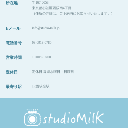
〒167-0053
所在地
東京都杉並区西荻南4丁目
（住所の詳細は、ご予約時にお知らせいたします。）
info@studio-milk.jp
Eメール
03-6913-6785
電話番号
髪の毛はこの日のためにカットをせずに少し伸ばしてくれていた
10:00〜18:00
営業時間
ので、
ちょっと結んでその上から付け毛をつけてもらいました！
2パターン目の撮影も最後は兄弟で♪♪
定休日 毎週水曜日・日曜日
定休日
髪の毛が短めでも、ご相談いただければどうにかなったりするも
今回はデータコースをご利用いただいたので、
のです！！
とってもたくさん撮影しました！
こんな表情だってできちゃいます♡
お気軽にご連絡ください。
JR西荻窪駅
最寄り駅
（実はこれはパパとママがちょうど撮影のところに来てく
れた時の嬉しそうな表情です！）