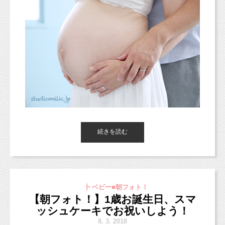
続きを読む
東京都杉並区西荻窪のフォトスタジオ「
スタジオミルク
」の小池
加奈
です！
┣ ベビー■朝フォト！
【朝フォト！】1歳お誕生日、スマ
（西荻窪徒歩３分の駅近・ペットOKスタジオ、駐車場完備。
中央線、総武線、東西線沿線の荻窪、吉祥寺や三鷹、武蔵野市、
ッシュケーキでお祝いしよう！
西東京市、立川市、小平市、羽村市、
8.
3. 2018