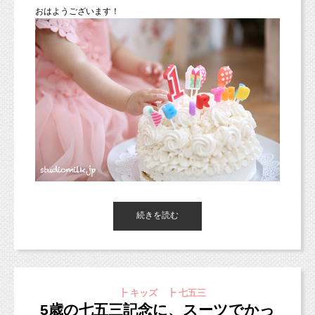
東京都新宿区や中央区、千代田区、世田谷区、港区、江東区、渋
おはようございます！
谷区、品川区、練馬区、千代田区、中野区など２３区。
他、千葉県、埼玉県、神奈川県、宮城県、茨城県、愛知、広島
県、新潟県など他県からも多数お越しいただいております！）
■各種撮影プラン■
http://studiomilk.jp/price
■お手軽ネット予約■
https://www.itsuaki.com/yoyaku/webreserve/menusel?
str_id=829&stf_id=0
■インスタグラム■
https://www.instagram.com/studio_milk/
コメント、フォローお待ちしています！
続きを読む
■LINEショップカード■
東京都杉並区のフォトスタジオ「スタジオミルク」の小池加奈で
https://page.line.me/studiomilk
す！
お友達登録で特典あり！２回目以降は撮影料金が割引に。
台風「サンサン」が発生したようですね・・・
台風の行方が心配です。そして、この暑さも心配です。暑すぎま
┣ キッズ ┣ 七五三
す。
5歳の七五三記念に、スーツでかっ