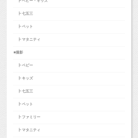
┣ ベビー・キッズ
こちら↓↓ ↓
次のお写真に行く前に、
今日は可愛いハーフバースデー記念のお写真をご紹介させていた
だきます（＾＾）
┣ 七五三
お姉ちゃんも4歳のお誕生日だったでの、Wバースデーでした♪♪
おめでとう！！
┣ ペット
┣ マタニティ
【妹ちゃんハーフバースデー】
■撮影
┣ ベビー
┣ キッズ
┣ 七五三
ご家族撮影もしっかり！
七五三撮影では「
家族の服装はどうしたらいいですか？
」という
┣ ペット
ご質問が結構多いんですよね。
これはですね・・・
┣ ファミリー
残したい雰囲気による！
┣ マタニティ
ベビーちゃん1人や、お姉ちゃん1人のお写真、もちろんご家族や
でしょうか・・・