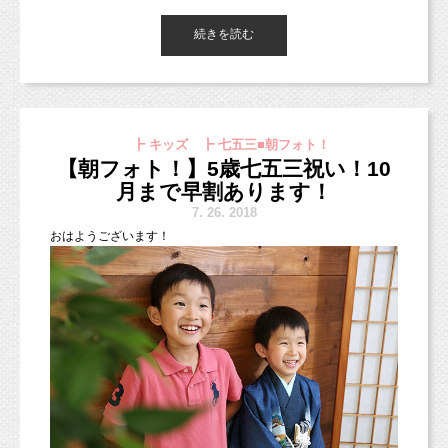
ベビーちゃんが生まれてから初めての撮影です！
て！！
と言って一緒に座って撮影したりすることが難しいことがほとん
七五三プラン
続きを読む
は10月まで早割を実施中です！
赤ちゃんらしい雰囲気がとっても人気のオムツ写真（ベビヌー
どです。
ド）。
平日34,560円・土日祝39,960円
1歳くらいまでの赤ちゃんのムチムチ感を残しておけるので、
東京都杉並区のフォトスタジオ「スタジオミルク」の小池加奈で
（平日はご家族撮影がない場合は29,160円となります。）
ぜひぜひ撮影しましょう！
まだ若い猫ちゃんだと特にです。
す！
＋
お子さまそれぞれ、反応が違います！
お着付け・ヘアメイク代
うちの子はどんな反応をするのかな？と、パパママは楽しんでい
┣ キッズ ┣ 七五三■朝フォト！
イラストはこんな感じ♡
＊お着物は撮影のみの無料レンタル着物の他に、有料のお
ただやはりご家族の一員の猫ちゃんも一緒に撮影したいですよね
ただければと思います！
【朝フォト！】5歳七五三祝い！10
パープルのカラーと赤ちゃんがとっても可愛いですよね！
出かけ可能なお着物もございます。
♪
本日もお越しいただきまして、ありがとうございます！
月まで早割あります！
パーツ写真もかわいいですよね（＾＾＊）
なのでご一緒にいらしていただいて大丈夫です（＾＾）
明日と明後日は台風接近に伴い、大事を取り、28日29日はお休
スタジオミルクでは、都愛ともかさんの他に、
7.
26. 2018
【
有料衣装はこちらからご確認ください。
】 http://kimono-c.jp/
みとさせていただきます。
イケダアツコさんにペイントの依頼をすることが出来ます。
【
会員ID
】 1234 【
パスワード
】 001
おはようございます！
お好みのイラストの雰囲気の方にお願いできますよ。
（※上記のサイトから直接ご予約はできません。
撮影のご予定だった皆さまにはご連絡させていただいておりま
ご予約の際に衣装番号を第2希望までお電話・メール・LINE
す。
マタニティペイント（ベリーペイント）が気になるママは、
にてご連絡ください。）
また、メールでしたら確認が可能ですので、
気軽にご連絡くださいね！
お問い合わせやご予約などはメールにてご連絡いただければと思
撮影、外出でもご利用いただけます。料金は衣装ランクにより異
います。
なります。
（ web予約も可能です。）
ABC：9,000円 DEF：12,000円 G ：15,000円 H ：22,000円 I ：
32,000円 J ：51,000円
（※衣装のみのレンタルも可能ですが、お着付けヘアメイ
ク等はお客様自身での手配をお願いいたしております。）