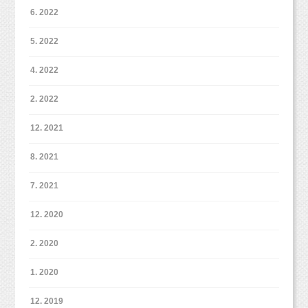
その前に・・・
6. 2022
5. 2022
【撮影パターンとは？】
よくお問い合わせなどで聞かれるのがこちらの撮影パターン！
4. 2022
（わかりにくくてごめんなさい・・・小声）
2. 2022
パターンってなに？
お誕生日の子の撮影1パターン、家族で1パターン・・・
12. 2021
っていうこと？？？
8. 2021
パターンというのは、
基本的には背景の変更
、と考えていただけ
ればと思います。
7. 2021
12. 2020
なので、オリジナルプランの
3パターン（もしくは台紙コースの
2. 2020
2パターン）
は・・・
こんな感じで
背景を3つお好きなところを選んでいただきます。
1. 2020
12. 2019