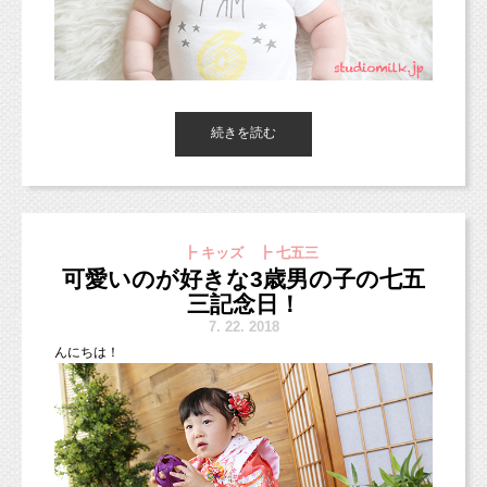
だいております。）
でいただければ嬉しいです（＾▽＾）
実は以前撮影に来てくれていたので、お兄ちゃんに会うのは２回
目！！
今日ご紹介したのは1歳の女の子のスマッシュケーキフォトでし
とっても大きくなっていてびっくりしました（＾〜＾）
たが、
5歳七五三おめでとう！
ネット予約は下記からどうぞ！
2歳でも3歳でも、ケーキの撮影は出来ますので、
ママがペイント中、カメラが気になってたようなので、
お気軽にご連絡・ご予約いただければ嬉しいです♡
お着物ではなく、スーツで撮影しました（＾＾）
https://www.itsuaki.com/yoyaku/webreserve/menusel?str_id=829&stf_id
持ち方を教えてあげたら上手に撮影していました！楽しんでくれ
続きを読む
かっこいいスーツで、ジャケットを脱いだバージョンですが、
=0
たかな♪♪
着てかっちりした姿も残しましたよ。
東京都杉並区のフォトスタジオ「スタジオミルク」の小池加奈で
（※会員登録なども不要で簡単に予約ができます
夏に楽しい思い出作りをしましょう！！
す！
よ！）
フレームなどにしてお家に飾るのも素敵ですよね！
夏休み中のイベントに七五三撮影取り入れてみてはいかがでしょ
スマッシュケーキプラン
http://studiomilk.jp/news_dtl/entry/574
うか？？
┣ キッズ ┣ 七五三
朝フォト！遅くなってしまってごめんなさい（＞＜；）
ご兄弟撮影や3歳と5歳、兄弟で七五三！というご家族さまもた
スマッシュケーキキャンペーン（9月末まで限定・ケーキの撮影
もちろんおうちプリントでも良いと思います。
可愛いのが好きな3歳男の子の七五
っくさんいます！
のみ）
http://studiomilk.jp/news_dtl/entry/639
ぜひ形に残してみてください！可愛さが増しますよ♡
三記念日！
こんな感じで兄弟フォトも撮影できちゃいますよ♪
七五三プランでは
データコース
と
台紙コース
をお選びいただいて
大人気♡スマッシュケーキプラ
7.
22. 2018
おります。
こんな撮影してみたい、こんな感じの構図で撮ってみたい！など
んにちは！
データコースはだいたい70枚くらいのデータでお渡し
、
ン！
など、
台紙コースは30〜４0枚くらいのデータと六切り３面台紙（プリ
ご希望があればおしえてくださいね。
http://www.studiomilk.jp/news_dtl/entry/574
ント付き）1冊をお渡し
。
楽しい思い出を一緒に作りましょう☆
（台紙は後日お渡しとなります。）
（1:1トークできます）
ご予約はお電話、メール、ライン
、