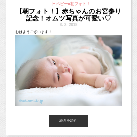
┣ ベビー■朝フォト！
【朝フォト！】赤ちゃんのお宮参り
（西荻窪徒歩３分の駅近・ペットOKスタジオ、駐車場完備。
スマッシュケーキの時のお洋服は、
中央線、総武線、東西線沿線の荻窪、吉祥寺や三鷹、武蔵野市、
記念！オムツ写真が可愛い♡
もちろん可愛いお洋服やドレスをお持ちいただいても大丈夫です
西東京市、立川市、小平市、羽村市、
し、
8.
2. 2018
東京都新宿区や中央区、千代田区、世田谷区、港区、江東区、渋
こちらのピンクのドレスと、もう1つホワイトのドレスがスタジ
おはようございます！
谷区、品川区、練馬区、千代田区、中野区など２３区。
オに無料レンタル衣装として
他、千葉県、埼玉県、神奈川県、宮城県、茨城県、愛知、広島
ご用意しておりますので、着ていただくことが出来ます（＾＾）
県、新潟県など他県からも多数お越しいただいております！）
♡
■各種撮影プラン■
http://studiomilk.jp/price
■お手軽ネット予約■
https://www.itsuaki.com/yoyaku/webreserve/menusel?
str_id=829&stf_id=0
■インスタグラム■
https://www.instagram.com/studio_milk/
コメント、フォローお待ちしています！
続きを読む
■LINEショップカード■
https://page.line.me/studiomilk
（男の子も2着ご用意があります。サイズはだいたい80サイ