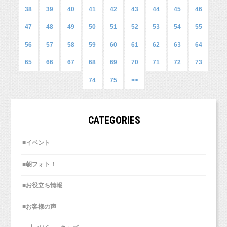
お洋服は基本的に1背景で1着ですが、
県、新潟県など他県からも多数お越しいただいております！）
38
39
40
41
42
43
44
45
46
こんな感じで小物（帽子など）を途中で変えて撮影するのは、
今回は、七五三撮影がメインでしたが、先に私服で撮影をしまし
5歳の男の子はブルー、3歳の女の子は水色のお着物も新しく増
1着に入らないので、変えて撮ってみてもバリエーションが増え
47
た！
48
49
50
51
52
53
54
55
えています（＾＾）
■各種撮影プラン■
て良いですよ♪
（通常七五三の撮影の場合、先にお着物で撮影することが
画像は後日ご紹介いたしますね！
http://studiomilk.jp/price
56
57
58
59
60
61
62
63
64
多いです。）
メインは5歳のお兄ちゃんの七五三（2人は双子ちゃんです♡）
■お手軽ネット予約■
65
66
67
68
69
70
71
72
73
ですが、
ハーフバースデー記念、絶対可愛いので残してあげてください
https://www.itsuaki.com/yoyaku/webreserve/menusel?
お1人撮影や兄弟撮影、満遍なく撮影していきました！
スタジオのリスのぬいぐるみを気に入ってくれました♡
ご予約はお電話・メール・ラインからでもOK！
ね！
74
75
>>
str_id=829&stf_id=0
web予約
もご活用ください。（登録不要
）
https://www.itsuaki.com/yoyaku/webreserve/menusel?
■インスタグラム■
str_id=829&stf_id=0
https://www.instagram.com/studio_milk/
CATEGORIES
簡単web予約はこちら↓
コメント、フォローお待ちしています！
https://www.itsuaki.com/yoyaku/webreserve/menusel?
■LINEショップカード■
■イベント
str_id=829&stf_id=0
https://page.line.me/studiomilk
お友達登録で特典あり！２回目以降は撮影料金が割引に。
■朝フォト！
■お役立ち情報
■お客様の声
いつもブログをご覧いただきまして、ありがとうございます！