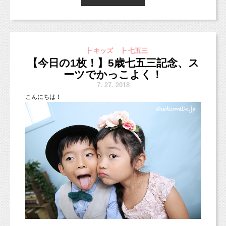
す！
ぜひお友達、ご紹介ください。
東京都杉並区のフォトスタジオ「スタジオミルク」の小池加奈で
す！
＊七五三早割・ラインのリピーターさん割引・お友達特典10％
┣ キッズ ┣ 七五三
オフは併用ができません。
割引率の良い方を優先させていただきます。
【今日の1枚！】5歳七五三記念、ス
土日は台風の影響を考慮してお休みとさせていただいておりまし
た。
ーツでかっこよく！
まだまだ台風の影響を受けている地域も多いかと思います、十分
7.
27. 2018
注意してくださいね。
こんにちは！
今日の朝フォト！は、
都愛ともかさんのマタニティペイントをして撮影したママのお写
真をご紹介します（＾＾）
ママのマタニティフォトからお越しいただいているご家族さま♡
やっぱりワンちゃんと違って、おやつをお持ちいただいて、待