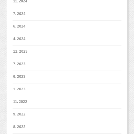
11. 2024
あ、これ、ほぼオフショットに近い感じですが、
にてるけど、やっぱり少しずつ違いますね。
ばーん！っとかっこよく決めてくれたら、
7. 2024
いいタイミングで妹ちゃんが入ってきてくれて！笑
面白いお写真になったんです（＾＾）双子ちゃんならではのタイ
6. 2024
ミング写真？ですかね？
4. 2024
話を戻して、お洋服のお話ですが、
12. 2023
割と半々くらいでスーツで撮影される方、カジュアルなお洋服で
撮影される方といらっしゃいます。
7. 2023
あとはいわゆる「
オフィスカジュアル
」のようなちょっと綺麗め
な格好、というパターンが多いと思います。
6. 2023
大切な七五三の記念、ママもお着物を持ってるし、
せっかくだから一緒にお着物を着て、というのも素敵ですよね
1. 2023
（＾＾）
2人の可愛い笑顔に癒されました（＾＾＊）
11. 2022
9. 2022
カラフルな赤と青が目立つ、白い背景で撮影しました！
さてここで2パターン目・・・
8. 2022