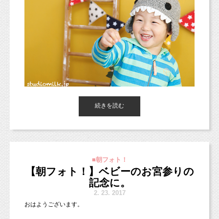
本日ご紹介するのは、
続きを読む
元気いっぱいな3歳の男の子！
サメの帽子と、ポップな黄色の背景が合ってますね(^ ^)
帽子や髪飾りが嫌いなお子様も
■朝フォト！
なかにはいらっしゃるのではないでしょうか？
【朝フォト！】ベビーのお宮参りの
かぶってくれた一瞬を狙って
記念に。
お写真に残せればと思いますので、
2.
23. 2017
ぜひお持ちくださいね♪
おはようございます。