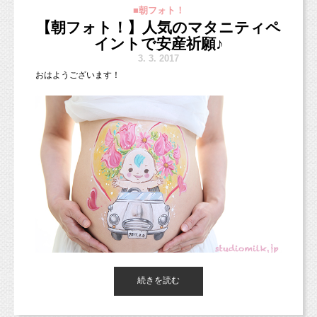
■朝フォト！
撮影していただけるようになりました(*^◯^*)
【朝フォト！】人気のマタニティペ
記念日などではないけど、
イントで安産祈願♪
定期的にお子様の成長をお写真に残したい！
3.
3. 2017
そんなパパママにぴったりのイベントです♪
おはようございます！
お子様お一人写しでの撮影でしたが、
＋¥5,400でご家族皆様での撮影も可能となりました！
次回の開催は、4月6日(木)です。
ご案内できるお時間帯が埋まってきていますので、
ご参加ご希望の方はお早めにご連絡いただければと思います！
本日ご紹介するのは、
続きを読む
昨日愛知県からお越しくださった、
マタニティさんのお写真です！