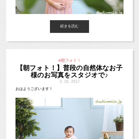
どんどん受け継いで着ていけるお着物は素敵ですね。
帯や半襟などの小物を今のものに変えるだけでも
だいぶ雰囲気も変わりますよ！
本日の朝フォト！はこちらのマタニティさんのお写真です♪
続きを読む
ぜひ、ハタチという節目のお写真を残しましょうね♪
スタジオのお衣装で撮影しました！
レースでお腹が隠れているので、
あまりお腹を出したくないマタニティさんに
■朝フォト！
オススメのお衣装ですよ(^○^)
【朝フォト！】普段の自然体なお子
様のお写真をスタジオで♪
2.
26. 2017
おはようございます！