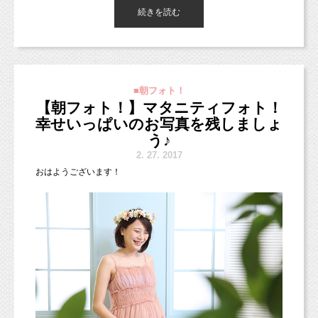
続きを読む
■朝フォト！
【朝フォト！】マタニティフォト！
幸せいっぱいのお写真を残しましょ
う♪
2.
27. 2017
おはようございます！
成人式の後撮りに来てくださったお嬢様です(*^◯^*)
お母様の妹さんのお着物だそう！
おばあちゃまからお母様、お母様からお嬢様へなど、