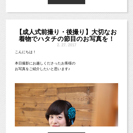
楽しい笑い声が聞こえてきそうな1枚です(*^◯^*)
ご家族みんなで遊んでる姿って
普段なかなか撮れないお写真なのではないでしょうか？
【成人式前撮り・後撮り】大切なお
普段は撮る側でツーショットが全然ない！という
パパママも多いのでは？(^ ^)
着物でハタチの節目のお写真を！
2.
27. 2017
撮影にお越しの際はぜひご家族写真、
こんにちは！
お子様とツーショットなども撮影しましょう♪
本日撮影にお越しくださったお客様の
お写真をご紹介したいと思います♪