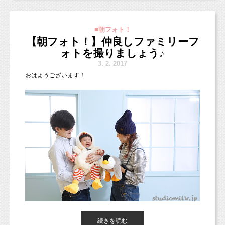
今回のペイントは、
イラストレーターのイケダアツコさん♪
■朝フォト！
【朝フォト！】仲良しファミリーフ
ママのご希望で白の車とピンクのお花とハートが
描かれたペイントでした！とっても可愛いですね(^○^)
ォトを撮りましょう♪
3.
2. 2017
おはようございます！
マタニティペイントで安産祈願を♪
おすすめですよ(*^◯^*)
本日は仲良しファミリーのお写真をご紹介します♪
続きを読む