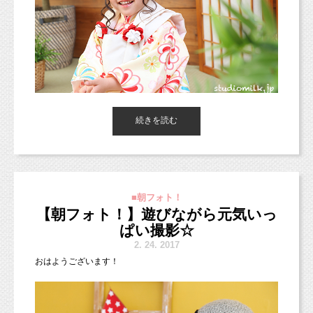
本日の朝フォト！は、3歳七五三のお写真。
続きを読む
アイボリーの可愛いスタジオのお着物です♡
被布を白から赤に変えても
また違った雰囲気になりますよ(^ ^)
ヘアは、ふわふわくるくるのお団子も可愛いですが、
■朝フォト！
今回はあえて崩しすぎずにツノっぽくしてみました！
【朝フォト！】遊びながら元気いっ
1パターン目にお着物で七五三のお写真を残して、
2パターン目お洋服に着替えての撮影にしても、
ぱい撮影☆
どちらでも合うヘアスタイルですね♪
2.
24. 2017
おはようございます！
7歳の七五三はちょっぴり大人っぽく、
3歳はお子様らしいポップな髪型にしても、
アルバムなどを見比べた時に
より成長を感じられるかもしれませんね！