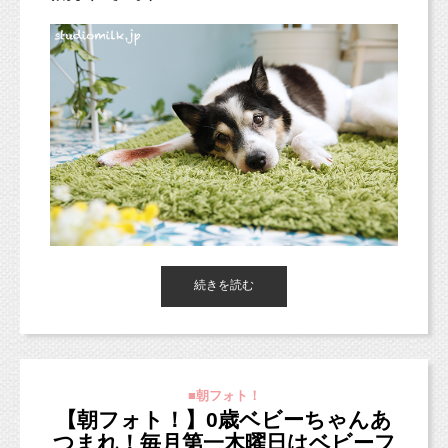
本日の朝フォト！はこちらのわんちゃん♪
続きを読む
ペットちゃんお一人で撮影していただける
ペットプランもございます。
どんなペットちゃんでも大歓迎です(^○^)
■朝フォト！
お子様の記念日やマタニティフォトなどの撮影に
【朝フォト！】0歳ベビーちゃんあ
一緒に入っていただくことも可能ですよ♪
つまれ！毎月第一木曜日はベビーフ