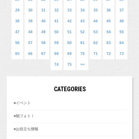
29
30
31
32
33
34
35
36
37
38
39
40
41
42
43
44
45
46
47
48
49
50
51
52
53
54
55
56
57
58
59
60
61
62
63
64
65
66
67
68
69
70
71
72
73
74
75
>>
ベビー服はすぐに着られなくなってしまうからこそ、
写真に残しておいてあげて欲しいです（＾＾）
CATEGORIES
お気に入りのお洋服、ぜひお持ちくださいね！
■イベント
■朝フォト！
■お役立ち情報