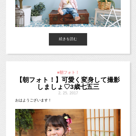
本日ご紹介するのは、こちらの1歳の女の子！
続きを読む
カジュアルなお洋服に合わせて
グリーンをたくさん入れた爽やかな背景で撮影しました！
オリジナルプランですと3パターンまで
■朝フォト！
背景やお洋服を変えて撮影ができるので、
【朝フォト！】可愛く変身して撮影
それぞれ背景の色味やお洋服の雰囲気を変えると
お写真のレパートリーが増え、
しましょ♡3歳七五三
アルバムなどにするとより見応えがあると思います♪
2.
25. 2017
おはようございます！