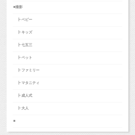
■撮影
┣ ベビー
┣ キッズ
┣ 七五三
┣ ペット
┣ ファミリー
┣ マタニティ
┣ 成人式
┣ 大人
■