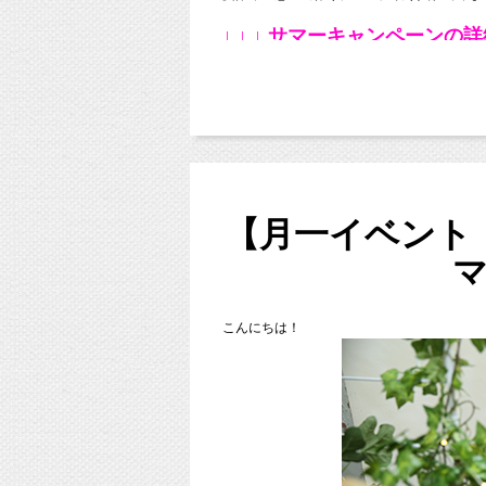
↓ ↓ ↓ サマーキャンペーン
もう少ししたら楽しい夏休みがやってきます
http://studiomilk.jp/news_dtl/e
もう皆さんご予定は決まっていますか？？
海外旅行に、国内旅行、プールに海にバーベ
サマーキャンペーンは水色の背景で撮影して
毎日楽しいイベントが待っていますね♪
お気に入りのお洋服で遊びにいらしてくださ
長期のお休みがある学生さんも、短期間の社
ママもパパも子供も赤ちゃんも？きっと楽し
ご予約はお電話やライン・メールで受け付け
お気軽にご連絡いただければと思います。
【月一イベント
そんな
夏休みの予定の１つに記念写真
を入れ
七五三早割り8月末ま
サマーキ
6月からスタジオミルクは
http://www.studiomilk.jp/news_dtl/entry/188
こんにちは！
気になるサマーキャンペーンの内容というと
スタジオミルクも皆さまに支えられてついに
3周年のお礼の気持ちを込めて、
この夏は無料で楽しめるキャ
早割キャ
（よ！太っ腹！って褒めてください！！
スタジオミルクの