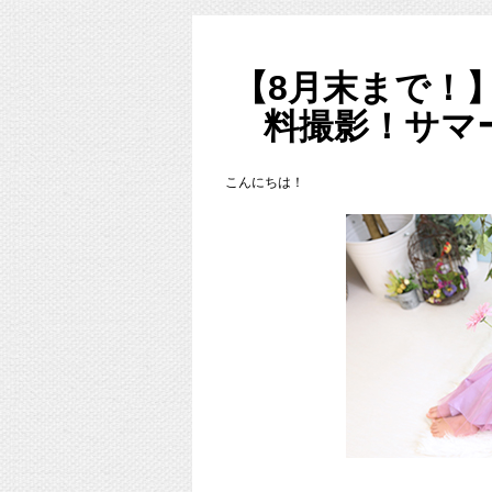
GWも終わりあっ！という間に夏
8月末までの開催となっています、
無料で写真館での撮影体験ができるサマーキ
だいたい夏休みごろから七五三撮
フォトスタジオってどんな感じ？
【8月末まで！】
１度撮影予約する前に行ってみたい、
多いのではないでしょうか？
料撮影！サマ
夏休みにお友達と思い出を作りたい、
夏休みをすぎると七五三のお問い
などなど・・・
こんにちは！
気軽にサマーキャンペーンを使って遊びにい
サマーキャンペーン詳細はこちら→
http://st
本日の朝フォト！は現在開催中のサマーキャ
遊びに来てくれた、1歳と2歳の女の子のお写