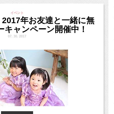
休みが来るんでしょうね！
ャンペーン！！
イベント
影のことを考えるご家族さまも
2017年お友達と一緒に無
ーキャンペーン開催中！
合わせが一気に増えます！
7.
30. 2017
らしてくださいね！
udiomilk.jp/news_dtl/entry/200
ンペーンをご利用いただいて
真です（＾＾）