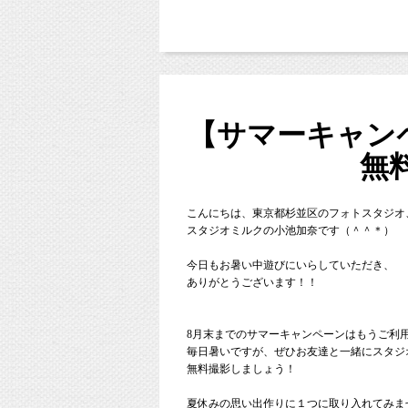
東京都杉並区西荻窪の写真館「
スタジオミル
（西荻窪徒歩３分の駅近スタジオ、駐車場完
中央線、総武線、東西線沿線の荻窪、吉祥寺
東京都新宿区や世田谷区、港区、江東区、渋
２３区の他、千葉県、埼玉県、神奈川県、茨
【サマーキャン
通常、10月・11月に撮影される
無
■各種撮影プラン■
特に撮影日程に後だわらない！っ
http://studiomilk.jp/price
今回のキャンペーンがとってもお
こんにちは、東京都杉並区のフォトスタジオ
■お手軽ネット予約■
スタジオミルクの小池加奈です（＾＾＊）
https://www.itsuaki.com/yoyaku/webreserve/menu
今日もお暑い中遊びにいらしていただき、
撮影日程が早いほどお得にご案内
■インスタグラム■
ありがとうございます！！
もちろん、後撮りの七五三撮影も
https://www.instagram.com/studio_milk/
昨年、日程があわず撮影しそびれ
コメント、フォローお待ちしています！
8月末までのサマーキャンペーンはもうご利
うか？
■LINEショップカード■
毎日暑いですが、ぜひお友達と一緒にスタジ
今がチャンスです
そんな場合は
無料撮影しましょう！
https://page.line.me/studiomilk
お友達登録で特典あり！２回目以降は撮
夏休みの思い出作りに１つに取り入れてみま