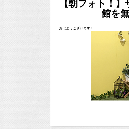
【朝フォト！】
東京都杉並区西荻窪の写真館「
スタジオミル
（西荻窪徒歩３分の駅近スタジオ、駐車場完
館を
中央線、総武線、東西線沿線の荻窪、吉祥寺
東京都新宿区や世田谷区、港区、江東区、渋
２３区の他、千葉県、埼玉県、神奈川県、茨
おはようございます！
■各種撮影プラン■
http://studiomilk.jp/price
■お手軽ネット予約■
https://www.itsuaki.com/yoyaku/webreserve/menu
■インスタグラム■
https://www.instagram.com/studio_milk/
コメント、フォローお待ちしています！
■LINEショップカード■
https://page.line.me/studiomilk
お友達登録で特典あり！２回目以降は撮
本日はお天気悪いですが、
日曜ですし、夏休みですし、楽しく過ごして