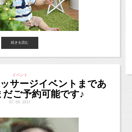
わせてご予約のお電話くださいませ！
インでもご案内可能です。
）
マーキャンペーン＊＊
ff！！
続きを読む
きましたね！
を作ろう〜
！
影でもOKですが、
ff！！
6月1日から8月末まで開催です！
でお越しいただくと
の
てくださいね。
るママは
イベント
9,960円
マッサージイベントまであ
400円追加）
まだご予約可能です♪
それぞれの料金がかかります。）
7.
9. 2017
ことが出来るようになりました！