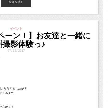
続きを読む
ク
」の小池加奈です！
備。
や三鷹、武蔵野市、西東京市、立川市、小平市、羽村市、
谷区、品川区、練馬区、千代田区、中野区など２３区。
イベント
城県などからもお越しいただいております！）
ペーン！】お友達と一緒に
場合が多いかと思いますが、
料撮影体験っ♪
というご家族さまには、
7.
14. 2017
得に撮影できるチャンスですよ（＾＾）
、
sel?str_id=829&stf_id=0
させていただいております。
大歓迎です！！
ちゃった・・・なーんて方もいるんではないでしょ
用いただきましたか？
オミルクで
よ♪
影料金が割引に。
せんか？？