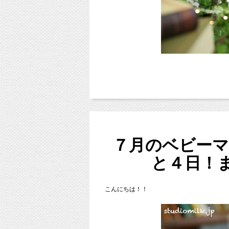
ご希望のスケジュールと照らし合
（
その他ネット予約やメール、ラ
5月＆6月
仲良しの2人！（2人とも８ヶ月前後ですよ）
＊＊2017年サ
撮影料金から5,000円o
お洋服もほぼお揃いでとってもキュート♪♪
水色と白のお洋服でとっても爽やかに撮影で
7月＆8月
〜仲良しのお友達と、夏休みの楽しい思い出
参加費はなんと
無料
それぞれお好きなお洋服を着ていただいて撮
撮影料金から3,000円o
今日もとっっても暑いですね（＞＜；）
このようにリンクコーデやお揃いコーデなど
本日、午前中はやさしいきもちの河村先生と
より可愛いお写真になりますよ！ご参考にし
ベビマイベントでした！
七五三プラン
次週はファミリーハンドサインです。気にな
29,160円（税込）
3
平日
/
土日祝
若干数ですが、お席があるそうですので、
７月のベビー
（土日祝はご家族撮影サービス・平日は5,
河村先生にお問い合わせください！！
ご予約お待ちしています！
と４日！
（＋着付け・ヘアメイクが必要な場合は
http://ameblo.jp/yasashiikimochi-baby
２コースからセレクト！
new!!
お好みのコースをお選びいただく
こんにちは！！
【データコース】