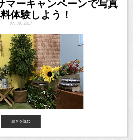
サマーキャンペーンで写真
ク
」の小池加奈です！
備。
無料体験しよう！
や三鷹、武蔵野市、西東京市、立川市、小平市、羽村市、
谷区、品川区、練馬区、千代田区、中野区など２３区。
7.
30. 2017
城県などからもお越しいただいております！）
sel?str_id=829&stf_id=0
影料金が割引に。
続きを読む
くださいね！