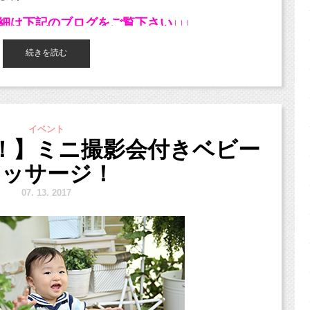
の詳細は下記のブログをご覧下さい↓↓↓
ね！
ntry/200
続きを読む
キュー（＾＾）
います。
いね（＾＾）
会人さんも、
みな夏休み！
中です！
イベント
！】ミニ撮影会付きベビー
てみてはいかがですか？？
マッサージ！
で！
ャンペーン
を開催いたします！
7.
13. 2017
・・・
3周年！！
ンペーンを開催しちゃいます！
ンペーン
！！）
は月によって割引率が異なります。