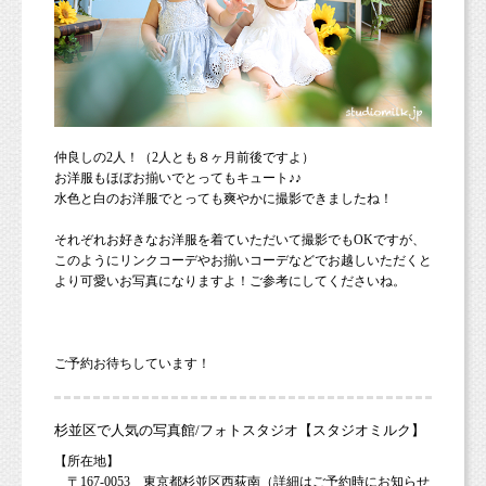
仲良しの2人！（2人とも８ヶ月前後ですよ）
お洋服もほぼお揃いでとってもキュート♪♪
水色と白のお洋服でとっても爽やかに撮影できましたね！
それぞれお好きなお洋服を着ていただいて撮影でもOKですが、
このようにリンクコーデやお揃いコーデなどでお越しいただくと
より可愛いお写真になりますよ！ご参考にしてくださいね。
ご予約お待ちしています！
杉並区で人気の写真館/フォトスタジオ【スタジオミルク】
【所在地】
〒167-0053 東京都杉並区西荻南（詳細はご予約時にお知らせ