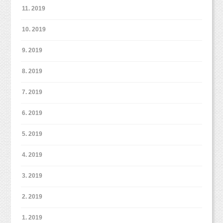
11. 2019
10. 2019
9. 2019
スーツ姿が決まってますね☆
8. 2019
お洋服に合わせてシックな雰囲気のセットで撮影しました！
また少し期間が空くけれど、大きくなった姿を見れるのを
7. 2019
楽しみにしております(*^ ^*)
6. 2019
ベビーフォトプラス
5. 2019
新プラン、
をお申し込
みいただきますと、
4. 2019
１１ヶ月間ので間、最大11回まで撮影が平日いつでもできちゃい
ます！
毎日成長するベビーちゃんの成長をこまめに残したいパパママに
3. 2019
ぴったりの新プランです♪
ベビーフォトプラスでは、最大11回の撮影の他に、
2. 2019
1歳のお誕生日撮影と、今まで撮影したお写真を使ったA5サイズ
の可愛いフォトブックを
1. 2019
なんと、
最大
お好きな写真を入れてプレゼント！