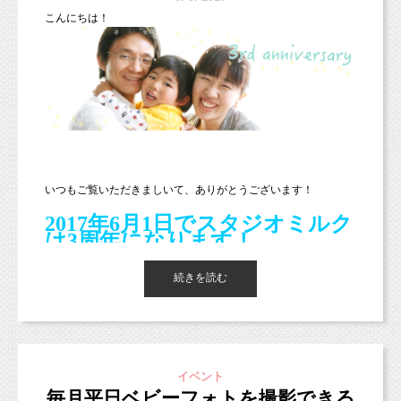
こんにちは！
イベントでは白レンガの背景で撮影しますが、毎回小物等を変え
いつもご覧いただきましいて、ありがとうございます！
て撮影していますので、
全く同じになることがありませんので、毎回参加されても楽しめ
2017年6月1日でスタジオミルク
るかと思います！
は3周年になります
！
本当にありがとうございます！！
また、月齢の近いベビーちゃんのママとお友達になるチャンスで
続きを読む
すよ！
そこで、日頃の感謝の気持ちを込めて、
ベビマのあとにお茶もよいですし、ランチも良いですね（＾＾）
無料撮影イベント
3周年記念！
を開催させていただきま
す
（＾＾）
気軽な気持ちで参加してみてくださいね！！
開催日：2017年6月４日（日）１
イベント
次回のベビマは7/13（木）、
０：００〜
毎月平日ベビーフォトを撮影できる
ファミリーハンドサインは先生のご都合で4週目の木曜日ではな