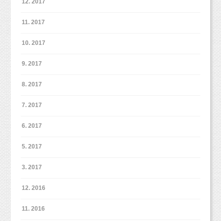
12. 2017
にご連絡いただければ嬉しいです。
メールや電話、LINE（１：１トーク可能です。
11. 2017
@studiomilk）でご連絡下さいね！
10. 2017
9. 2017
本日も最後までありがとうございました
（＾＾）
8. 2017
7. 2017
お電話メールでのご予約お問い
合わせは…
6. 2017
03-6913-6785
info@studio-milk.jp
5. 2017
LINE @studiomilk
3. 2017
ネット予約は下記からどうぞ！
12. 2016
https://www.itsuaki.com/yoyaku/webreserve/menusel?str_id=829&stf_id
=0
11. 2016
（※会員登録なども不要で簡単に予約ができます