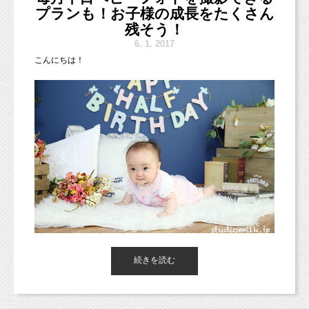
プランも！お子様の成長をたくさん
く、
7/20（木）となっておりますので、ご参加予定のママはご注意く
残そう！
ご予約制となりますので、
ださいね！
6.
1. 2017
ご参加ご希望の皆さまは必ずご予約をお願い致します。
https://ameblo.jp/yasashiikimochi-baby/
こんにちは！
（※ご予約となりますが、お子さまが主となる撮影となり
ますの
詳細はやさしいきもちの河村先生のブログをどうぞ！
で、
多少のお待ち時間はご了承くださいませ。）
皆さまにお会いできるのを楽しみにしています♪♪
イベント時、撮影背景等はお選び頂けません。
お気に入りのお洋服で遊びに来てくださいね！
１家族１カット、セレクトはスタジオにお任せとなります
。
＜データのお受け渡しについて。＞
お写真のお渡しはスタジオミルクのFacebook投稿
からお客さま個
人でのダウンロードにて対応させていただ
きます。
（※Facebookに掲載可能な方のみ撮影にご参加い
ただけます。
今回のイベントではプリントや別カットなどの販売はして
おりま
東京都杉並区西荻窪の写真館「
スタジオミルク
」の奈須歩で
続きを読む
せんのでご注意ください。）
す！
（西荻窪徒歩３分の駅近スタジオ、駐車場完備。
中央線、総武線、東西線沿線の荻窪、吉祥寺や三鷹、武蔵野市、