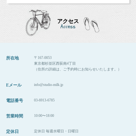
よ！）
アクセス
Access
■各種撮影プラン■
http://studiomilk.jp/price
■お手軽ネット予約■
https://www.itsuaki.com/yoyaku/webreserve/menusel?
〒167-0053
所在地
str_id=829&stf_id=0
東京都杉並区西荻南4丁目
（住所の詳細は、ご予約時にお知らせいたします。）
■インスタグラム■
https://www.instagram.com/studio_milk/
コメント、フォローお待ちしています！
info@studio-milk.jp
Eメール
■LINEショップカード■
03-6913-6785
電話番号
https://page.line.me/studiomilk
お友達登録で特典あり！２回目以降は撮影料金が割引に。
10:00〜18:00
営業時間
定休日 毎週水曜日・日曜日
定休日