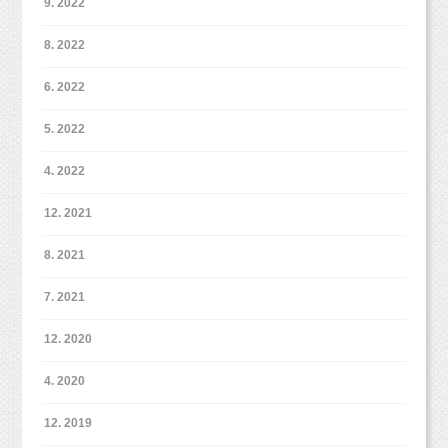
9. 2022
今回は初節句の時に着たお袴で撮影！
■インスタグラム■
最初に撮影に遊びに来てくれたのは
https://www.instagram.com/studio_milk/
8. 2022
まだ生まれて1ヶ月の時だったね。
コメント、フォローお待ちしています！
とっても大きくなりました(*^◯^*)
6. 2022
■LINEショップカード■
https://page.line.me/studiomilk
ベビーフォトイベントはお子さまが
11ヶ月まで
の間でしたら、
5. 2022
お友達登録で特典あり！２回目以降は撮影料金が割引に。
毎月撮影
していただくことも可能となりました！
合計7回撮影
ベビーフォトを
していただくと、
4. 2022
1歳のお誕生日撮影（オリジナ
12. 2021
ルプラン）をプレゼント（＾
8. 2021
＾）
7. 2021
12. 2020
4. 2020
12. 2019