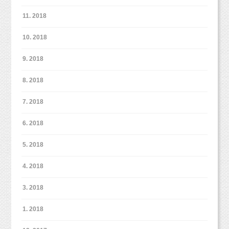
77,760円お得
なんです！
11. 2018
108,000円
（税込）（初回にお支払いとなります。）
10. 2018
これで、可愛いベビーちゃんの成長をぜーんぶ残しちゃい
ましょう（＾＾）
9. 2018
8. 2018
お子様の成長を定期的にお写真に残したいパパママに
おすすめのイベントとなっております！
7. 2018
6. 2018
来月は7月6日(木)に開催です。
お気軽にお問い合わせいただければと思います♪
5. 2018
ベビーフォトイベント
4. 2018
http://www.studiomilk.jp/event
3. 2018
1. 2018
何かご不明点や、気になることがあればお気軽