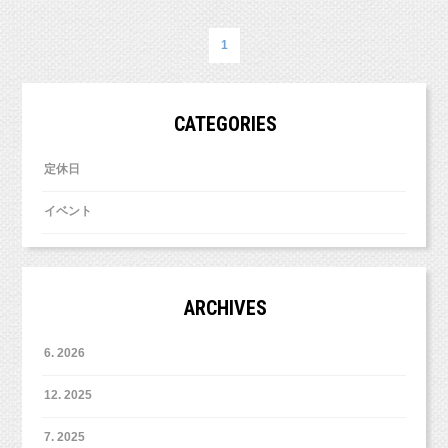
西東京市、立川市、小平市、羽村市、
【同時開催！撮影予約会】
東京都新宿区や世田谷区、港区、江東区、渋谷区、品川区、練馬
区、千代田区、中野区など２３区。
1
撮影予約会も開催いたしま
3周年無料撮影会の際、
２３区の他、千葉県、埼玉県、神奈川県、茨城県などからもお越
す！
しいただいております！）
6月4日当日に通常撮影のご予約をしていただきますと、
CATEGORIES
■各種撮影プラン■
5 ,000円オフ！
撮影の合計金額から
http://studiomilk.jp/price
（イベント撮影にはご利用いただけませんのでご了承くだ
さ
定休日
い。）
■お手軽ネット予約■
イベント
https://www.itsuaki.com/yoyaku/webreserve/menusel?
お得に撮影できるチャンスですので、ぜひご活用くださいね（＾
str_id=829&stf_id=0
＾）
■インスタグラム■
ご予約お待ちしております！
https://www.instagram.com/studio_milk/
ARCHIVES
コメント、フォローお待ちしています！
■LINEショップカード■
6. 2026
※イベント当日はスタジオ前の駐車スペースにお車を止めること
https://page.line.me/studiomilk
はできません。
お友達登録で特典あり！２回目以降は撮影料金が割引に。
12. 2025
お車でお越しの皆様は近隣の駐車場をご利用ください。
また、自転車やベビーカーはスタジオ前において頂けます。
7. 2025