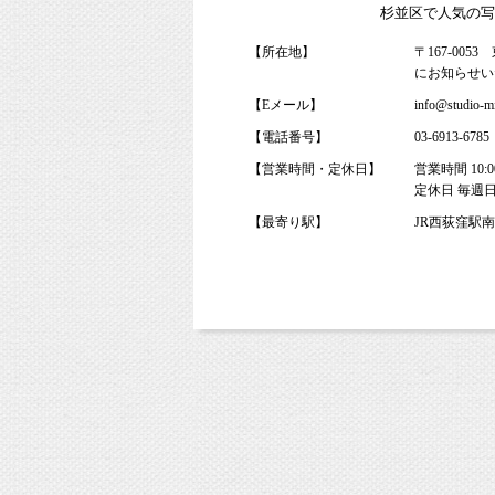
杉並区で人気の写
【所在地】
〒167-00
にお知らせい
【Eメール】
info@studio-mi
【電話番号】
03-6913-6785
【営業時間・定休日】
営業時間 10:0
定休日 毎週
【最寄り駅】
JR西荻窪駅