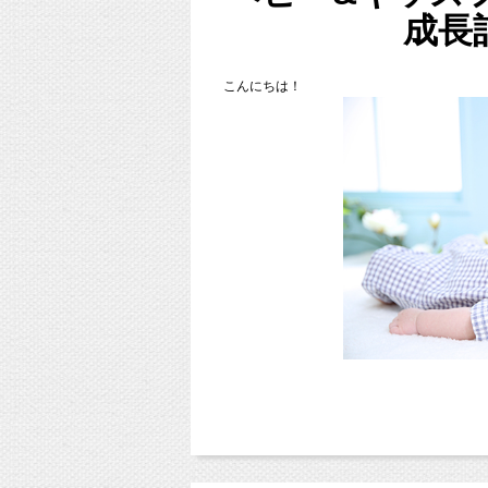
６月でスタジオミルクは４周年を
成長
いつも本当にありがとうございま
４周年を記念して、
こんにちは！
今スタジオで大人気のスマッシュ
お得に撮影できちゃうキャンペー