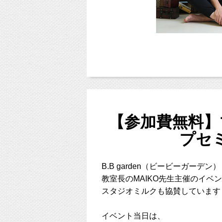
ぜひ登録してみてくださいね（＾＾）
今後LINE予約限定撮影イベントなども計画
まだ３ヶ月の男の子！
ベビーフォトでこまめに成長を残していただ
並べて飾った時に成長が見えて面白いですよ
東京都杉並区西荻窪のフォトスタジオ「
スタ
【参加費無料】
（西荻窪徒歩３分の駅近・ペットOKスタジ
プセミ
中央線、総武線、東西線沿線の荻窪、吉祥寺
東京都新宿区や中央区、千代田区、世田谷区
【期間】
３区。
７月〜９月末まで
他、千葉県、埼玉県、神奈川県、宮城県、茨
B.B garden（ビービーガーデン）
ります！）
教室長のMAIKO先生主催のイベ
【料金】
スタジオミルクも協賛しています
16,200円(税込)
■各種撮影プラン■
http://studiomilk.jp/price
イベント当日は、