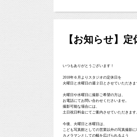
お友達登録で特典あり！２回目以降は撮
東京都杉並区のフォトスタジオ「スタジオミ
今日は毎月恒例の「
ベビー＆キッズフォトイ
昨日のLINE＠でも配信させていただきまし
【お知らせ】定
ご参加いただいた皆さまありがとうございま
こちらでもイベント情報をお伝えさせていた
7月5日（木）
次回は
の開催です
＊気まぐれでLINE＠のみで他の日程の特別
ぜひスタジオミルクのラインとお友達になっ
いつもありがとうございます！
https://page.line.me/studiomilk
2018年６月よりスタジオの定休日を
火曜日と水曜日の週２日とさせていただきま
火曜日や水曜日に撮影ご希望の方は、
お電話にてお問い合わせくださいませ。
それでは、今日撮影した可愛いベビーちゃん
撮影可能な場合には、
土日祝日料金にてご案内させていただきます
今後、火曜日と水曜日は、
こども写真館としての営業以外の写真撮影に
カメラマンとしての幅を広げられるよう