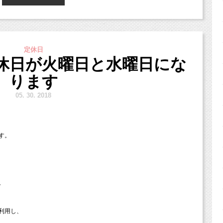
影料金が割引に。
ルク」の小池加奈です！
定休日
ベント
」の日でした（＾△＾）b
たが、
休日が火曜日と水曜日にな
す！！
だきます！
ります
！
イベント開催のご案内もあるかも！？
5.
30. 2018
てくださいね〜♡
す。
のお写真をご紹介♪
。
利用し、