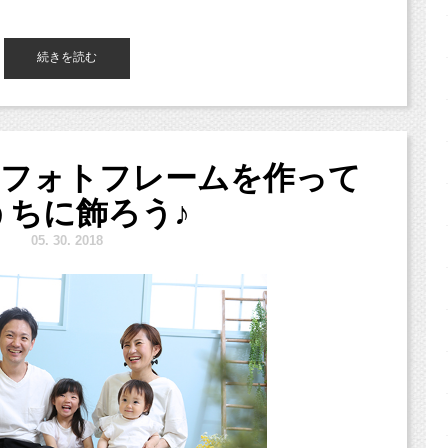
続きを読む
子の姿は
！フォトフレームを作って
うちに飾ろう♪
5.
30. 2018
う♪
すので、