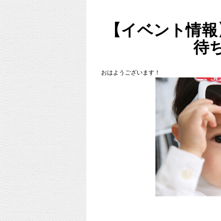
東京都杉並区西荻窪のフォトスタジオ「
スタ
【イベント情報
（西荻窪徒歩３分の駅近・ペットOKスタジ
待
中央線、総武線、東西線沿線の荻窪、吉祥寺
東京都新宿区や中央区、千代田区、世田谷区
３区。
他、千葉県、埼玉県、神奈川県、宮城県、茨
おはようございます！
スマッシュケーキって何！？
ります！）
通常プランのご案内はこちら
http://www.studiomilk.jp/news_dtl/entry/574
■各種撮影プラン■
http://studiomilk.jp/price
１歳のお誕生日に限らず、
■お手軽ネット予約■
お誕生日のお祝いに！
https://www.itsuaki.com/yoyaku/webreserve/menu
記念日でなくても大歓迎♡
SNS映えを狙って！
■インスタグラム■
https://www.instagram.com/studio_milk/
可愛いから撮りたいも全然OK！
コメント、フォローお待ちしています！
■LINEショップカード■
https://page.line.me/studiomilk