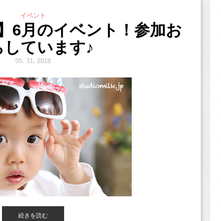
ジオミルク
」の小池加奈
です！
イベント
】6月のイベント！参加お
オ、駐車場完備。
ちしています♪
や三鷹、武蔵野市、西東京市、立川市、小平市、羽村市、
、港区、江東区、渋谷区、品川区、練馬区、千代田区、中野区など２
5.
31. 2018
城県、愛知、広島県、新潟県など他県からも多数お越しいただいてお
sel?str_id=829&stf_id=0
！
続きを読む