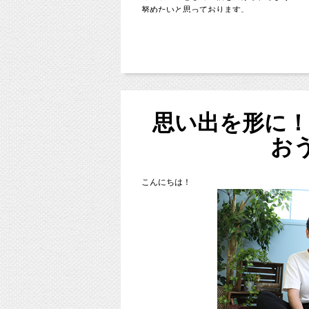
努めたいと思っております。
どうぞよろしくお願いいたします。
ケーキを美味しそうに食べる我が
とってもかわいいですよね♡
思い出を形に
お
お家ではできない、
ケーキの手づかみ食べを
こ
んにちは！
思いっきり楽しませてあげましょ
https://page.line.me/studiomilk
↑上記のページからもおともだち登録出来ま