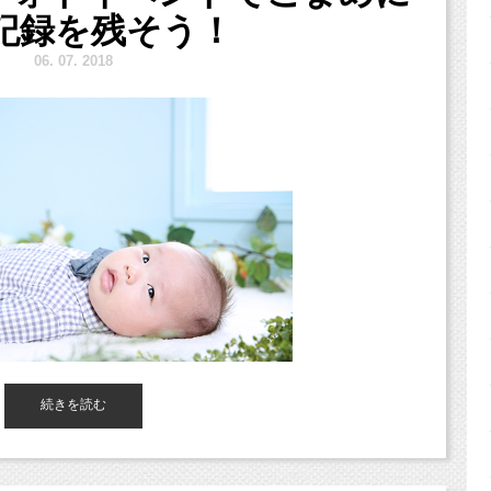
迎えました！
記録を残そう！
す！！
6.
7. 2018
ケーキフォトを
ンを開催します♪
続きを読む