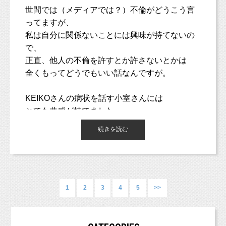
全然触ろうともしないので、
--------------------------------------------------------
今しか残せない、マタニティ姿を
メディアも（視聴率や売り上げといった）利益
世間では（メディアでは？）不倫がどうこう言
る。2011年に上京し、物撮りカメラマンのアシスタントに付く
スタッフが触っていいんだよと
＊LINE登録はこちらから＊
あぁ、私も奥に押し込まれた耳垢と
が、物撮りより子どもの撮影が好きだと気づき3ヶ月で辞める。
スタジオミルクでナチュラルに残しませんか？
手にクリームを付けてみると・・・
のために、
ってますが、
そして、諸々の手続きや届け出がひとつ。
https://lin.ee/NgFlje6
2012年子ども写真館スタジオポストに入社。それまで経験してき
ついにご対面するんだわ・・・！
スキャンダルを報道するのではないでしょう
私は自分に関係ないことには興味が持てないの
うーん・・・
た撮影とは違い、自由で自然な姿を撮影する手法に感銘を受け
--------------------------------------------------------
こどもとペットが得意な写真館
スタジオミ
か。
で、
る。700組以上の撮影を経験。方向性の違いから2013年に退社。
のぶみさんは子どもよりも
固定資産税、
ルク
そこで出会った同僚と共に2013年10月に独立。翌2014年6月に東
正直、他人の不倫を許すとか許さないとかは
大人向けに絵本を描いたらどうだろうか？
源泉所得税、
京都杉並区西荻窪に写真館スタジオミルクを開業。同年結婚。夫
【予約方法】
全くもってどうでもいい話なんですが。
の喘息が牛乳をやめたことにより改善し、自然派の考えに興味を
（西荻窪徒歩３分の駅近・ペットOKスタジオ、駐車場完備。
労働保険、
そして医院に到着。
①スタジオミルクのLINEにて
持つ。2016年に妊娠、出産。現在一児の母として、自然派育児を
中央線、総武線、東西線沿線の荻窪、吉祥寺や三鷹、武蔵野市、
年末調整、
「マタニティママ応援プランの予約希望」とご
実践中。
西東京市、立川市、小平市、羽村市、
また、報道がされないということの恐ろしさを
KEIKO
さんの病状を話す小室さんには
給与支払報告書、
東京都新宿区や中央区、世田谷区、港区、江東区、渋谷区、品川
初診問診票を記入し、呼ばれるのを待つ。
連絡くださいませ。
感じました。
とても共感が持てました。
区、練馬区、千代田区、中野区など２３区。
法定調書、
日程調整をさせていただきます。
２３区の他、千葉県、埼玉県、神奈川県、茨城県などからもお越
確定申告・・・
続きを読む
ご質問、ご相談もお気軽にご連絡くださいね！
しいただいております！）
このようなニュースは報道されない限り、
＼フォロー大歓迎！／
私たちは簡単に知ることはできないのです。
牧田麻子Facebook
個人事業主としての手続き、
「原田さ〜ん（牧田は旧姓）、診察室へどう
＊LINE登録はこちらから＊
私の父は、私が大学生の時にクモ膜下出血で倒
■各種撮影プラン■
https://www.facebook.com/asako.makida
人を雇った際の手続きなど、
ぞ。」
https://lin.ee/NgFlje6
記事を書いている方も、出典は海外のニュース
http://studiomilk.jp/price
れました。
会社員時代には知り得なかったものが
えっ！なにするの！？
となっています。
1
2
3
4
5
>>
■お手軽ネット予約■
たくさんあります！
ちょうど、田植えの時期で
https://www.itsuaki.com/yoyaku/webreserve/menusel?
こどもとペットが得意な写真館
スタジオミ
②予約フォームを送る際、メッセージ欄に
父は頭が痛いと言いながら田植え機で稲を植え
str_id=829&stf_id=0
ドキドキ。
「マタニティママ応援プランの予約希望」とご
ルク
ていました。