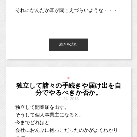
12:50 退店
石油タンカーが爆発、沈没しました。
い、
のぶみさんは、取材をして、
■お客様の声■
それになんだか耳が聞こえづらいような・・・
海水表面に流遊するもの自体も少なくなってい
お母さんの体験やエピソードを元に書いたと
http://www.studiomilk.jp/blog?category=18&page=0
この事故の影響により、
るそうです。
おっしゃっているようですが・・・
＜現地待ち合わせの撮影の場合＞
日本の海に、原油による大きな汚染被害が出る
■インスタグラム■
楽しくなってきた！
ようです。
過去最悪の原油流出被害であった
スタジオミルクオフィシャル
お支度済みで撮影のみご希望の方 ¥39,600
https://www.instagram.com/studio_milk
そこで意を決して、耳鼻科へ行くことに！
エクソンバルディーズ号の事故とは、
質問が良くないよ！！！
続きを読む
牧田麻子
原油が流れ出ると、
事故現場の海岸からの距離や、原油の質が異な
https://www.instagram.com/asako_makida
自前衣装をお持ちで自宅にて準備をご希望の
その場所（デッドゾーンと呼ばれる）は酸素が
るため
小池加奈
方 ¥50,600
欠乏し、
https://www.instagram.com/kk_hpns
同等かそれ以上の被害になることは可能性とし
そんな質問したら、そりゃあ、歌詞の通りだ
（自宅にヘアメイク着付け師を手配いたしま
海洋生物は住めなくなるのです。
なかなか行く機会のない耳鼻科。
て低いようです。
産前産後の出費のかさむタイミングだからこ
よ。
コメント、フォローお待ちしています！
す）
■
耳掃除だけでも耳鼻科へ行ってもいいそうです
そ、
ママが我慢していることしか出てこないよね。
独立して諸々の手続きや届け出を自
記事内では、
2010
年のメキシコ湾の事故の例を
よ！
■LINEショップカード■
ご紹介することで撮影料分や
分でやるべきか否か。
挙げ、
https://page.line.me/studiomilk
ペロリ！ん！？
それ以上のプレゼントが受け取れるプランにな
「お母さんになる前と後で変わったことは？」
1.
24. 2018
お友達登録で特典あり！２回目以降は撮影料金が割引に。
何これ！甘くて美味しい！
事故から７年経った今でも、
少し安心しましたが、
っています。
独立して開業届を出す。
デッドゾーンは拡大を続けているそうです。
私たちの食にも関わってきますし、
■イベント・キャンペーン■
くらいの質問が良かったのではないかな？
そうして個人事業主になると、
さて、耳鼻科なんて普段行かないから、
１〜３月限定！
今後の動向を見守っていきたいと思います。
もちろん、紹介されたお客様もお得に撮影でき
今までどれほど
一味違うプロフィールフォトを撮りたい方に朗報です！
どこに行けば良いやら。
ますし、
そうすれば、
➡️
http://www.studiomilk.jp/blog_dtl/entry/463
会社におんぶに抱っこだったのかがよくわかり
撮影後にはぜひお友達をご紹介いただければと
もちろん愚痴（我慢してること）も出るだろう