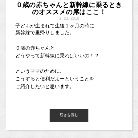
日本庭園で撮影する七五三のロケーションフォ
０歳の赤ちゃんと新幹線に乗るとき
内です。
トをご提案したいと思います。
のオススメの席はここ！
2.
23. 2018
場所は、荻窪にある日本庭園が魅力の大田黒公
子どもが生まれて生後１ヶ月の時に
園。
新幹線で里帰りしました。
スタジオミルクからは車で10分程度の距離にあ
ります。
０歳の赤ちゃんと
どうやって新幹線に乗ればいいの！？
というママのために、
こうすると便利だよーということを
ご紹介したいと思います。
続きを読む
まず、新幹線の乗車券は
スタジオミルクは、カメラマンの自宅兼スタジ
席を利用しない場合、
オとなっております。
０歳の赤ちゃんは必要ありません。
初めてスタジオにお越しの方は、