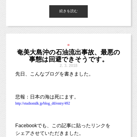
でも、どうしても泣いてしまったら。
dakara_a_23352738/
・スタジオ着物1着、着付け1着、ヘアメイク付
続きを読む
き
今年の
1
月から撮影を始めまして、
やはり、車両前後のデッキであやすのが
（お着物の持ち込みも可能です。ご相談くだ
まだ撮影回数は数回ですが
泣き声で他の方に迷惑はかけないかなと思いま
うわー・・・なんて悲観的な歌詞・・・
その子それぞれの反応があって、
さい。）
見ていても、撮影していても
す。
☆LINE登録特典「えほんぶっく」付き
とても楽しいイベントですよ！
と思ったのだけど、
■
多目的室が空いていれば、
実際に歌を聴いてみたいと思って聴いてみまし
大人は、きっとこどもは
奄美大島沖の石油流出事故、最悪の
【オプション】
思いっきりぐちゃぐちゃにするに違いない！
そこであやしてもいいかもしれません。
た。
事態は回避できそうです。
・ご兄弟お支度代おひとり ¥11,000
■■■■■■■■■■■■■■■■■■■■■■■■
と考えると思うのですが、
2.
3. 2018
（スタジオ着物1着、着付け1着、ヘアメイク
意外に１歳さんは慎重で。
第一印象としては、
【マタニティママ応援プラン】30,800円（税
先日、こんなブログを書きました。
付き）
「歌詞は、曲（音）や歌声があってこそだ
込）
ただ、多目的室は他のママさんも使いたいもの
な！」
やはり、ケーキを見たことも食べたこともないので
＜プラン内容＞
なので、
と感じました。
悲報
：日本の海は死にます。
最初は「何これ？」な反応・・・
＊着付けやヘアメイクがある撮影には、キャン
・レタッチデータ30枚以上
乗車した段階で、早めに
http://studiomilk.jp/blog_dtl/entry/492
セルや日程変更される場合にキャンセル料が発
（後日ダウンロード納品）
授乳やオムツ替えを済ましておくと良いかと思
歌詞を読むだけでは伝わらない、
生いたします。
・背景セットおまかせ
います。
曲や歌声での表現が加わることで
7日前から3,000円、前日から5,000円（お支度
・衣装２〜３着お着替え可
Facebook
でも、この記事に貼ったリンクを
「悲観的な歌詞」という印象は薄れていきまし
のご依頼があった人数分頂戴いたします）
（無料衣装レンタルあり）
シェアさせていただきました。
また、単純に混んでいない日程、
た。