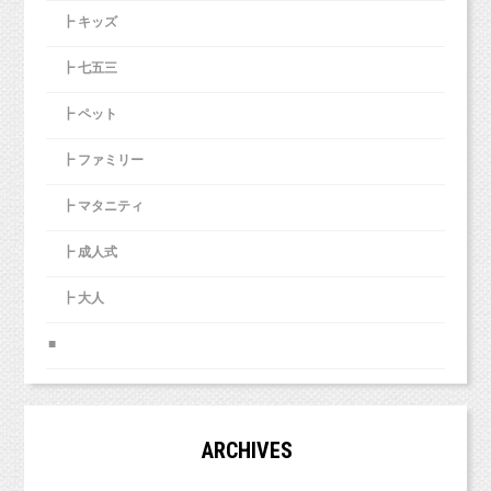
うわぁ！口にも付けられちゃった！
中央線、総武線、東西線沿線の荻窪、吉祥寺や三鷹、武蔵野市、
お誕生日フォトを撮影の方にケーキプレゼント！
牧田麻子
┣ キッズ
私は大阪の大学に通っていたので、
いやだよーなにこれー
西東京市、立川市、小平市、羽村市、
➡️
http://www.studiomilk.jp/news_dtl/entry/479
https://www.instagram.com/asako_private
東京都新宿区や中央区、世田谷区、港区、江東区、渋谷区、品川
急いで実家へ帰りました。
小池加奈
私は１〜３月の税務等忙しい時期が
┣ 七五三
区、練馬区、千代田区、中野区など２３区。
https://www.instagram.com/kk_hpns
２３区の他、千葉県、埼玉県、神奈川県、茨城県などからもお越
写真館は閑散期となるため、
ICU
にいた父は、寝ていました。
しいただいております！）
┣ ペット
また、こういった作業にあまり抵抗感を感じな
コメント、フォローお待ちしています！
すぐに目を覚ましませんでしたが、
いので
┣ ファミリー
毎日お見舞いに行きました。
■LINEショップカード■
■各種撮影プラン■
税理士のアドバイスをいただきながら
https://page.line.me/studiomilk
http://studiomilk.jp/price
自分でやっています。
┣ マタニティ
お友達登録で特典あり！２回目以降は撮影料金が割引に。
数日してようやく目を覚ましたときには、
■お手軽ネット予約■
目の焦点が合いません。
■イベント・キャンペーン■
┣ 成人式
https://www.itsuaki.com/yoyaku/webreserve/menusel?
「全然ないわよ！」
ベタベタいやダァ〜！！！
自分はボイラー室（仕事場）にいると話しま
１〜３月限定！
str_id=829&stf_id=0
一味違うプロフィールフォトを撮りたい方に朗報です！
┣ 大人
す。
すごい形相で泣いてしまいました！
でも、もっともっと撮影で忙しくなって、
➡️
http://www.studiomilk.jp/blog_dtl/entry/463
■お客様の声■
こどもとペットが得意な写真館スタジオミルク
税理士に全てお願いできるようになりたいと思
カメラマン牧田麻子
■
http://www.studiomilk.jp/blog?category=18&page=0
４月末まで！
っています。
え。
お誕生日フォトを撮影の方にケーキプレゼント！
■インスタグラム■
【プロフィール】
ケーキをぐっちゃぐちゃにして遊んでいてもかわいいし、
➡️
http://www.studiomilk.jp/news_dtl/entry/479
1986年岐阜県各務原市出身。県立岐阜高校卒業。2009年大阪芸術
クモ膜下出血は、脳を覆っているクモ膜の内側
スタジオミルクオフィシャル
泣いてしまっても、それはそれでやっぱりかわいいのです！
ですが今は、自分でやることで、
大学映像学科卒業後、愛知県の創寫舘にカメラマンとして就職。
https://www.instagram.com/studio_milk
が出血する病気です。
ARCHIVES
カメラは全くの未経験だったが、子どもの記念写真からウェディ
事業の状態を把握したり、
牧田麻子
父も
KEIKO
さんと同じで、
ングフォトまで幅広く撮影技術を学び、1000組以上の撮影に携わ
https://www.instagram.com/asako_makida
社会の仕組みを理解できるので
「反対も、うん、全然ない。」
る。2011年に上京し、物撮りカメラマンのアシスタントに付く