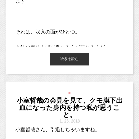
ます。
つまり、
ネットで近くの耳鼻科を検索し、
思います。
４月末まで！
けど
お誕生日フォトを撮影の方にケーキプレゼント！
評判や口コミを見るも面倒になり、
また、話は変わりますが、
もっと幸せなエピソードも出てきたんじゃない
➡️
http://www.studiomilk.jp/news_dtl/entry/479
簡単にネット予約できる医院を見つけたので
SNS
日本の海は死にます。
で投稿することで、
かな。
そのまま予約しました。
いろんな方がこんな記事もあるよ！
お姉ちゃんも一緒に、スマッシュ♪
それは、収入の面がひとつ。
大丈夫そうだよ！ということも教えてください
（これがお客さんの心理かも。
ました。
会社の売り上げが良かろうが悪かろうが
良いところを見つけて行きたいけど、
このこと自体も非常に問題ですが、
それから、のぶみさんは
また、別の子は
一定の額が毎月振り込まれます。
☑︎
7歳でしっかりしてきたし、ロケ撮影もやって
探すのは面倒くさい・・・時間もない。
それを報じない日本のメディアは何なのか。
続きを読む
絵本「ママがおばけになっちゃった」の作者で
金額が少ないだの何だの不満はあれど、
みたい！
ここは予約が簡単そうだ。
便利な世の中だなーと思いつつ、
じっとケーキを観察して・・・
す。
これは本当にすごいこと！
観察して・・・観察して・・・
待たされるのも嫌だし、ここでいいや！的
教えてくださったみなさまに感謝しています！
不倫や相撲の報道ばかりで、
☑︎
秋にはお参りだけにして、前撮り後撮りでし
な。）
重要なことは正しく報道していない。
それを知ったときには、
年収が
250
万円に満たないとしても、
っかり写真を残したい！
三方良しのこちらのマタニティフォト、
なんだか妙に納得してしまいました。
■
それを自分で稼ぐことが
写真の仕上がりにも、もちろん自信を持ってお
それは、メディアにも問題があるけれど、
こどもとペットが得意な写真館スタジオミルク
小室哲哉の会見を見て、クモ膜下出
どれほどの人にできることか。
☑︎
都内でこんな素敵な場所で撮れるなら、ロケ
カメラマン牧田麻子
ります！
不倫や相撲などのスキャンダルを好む日本国民
血になった身内を持つ私が思うこ
この絵本も、賛否両論ありますよね。
フォトもいいね！
そして、予約後、さらにネットで
にも
と。
【プロフィール】
年収だからね！
「耳鼻科 耳掃除」で検索。
＼フォロー大歓迎！／
たとえ、ご紹介割引きがなかったとしても、
問題があると思います。
1986年岐阜県各務原市出身。県立岐阜高校卒業。2009年大阪芸術
1.
23. 2018
ママが死ぬ絵本なんて読ませたくない。
売上の話ではないですよ！
ご予約、お問い合わせ、お待ちしております！
大学映像学科卒業後、愛知県の創寫舘にカメラマンとして就職。
十分満足していただける内容となっています。
牧田麻子Facebook
小室哲哉さん、引退しちゃいますね。
読むと子どもが泣いてしまう。
カメラは全くの未経験だったが、子どもの記念写真からウェディ
ごっそり耳垢が取れる動画を見る。
そんな日本国民が多いからこそ、
https://www.facebook.com/asako.makida
と。
ングフォトまで幅広く撮影技術を学び、1000組以上の撮影に携わ