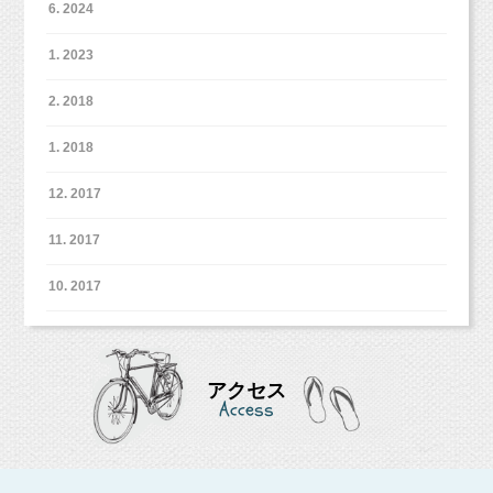
運良く一命を取り留め、さらに身体的な後遺症
4
小池加奈
月末まで、オリジナルプランにて
6. 2024
そんな「自分でやる」時期が
が、物撮りより子どもの撮影が好きだと気づき3ヶ月で辞める。
お誕生日撮影をされる方に
https://www.instagram.com/kk_hpns
はありませんでした。
あってもいいのかなと思っています。
2012年子ども写真館スタジオポストに入社。それまで経験してき
スマッシュケーキフォトをプレゼントいたします♪
1. 2023
た撮影とは違い、自由で自然な姿を撮影する手法に感銘を受け
（通常オプション価格
5
,
400
円〜）
コメント、フォローお待ちしています！
る。700組以上の撮影を経験。方向性の違いから2013年に退社。
ご予約時に必ず「スマッシュケーキ希望」とお伝えくださいね。
2. 2018
「ちょっと擦りすぎかな。軟膏塗っておく
そこで出会った同僚と共に2013年10月に独立。翌2014年6月に東
■LINEショップカード■
京都杉並区西荻窪に写真館スタジオミルクを開業。同年結婚。夫
ご自宅で準備や片付けをするのは、本当に大変です！
ね。」
https://page.line.me/studiomilk
ですが、高次脳機能障害という記憶力や判断力
の喘息が牛乳をやめたことにより改善し、自然派の考えに興味を
1. 2018
今日もベビーカーを押して、
スタジオなら全部お任せ！ママは撮影予約をするだけで
OK
！
お友達登録で特典あり！２回目以降は撮影料金が割引に。
持つ。2016年に妊娠、出産。現在一児の母として、自然派育児を
の機能が失われてしまいました。
ぜひこの機会に体験してみませんか？
税務署まで書類提出に行ってきました。
ものの１分もかからず、診察室を出る。
実践中。
12. 2017
■イベント・キャンペーン■
こどもとペットが得意な写真館スタジオミルク
カメラマン牧田麻子
１〜３月限定！
１月末締め切りの書類は、
一味違うプロフィールフォトを撮りたい方に朗報です！
11. 2017
これで全て出したので、ひと安心！
【プロフィール】
➡️
http://www.studiomilk.jp/blog_dtl/entry/463
数ヶ月後、父は退院します。
1986年岐阜県各務原市出身。県立岐阜高校卒業。2009年大阪芸術
10. 2017
粉っぽいのは耳掃除のしすぎだったようで、
大学映像学科卒業後、愛知県の創寫舘にカメラマンとして就職。
４月末まで！
毎年家族で行っていたりんご狩りに行くという
カメラは全くの未経験だったが、子どもの記念写真からウェディ
耳が聞こえづらいのは・・・気のせい？
お誕生日フォトを撮影の方にケーキプレゼント！
ので帰省すると、
ングフォトまで幅広く撮影技術を学び、1000組以上の撮影に携わ
➡️
http://www.studiomilk.jp/news_dtl/entry/479
3
分ごとに同じ質問を繰り返す父がいました。
る。2011年に上京し、物撮りカメラマンのアシスタントに付く
あとは確定申告だー！
もしくは耳が小さいせいで音が集めづらいのか
が、物撮りより子どもの撮影が好きだと気づき3ヶ月で辞める。
アクセス
個人事業主のみなさま、頑張りましょうね！
も？
Access
2012年子ども写真館スタジオポストに入社。それまで経験してき
「どこに行くんだ？」
た撮影とは違い、自由で自然な姿を撮影する手法に感銘を受け
（と勝手に判断。）
る。700組以上の撮影を経験。方向性の違いから2013年に退社。
「今日は何日だ？」
そこで出会った同僚と共に2013年10月に独立。翌2014年6月に東
京都杉並区西荻窪に写真館スタジオミルクを開業。同年結婚。夫