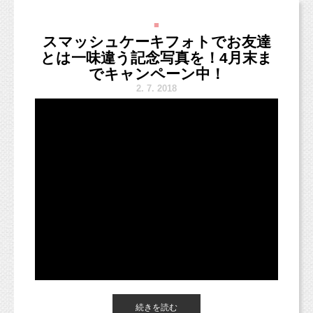
小学生から大人料金の半額が必要になります。
「ここで撮影できるの・・・？」という不安が
■
見受けられますが、
スマッシュケーキフォトでお友達
そして、赤ちゃんで心配なのが
スタジオに足を踏み入れると、
とは一味違う記念写真を！4月末ま
スタジオ撮影のようにポーズを決めたり、
１、泣いたらどうしよう？
その明るい陽射しの入る空間に、表情もパッと
でキャンペーン中！
キラキラした自然の中で笑顔いっぱいに撮影し
２、授乳はどうしよう？
明るくなります。
2.
7. 2018
ていきます。
３、オムツ替えはどこでしよう？
広い日本庭園なので、どこで撮っても絵になる
着物姿が撮影できますよ。
この３点かと思います。
小さいお子さまは楽しく遊んでしまうかもしれ
ませんが、
そんなところも写真におさめていきますね。
おすすめなのが、
新幹線にある「多目的室」
席を予約する際に、窓口で
「多目的室の近くでお願いします。」
と言って予約をしましょう。
続きを読む