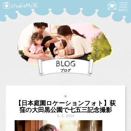
BLOG
ブログ
■
【日本庭園ロケーションフォト】荻
窪の大田黒公園で七五三記念撮影
6.
6. 2024