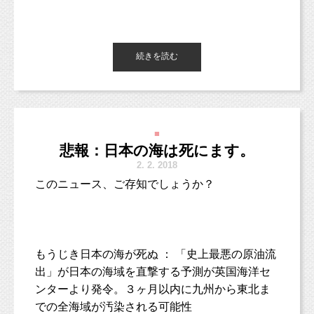
・ご家族、ペット撮影込み
時間帯の新幹線を選ぶことも大事ですね。
＊1回まで延期無料（雨天時、体調不良時など）
＜オプション＞
すると、多くの方が
＊当日スタジオ撮影へ切り替えも可能（スタジ
・ヘアメイク 11,000円
続きを読む
「知らなかった！」
じっとケーキを見つめて、
そして、最後まで曲を聴いてみると、
オ料金でのご案内となります）
（ヘアアレンジ＆メイクアップ 技術者を手配
よくよく観察してからそっと手をのばし・・・
「ビックリした！」
ベビーカーごと乗車する場合は、
記事には載せられていない
いたします）
とコメントをくださいました。
その旨をやはり窓口で伝え、
重要な歌詞が出てきました。
＊移動の際のタクシー代は、お客様にてご負担
（すっぴん、または薄化粧でお越しくださ
空いていれば車椅子用のスペースの広い席を
ください。
い。）
私が知らなかっただけではなく、
案内してもらえます。
「あたし おかあさんになれて よかった」
■
悲報：日本の海は死にます。
やはり報道がされていないせいで
・マタニティペイント 5,500円〜
2.
2. 2018
ほとんどの方が事故のことを知らないようでし
何にせよ、
最終的に丸く収まっているからいいじゃん！
■■■■■■■■■■■■■■■■■■■■■■■■
た。
このニュース、ご存知でしょうか？
スケジュールの早めの決定、
とちょっと軽いのですが、単純にそう思いまし
早めの乗車予約が重要ですね！
た。
こちらのマタニティフォト、
なぜマタニティママ応援企画なのか？
そして、そういったコメントとともに、
もうじき日本の海が死ぬ
：
「史上最悪の原油流
「あたし おかあさんだから」
それは、
大丈夫そうだというコメントもいただきまし
出」が日本の海域を直撃する予測が英国海洋セ
という繰り返しの歌詞に束縛感？
ご紹介特典がとってもお得だからです！
＼フォロー大歓迎！／
た。
ンターより発令。３ヶ月以内に九州から東北ま
良い母親としての呪縛？は感じなかったな。
あっ！クリームが指に！
牧田麻子Facebook
での全海域が汚染される可能性