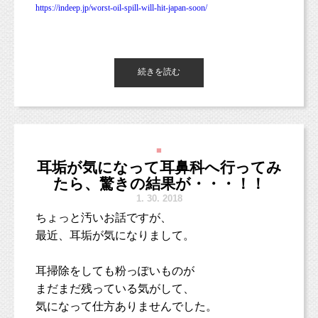
／
https://indeep.jp/worst-oil-spill-will-hit-japan-soon/
むしろ、
https://www.facebook.com/asako.makida
ご紹介で撮影したお客様は、撮影料金5,000円オ
奄美大島沖で大規模な石油流出事故
海洋生態系
母であることに誇りや喜びを感じているように
フ！
への影響は？
私には聞こえました。
25,800円で撮影できちゃいます♪
https://news.yahoo.co.jp/byline/katsukawatoshio/20180202-00081143/
こどもとペットが得意な写真館
スタジオミ
続きを読む
中国沖タンカー事故！「数十年で最悪の事故」
＼
なので
＜スタジオにて準備する場合のスケジュール例
ルク
にも関わらず日本人の危機感が無い理由
特に批判したい気は起きませんでした。
＞
https://matomake.com/I0004589
そして・・・
（西荻窪徒歩３分の駅近・ペットOKスタジオ、駐車場完備。
なんでも、
中央線、総武線、東西線沿線の荻窪、吉祥寺や三鷹、武蔵野市、
なんだこれ？でもなんか気になる・・・
10:00 スタジオ来店
流出したのはコンデンセートという軽質原油
／
西東京市、立川市、小平市、羽村市、
■
もう一回触ってみよう！
↓お支度
東京都新宿区や中央区、世田谷区、港区、江東区、渋谷区、品川
耳垢が気になって耳鼻科へ行ってみ
で、
ご紹介してくださったお客様には、
で、
11:00 お支度完成
区、練馬区、千代田区、中野区など２３区。
先ほど、
Facebook
で流れてきた情報を見て
たら、驚きの結果が・・・！！
これは揮発性のオイルなんだそう。
5,000円分のこども商品券をプレゼント！
なんでのぶみさんはこんな歌詞を書いてしまっ
２３区の他、千葉県、埼玉県、神奈川県、茨城県などからもお越
↓移動
初めて知りました。
1.
30. 2018
プレゼントの回数に上限はございません。
しいただいております！）
たか。
11:20 撮影開始
ちょっと汚いお話ですが、
コンデンセートは水よりも軽いため、
＼
↓撮影40分程度
最近、耳垢が気になりまして。
海水表面に浮きます。
なんでもフェイスブック上で
■各種撮影プラン■
12:00 撮影終了
１月６日に石油タンカーと貨物船が衝突、
海の表面で拡散しながら、大気に蒸発していく
http://studiomilk.jp/price
「お母さんになって我慢したこと、我慢してる
↓移動
３２人の死亡者を出す大事故となりました。
耳掃除をしても粉っぽいものが
そうです。
ことある？」
12:20 スタジオ到着
■お手軽ネット予約■
まだまだ残っている気がして、
と質問をしていたそうです。
https://www.itsuaki.com/yoyaku/webreserve/menusel?
↓着替え
そして、衝突事故から１週間後の１４日に
気になって仕方ありませんでした。
また、この事故では、かなりの量が燃えてしま
str_id=829&stf_id=0