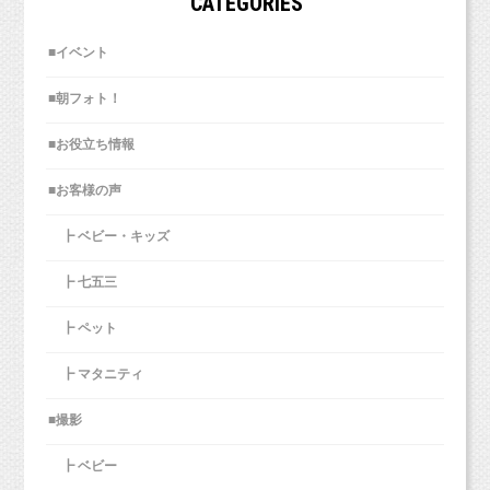
CATEGORIES
■お客様の声■
入力ください。
日本国民はそろそろ平和ボケを卒業した方がい
母は、まっすぐに植えられない父を見て
こういったものを、わからないから
http://www.studiomilk.jp/blog?category=18&page=0
（西荻窪徒歩３分の駅近・ペットOKスタジオ、駐車場完備。
いですね。
なんだかおかしいなと感じたそうです。
■イベント
税理士に全部丸投げ！もありだと思います。
中央線、総武線、東西線沿線の荻窪、吉祥寺や三鷹、武蔵野市、
■インスタグラム■
西東京市、立川市、小平市、羽村市、
自分は得意なことをして、しっかり稼ぐ！
先生の前に座ると、耳に器具っぽいものを入れ
■朝フォト！
スタジオミルクオフィシャル
【ご紹介方法に関して】
東京都新宿区や中央区、世田谷区、港区、江東区、渋谷区、品川
その夜、母が目を覚ますと、
そのお金で税理士に仕事を依頼する！
https://www.instagram.com/studio_milk
区、練馬区、千代田区、中野区など２３区。
られる。
リアルなお友達でも、顔も知らないSNSのフォ
父は息をしておらず、心臓が止まっていまし
牧田麻子
■お役立ち情報
２３区の他、千葉県、埼玉県、神奈川県、茨城県などからもお越
ロワーさんでも大丈夫です。
た。
https://www.instagram.com/asako_makida
しいただいております！）
いいですね！！
「ご自身の撮影日」と「お名前（アカウント
小池加奈
■お客様の声
お金がグルグル循環してる！！
https://www.instagram.com/kk_hpns
名）」を伝えていただくだけでOK！
母は救急車を呼び、心臓マッサージをして救急
■各種撮影プラン■
ドキドキ。
┣ ベビー・キッズ
ぜひSNSでお写真と共にご紹介してください
車を待ち、
＼フォロー大歓迎！／
http://studiomilk.jp/price
コメント、フォローお待ちしています！
ちょっと！手がベタベタだよ！
ね。
病院へ向かいました。
牧田麻子Facebook
┣ 七五三
■お手軽ネット予約■
■LINEショップカード■
https://www.facebook.com/asako.makida
だけど、丸投げできるほど稼げてなければ、
https://www.itsuaki.com/yoyaku/webreserve/menusel?
https://page.line.me/studiomilk
そして、クモ膜下出血だと診断されます。
┣ ペット
str_id=829&stf_id=0
お友達登録で特典あり！２回目以降は撮影料金が割引に。
自分でやりますよね？
「原田さん、耳垢・・・」
昼間の頭痛は、バットで後頭部を殴られるよう
私はそれもありだと思います。
■お客様の声■
■イベント・キャンペーン■
┣ マタニティ
に
こどもとペットが得意な写真館
スタジオミ
１〜３月限定！
http://www.studiomilk.jp/blog?category=18&page=0
痛かっただろうと担当医は言ったそうです。
会社員時代にどれだけ楽をしていたか、
一味違うプロフィールフォトを撮りたい方に朗報です！
■撮影
ルク
■インスタグラム■
➡️
http://www.studiomilk.jp/blog_dtl/entry/463
身にしみてわかることでしょう。
ドキドキ・・・
スタジオミルクオフィシャル
┣ ベビー
（西荻窪徒歩３分の駅近・ペットOKスタジオ、駐車場完備。
４月末まで！
https://www.instagram.com/studio_milk