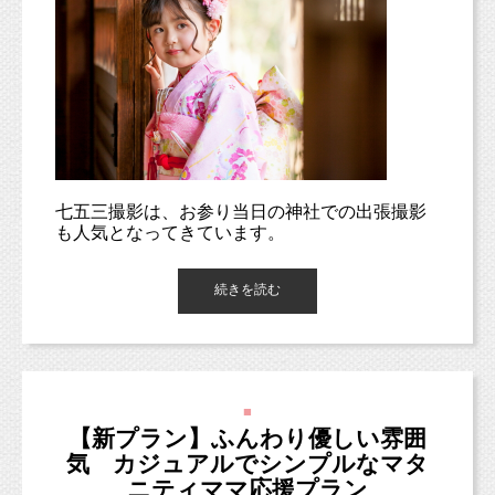
七五三撮影は、お参り当日の神社での出張撮影
も人気となってきています。
個人的に七五三出張撮影のイメージとしては、
続きを読む
「当日のお参りの流れを押さえつつ、スタジオ
で撮影するような着物写真も残していく。」
そんな形で考えているので、スナップ写真の延
長として捉えています。
■
【新プラン】ふんわり優しい雰囲
スナップ写真（スナップしゃしん）とは、
気 カジュアルでシンプルなマタ
人物などの被写体を、自然な形や雰囲気のなか
ニティママ応援プラン