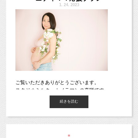
で早撮り（即興的撮影）した写真。
1.
24. 2023
ウィキペディアより
https://ja.wikipedia.org/wiki/%E3%82%B9%E3%83%8A%E3%83%83%E3%
ご覧いただきありがとうございます。
スタジオミルク、カメラマンの真咲です。
カメラマン歴14年、2歳と6歳の男の子のママを
続きを読む
しています。
今回、スタジオミルクでは、
■
新プラン「マタニティママ応援プラン」のご案