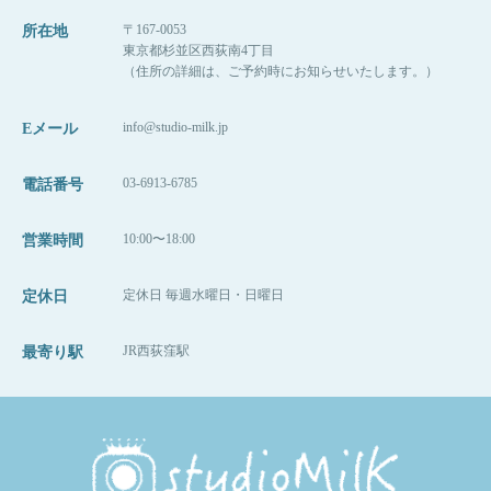
の喘息が牛乳をやめたことにより改善し、自然派の考えに興味を
「麻子は何歳になったんだ？」
〒167-0053
所在地
持つ。2016年に妊娠、出産。現在一児の母として、自然派育児を
思いがけない結果でしたが、
東京都杉並区西荻南4丁目
実践中。
＼フォロー大歓迎！／
（住所の詳細は、ご予約時にお知らせいたします。）
きちんと掃除ができていることがわかってほっ
何度も何度も同じ質問をします。
牧田麻子Facebook
としました。
記憶することができないのです。
info@studio-milk.jp
Eメール
https://www.facebook.com/asako.makida
昔のことは覚えていても、直近のことは全く覚
こどもとペットが得意な写真館スタジオミルク
お客さんの予約の際の心理を体験できたので、
カメラマン牧田麻子
えられないのです。
＼フォロー大歓迎！／
03-6913-6785
電話番号
それも、いい経験になりました！
【プロフィール】
牧田麻子Facebook
こどもとペットが得意な写真館
スタジオミ
1986年岐阜県各務原市出身。県立岐阜高校卒業。2009年大阪芸術
10:00〜18:00
営業時間
https://www.facebook.com/asako.makida
大学映像学科卒業後、愛知県の創寫舘にカメラマンとして就職。
ルク
カメラは全くの未経験だったが、子どもの記念写真からウェディ
高次脳機能障害のリハビリでは、
ングフォトまで幅広く撮影技術を学び、1000組以上の撮影に携わ
ここに、耳鼻科には耳掃除のために行ってもい
定休日 毎週水曜日・日曜日
定休日
（西荻窪徒歩３分の駅近・ペットOKスタジオ、駐車場完備。
子どもの遊びのような、数字やイラストを覚え
る。2011年に上京し、物撮りカメラマンのアシスタントに付く
いということを
中央線、総武線、東西線沿線の荻窪、吉祥寺や三鷹、武蔵野市、
が、物撮りより子どもの撮影が好きだと気づき3ヶ月で辞める。
るようなものや、
こどもとペットが得意な写真館
スタジオミ
西東京市、立川市、小平市、羽村市、
2012年子ども写真館スタジオポストに入社。それまで経験してき
お伝えしてブログを書き終えたいと思います。
JR西荻窪駅
最寄り駅
簡単な算数の問題をやっていました。
東京都新宿区や中央区、世田谷区、港区、江東区、渋谷区、品川
ルク
た撮影とは違い、自由で自然な姿を撮影する手法に感銘を受け
区、練馬区、千代田区、中野区など２３区。
る。700組以上の撮影を経験。方向性の違いから2013年に退社。
ありがとうございました！笑
２３区の他、千葉県、埼玉県、神奈川県、茨城県などからもお越
そこで出会った同僚と共に2013年10月に独立。翌2014年6月に東
KEIKO
さんも「小学４年生の漢字ドリルを楽し
（西荻窪徒歩３分の駅近・ペットOKスタジオ、駐車場完備。
しいただいております！）
京都杉並区西荻窪に写真館スタジオミルクを開業。同年結婚。夫
中央線、総武線、東西線沿線の荻窪、吉祥寺や三鷹、武蔵野市、
んでいた」そうですが、
の喘息が牛乳をやめたことにより改善し、自然派の考えに興味を
西東京市、立川市、小平市、羽村市、
リハビリ、もしくはその延長線でやっていたの
持つ。2016年に妊娠、出産。現在一児の母として、自然派育児を
東京都新宿区や中央区、世田谷区、港区、江東区、渋谷区、品川
■各種撮影プラン■