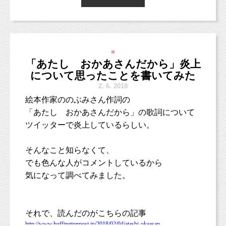
多目的室は鍵がかかっているのですが、
車掌さんにお願いすると開けてもらえます。
11
月にお送りしている季節のお手紙にも
撮影された写真をみれば、仕上がりは一目瞭然
少しだけスマッシュケーキのことを書きましたが、
ですね！
2018
年
4
月まで、
簡易ベッド１台分のスペースの場所があり、
曇りのお天気でも、明るく優しい仕上がりにな
スマッシュケーキフォトのキャンペーンを実施しています！
■
そこで、授乳やオムツ替えができます！
ります。
「あたし おかあさんだから」炎上
について思ったことを書いてみた
2.
6. 2018
これから母になるマタニティさんとそのご家族
まず、「スマッシュケーキ」って何？
という方も多いでしょうから、
絵本作家ののぶみさん作詞の
さまを
オムツ交換台のあるトイレもありますが、
そこから説明させていただきますね！
「あたし おかあさんだから」の歌詞について
優しくて温かな雰囲気で写真に、
＜3〜10月平日限定＞
私は授乳のついでにオムツも替えて、
ツイッターで炎上しているらしい。
そして思い出に残していきたいと思っていま
スマッシュケーキは、
利用していました。
大田黒公園ロケーションフォト
１歳になる赤ちゃんのためのケーキのことで、
す。
七五三撮影 ¥50,600
その名の通り「スマッシュ＝壊す」ケーキなのです。
そんなこと知らなくて、
生後間もない赤ちゃんの場合、
（撮影のみ希望の場合 ¥39,600）
でも色んな人がコメントしているから
海外ではインスタ映えすることもあり、
授乳やオムツ替えで
大人気のイベントなのです！
気になって調べてみました。
泣き止んでくれることが多いと思います。
【プラン内容】
赤ちゃんがケーキを手づかみで
・データ60枚以上
ケーキを壊しながら自由に頬張る姿は
（後日データCD&ダウンロード納品）
それで、読んだのがこちらの記事
本当にかわいいのです♡
・ご家族・兄弟・ペット撮影込み
http://www.huffingtonpost.jp/2018/02/04/atashi-okaasan-