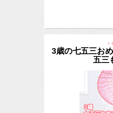
（後日ダウンロード納品）
（目つぶりやテストカットを除
・ご家族・兄弟・ペット撮影込み
☆LINE登録特典「えほんぶっく
【お子様のお支度代】
おひとり 11,000円
┣ キ
3歳の七五三お
（5歳以上の女の子の場合 16,50
新日本髪 追加1,100円
五三
結び帯（5歳以上の女の子） 追加1
帯つき（5歳未満の女の子） 追加1
【衣装代】
スタジオ衣装のレンタル 5,000
キモノカタログからのレンタル 6,
（衣装の持ち込み代は不要）
【親御さまのお支度代】