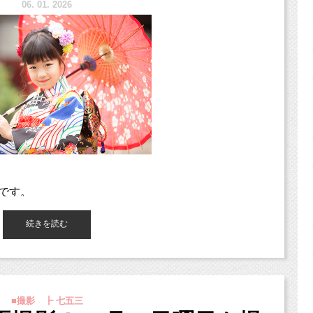
6.
1. 2026
です。
影する
続きを読む
ました。
てもらえることや、
ることが
■撮影 ┣ 七五三
のだと思います。