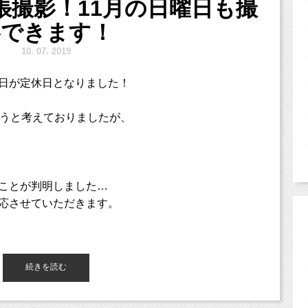
張撮影！11月の日曜日も撮
影できます！
のお参り当日の、
10.
7. 2019
れると助かるだろうなぁ
日が定休日となりました！
りしています。
ようと考えておりましたが、
けで、
ことが全て把握されていたら、
ことが判明しました…
と思いませんか？
応させていただきます。
はお受けいたしますので、
どのお支度を済ませられる
続きを読む
いとお考えの方は
。