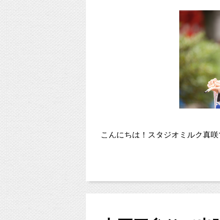
こんにちは！スタジオミルク真咲
近年、七五三記念写真を神社で撮
出張撮影をご希望の方が増えてき
素敵なロケーションでプロに撮っ
お参りと撮影を一緒に済ませられ
出張撮影の人気が出てきた理由な