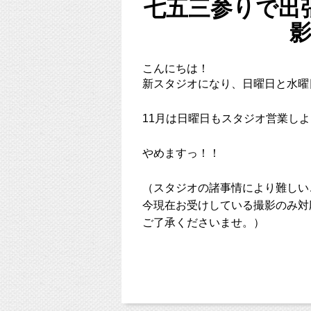
七五三参りで出
私自身、子を持つ母として、
準備や子どものお世話でバタバタ
カメラ要員としてだけでもいてく
こんにちは！
新スタジオになり、日曜日と水曜
なんて親の気持ちを想像してみた
11月は日曜日もスタジオ営業し
やめますっ！！
それならば、１箇所に連絡するだ
全ての手配が完了して、相談した
（スタジオの諸事情により難しい
手間も省けるし、より安心できる
今現在お受けしている撮影のみ対
ご了承くださいませ。）
スタジオミルクでは、
・衣装の相談、レンタルもできる
ただし、スタジオ外での出張撮影
・ご自宅でヘアメイクや着付けな
11月の七五三シーズン、
・親のお支度もお願いできる
神社でのお参りの様子を撮影した
・撮影もおまかせできる
ぜひご連絡をお待ちしております