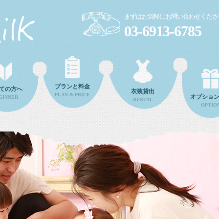
まずはお気軽にお問い合わせくださ
03-6913-6785
プランと料金
ての方へ
衣装貸出
PLAN & PRICE
オプショ
GINNER
RENTAL
OPTIO