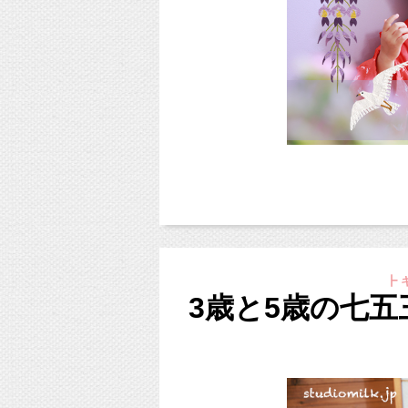
①まずはスタジオへ希望日程と七
11月〜12月中の撮影希望のお
https://studiomilk.jp/form
新オリジナルプラン＊（10/3
https://www.studiomilk.jp/news_dtl/entry/854
②撮影日程を押さえましたら、内
ご予約受付中ですが、スタジオ
詳細を確認いたしますので、お
また9月23日〜10月2日ま
ご注意ください。
③ご回答いただいたフォームを確
こんにちは！
同時に、内金5,000円をお支
東京都杉並区のフォトスタジオ「
ずーっと雨ですね・・・
④撮影日の1〜2週間前に最終確
手水舎の近くで緑を入れてご家族
┣ キ
と、お天気が雨ということしか書
撮影当日までにお支払いくださ
いち・にの・さーん！で楽しい表
3歳と5歳の七
今日ご紹介するお写真は、
ピンクの背景で、ファミリーフォト！
1歳の頃から撮影に来てくれてい
以前と同様、ペットちゃんも撮影OKです♪
⑤撮影当日はスタジオLINEにて
＊スタジオミルクからな重要
もう3歳なんて！早いですね（＞
撮影を行います。
＊LINE登録はこちらから＊
https://www.studiomilk.jp/news_dtl/entry/842
https:/