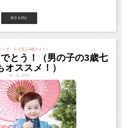
いた全データとなります）
続きを読む
」付き
ッズ ┣ 七五三■朝フォト！
めでとう！（男の子の3歳七
0円）
もオススメ！）
,100円
9.
16. 2019
,100円
円
000円〜