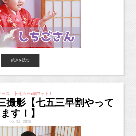
五三出張撮影を希望する旨をお知らせください。
客様は、目安として3ヶ月前までにご連絡ください。
から適用）
容確認フォームをお送りいたします。
サンプルが9月末〜10月頭に公開予定です。
手数ですが早めのご回答をお願いいたします。
では移転作業のためお休みとなりますので、
続きを読む
認して、スタジオにて技術者の手配をいたします。
度が必要な人数分頂戴し、ご予約確定となります。
スタジオミルク」です。
認のご連絡と、併せて請求書をお送りいたします。
写真です。
ッズ ┣ 七五三■朝フォト！
かなくなりそうで怖いです（＞＜；）
いませ。
情が撮影できました！
五三撮影【七五三早割やって
る男の子の七五三フォトです（＾＾）
連絡を取りつつカメラマンと待ち合わせ、1時間ほど
ます！】
なお知らせ＊
＜；）
5.
13. 2019
/lin.ee/NgFlje6