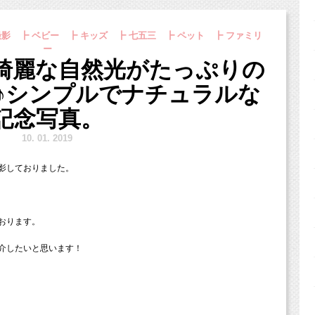
したい！
影 ┣ ベビー ┣ キッズ ┣ 七五三 ┣ ペット ┣ ファミリ
ー
なの？というお客様向けに
に全ておまかせください！
綺麗な自然光がたっぷりの
をご紹介しながら
す。
♪シンプルでナチュラルな
記念写真。
10.
1. 2019
ハン（場所の下見）をいたします。
影しておりました。
行って、
み具合や、集合場所も確認しておきます。
おります。
代わり。撮影小物を入れたりも。）を持った
ます。
介したいと思います！
影プラン】
ら早速撮影開始！
 36,300円）
ました。