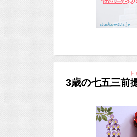
お母様 訪問着着付け 7,700円
ヘアのみ 7,700円
ヘア＆メイク 11,000円
お父様 袴、アンサンブル着付け 7
ヘアのみ 5,500円
自然光の入る窓辺で撮影する、定番のカット
あかちゃんの柔肌がよりふんわりと、とろけ
ヘア＆メイク 8,800円
こんにちは、東京都杉並区のフォ
まずは手水舎で身を清めます。
明日明後日は定休日となりますの
┣ キ
やり方を教えてあげながら、ゆっ
また10月の定休日は水曜日と日
3歳の七五三前
シャッターチャンスがたくさんで
お手数おかけいたしますが、どう
新スタジオについて。
＜ご予約の流れ＞
https://www.studiomilk.jp/blog_dtl/entry/875