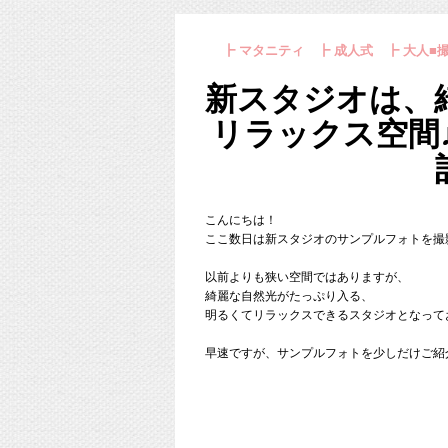
七五三の準備をもっともっと楽に
ということで、
そう考える親御さまはぜひ、
┣ マタニティ ┣ 成人式 ┣ 大人■撮
今回は、出張撮影ってどんな感じ
準備から撮影までスタジオミルク
新スタジオは、
先日撮影させていただいたお写真
ご案内させていただこうと思いま
リラックス空間
こんにちは！
まず、撮影の１週間前までにロケ
ここ数日は新スタジオのサンプルフォトを撮
できるだけ同じ曜日の同じ時間に
そのときの太陽の位置や、人の混
以前よりも狭い空間ではありますが、
綺麗な自然光がたっぷり入る、
明るくてリラックスできるスタジオとなって
当日はイケアの青いバッグ（目印
カメラマンが1人で撮影に向かい
早速ですが、サンプルフォトを少しだけご紹
【スタジオミルクの七五三出張撮
お客様と合流して、ご挨拶をした
11〜12月 41,800円 （1〜10月
この日は阿佐ヶ谷神明宮で撮影し
・全データ100枚程度
とっても綺麗な神社でした！！