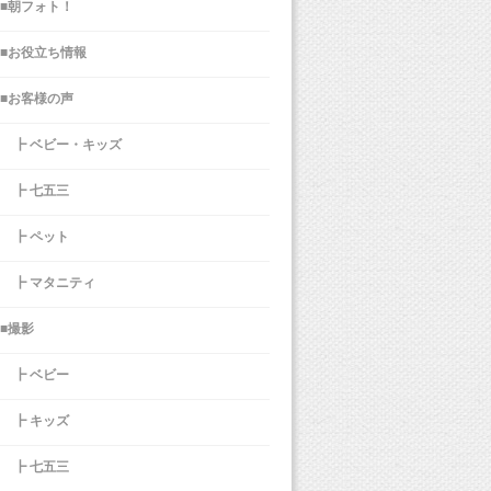
■朝フォト！
■お役立ち情報
■お客様の声
┣ ベビー・キッズ
┣ 七五三
┣ ペット
┣ マタニティ
■撮影
┣ ベビー
┣ キッズ
┣ 七五三