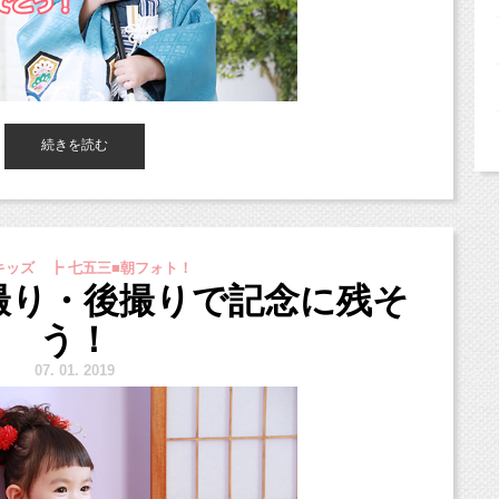
,700円
です。
続きを読む
るような写真に仕上がりますね。
トスタジオ「スタジオミルク」です。
で、ご注意ください。
ッズ ┣ 七五三■朝フォト！
くりすすめていただくと、
曜日となります。
撮り・後撮りで記念に残そ
きるので、いろんな写真が撮影できます！
ぞ宜しくお願い致します。
う！
7.
1. 2019