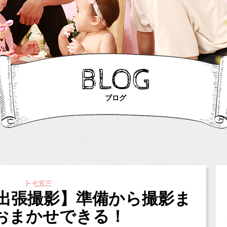
BLOG
ブログ
┣ 七五三
三出張撮影】準備から撮影ま
おまかせできる！