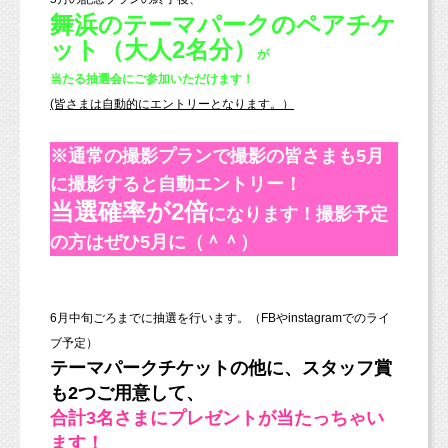
舞浜のテーマパークのペアチケ
ット（大人2名分）
が
当たる抽選会にご参加いただけます！
(皆さまは自動的にエントリーとなります。）
※通常の撮影プランで撮影の皆さまも5月
に撮影すると自動エントリー！
当選確率が2倍
になります！撮影予定
の方はぜひ5月に（＾＾）
6月中旬ごろまでに抽選を行います。（FBやinstagramでのライ
ブ予定）
テーマパークチケットの他に、スタッフ賞
も2つご用意して、
合計3名さまに
プレゼントが当たっちゃい
ます！