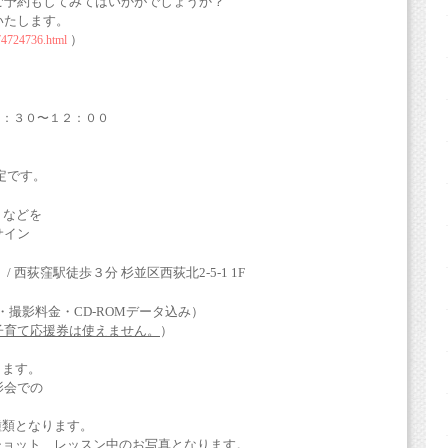
ご予約もしてみてはいかがでしょうか？
いたします。
）
074724736.html
０：３０〜１２：００
定です。
」などを
サイン
）/
西荻窪駅徒歩３分 杉並区西荻北2-5-1 1F
・撮影料金・CD-ROMデータ込み）
子育て応援券は使えません。
）
きます。
影会での
。
種類となります。
ショット、レッスン中のお写真となります。