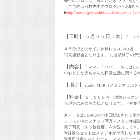
先生のブログもご覧いただきつつ、ぜひ
（ご予約は河村先生のブログからお願い
▶︎
http://ameblo.jp/yasashiikimochi-baby/entry-12
【日時】
５月２５日（木） /
１
４５分ほどのサイン体験レッスンの後、
写真撮影会となります。 お昼頃終了の予
【内容】
「ママ」「パパ」「おっぱい
中心とした赤ちゃんの日常生活に関する
【場所】
studio MilK（スタジオミルク
【料金】
５，０００円 （体験レッスン
※現金のみのお支払となります。（
杉並
※
データはCD-ROMで後日郵送させて頂
レッスン中のスナップ写真＋スタジオ撮
親子写真（１５枚程度）をお送りします
※
背景のセットはスタジオが準備した１
※
撮影は赤ちゃんお一人、ママとのツー