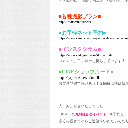
２３区の他、千葉県、埼玉県、神奈川県、茨
■各種撮影プラン■
http://studiomilk.jp/price
■お手軽ネット予約■
https://www.itsuaki.com/yoyaku/webreserve/menu
■インスタグラム■
https://www.instagram.com/studio_milk/
コメント、フォローお待ちしています！
■LINEショップカード■
https://page.line.me/studiomilk
お友達登録で特典あり！２回目以降は撮
先日お知らせいたしました、
6月４日の
（&
予約会）
無料撮影会イベント
多くの皆さまからご連絡をいただいてお