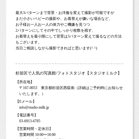
最大3パターンまで背景・お洋服を変えて撮影が可能ですが
まだ小さいベビーの撮影や、お着替えが嫌いな場合など、
お子様お一人お一人の体力やご機嫌を見つつ
2パターンにしてその中でしっかり枚数を残す、
お着替えを最小限にして背景は3パターン変えて撮るなどの方法
もございます。
当日ご相談しながら撮影できればと思います(^ ^)
杉並区で人気の写真館/フォトスタジオ【スタジオミルク】
【所在地】
〒167-0053 東京都杉並区西荻南（詳細はご予約時にお知らせ
いたします。）
【Eメール】
info@studio-milk.jp
【電話番号】
03-6913-6785
【営業時間・定休日】
営業時間 10:00〜18:00