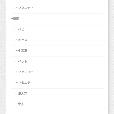
┣ マタニティ
■撮影
┣ ベビー
┣ キッズ
┣ 七五三
┣ ペット
┣ ファミリー
┣ マタニティ
┣ 成人式
┣ 大人