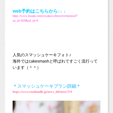
web予約はこちらから↓↓ ↓
https://www.itsuaki.com/yoyaku/webreserve/menusel?
str_id=829&stf_id=0
人気のスマッシュケーキフォト♪
海外ではcakesmashと呼ばれてすごく流行って
います（＾＾）
＊スマッシュケーキプラン詳細＊
https://www.studiomilk.jp/news_dtl/entry/574