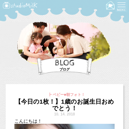
BLOG
ブログ
┣ ベビー■朝フォト！
【今日の1枚！】1歳のお誕生日おめ
でとう！
10.
14. 2018
こんにちは！