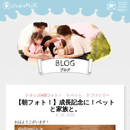
BLOG
ブログ
┣ キッズ■朝フォト！ ┣ ペット ┣ ファミリー
【朝フォト！】成長記念に！ペット
と家族と。
4.
15. 2018
お
はようございます！