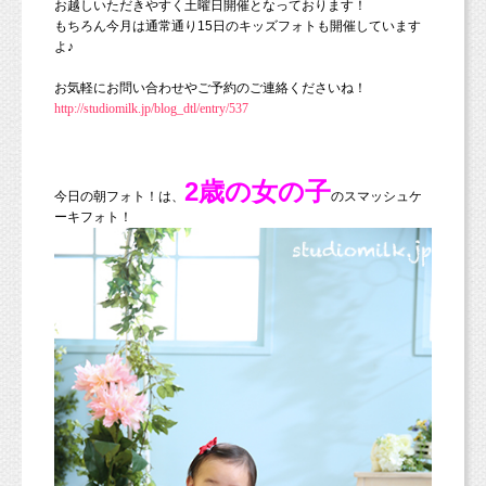
お越しいただきやすく土曜日開催となっております！
もちろん今月は通常通り15日のキッズフォトも開催しています
よ♪
お気軽にお問い合わせやご予約のご連絡くださいね！
http://studiomilk.jp/blog_dtl/entry/537
2歳の女の子
今日の朝フォト！は、
のスマッシュケ
ーキフォト！