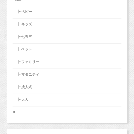
┣ ベビー
┣ キッズ
┣ 七五三
┣ ペット
┣ ファミリー
┣ マタニティ
┣ 成人式
┣ 大人
■