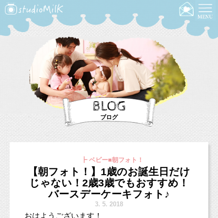
BLOG
ブログ
┣ ベビー■朝フォト！
【朝フォト！】1歳のお誕生日だけ
じゃない！2歳3歳でもおすすめ！
バースデーケーキフォト♪
3.
5. 2018
おはようございます！