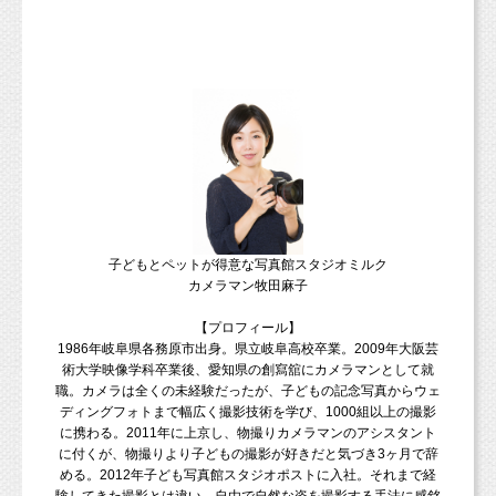
子どもとペットが得意な写真館スタジオミルク
カメラマン牧田麻子
【プロフィール】
1986年岐阜県各務原市出身。県立岐阜高校卒業。2009年大阪芸
術大学映像学科卒業後、愛知県の創寫舘にカメラマンとして就
職。カメラは全くの未経験だったが、子どもの記念写真からウェ
ディングフォトまで幅広く撮影技術を学び、1000組以上の撮影
に携わる。2011年に上京し、物撮りカメラマンのアシスタント
に付くが、物撮りより子どもの撮影が好きだと気づき3ヶ月で辞
める。2012年子ども写真館スタジオポストに入社。それまで経
験してきた撮影とは違い、自由で自然な姿を撮影する手法に感銘