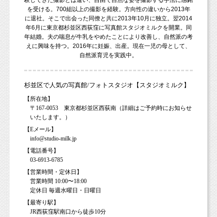
を受ける。700組以上の撮影を経験。方向性の違いから2013年
に退社。そこで出会った同僚と共に2013年10月に独立。翌2014
年6月に東京都杉並区西荻窪に写真館スタジオミルクを開業。同
年結婚。夫の喘息が牛乳をやめたことにより改善し、自然派の考
えに興味を持つ。2016年に妊娠、出産。現在一児の母として、
自然派育児を実践中。
杉並区で人気の写真館/フォトスタジオ【スタジオミルク】
【所在地】
〒167-0053 東京都杉並区西荻南（詳細はご予約時にお知らせ
いたします。）
【Eメール】
info@studio-milk.jp
【電話番号】
03-6913-6785
【営業時間・定休日】
営業時間 10:00〜18:00
定休日 毎週水曜日・日曜日
【最寄り駅】
JR西荻窪駅南口から徒歩10分