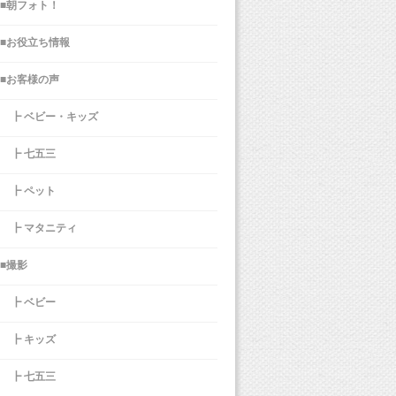
■朝フォト！
■お役立ち情報
■お客様の声
┣ ベビー・キッズ
┣ 七五三
┣ ペット
┣ マタニティ
■撮影
┣ ベビー
┣ キッズ
┣ 七五三