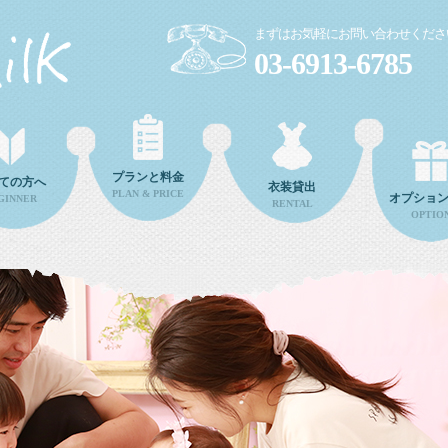
まずはお気軽にお問い合わせくださ
03-6913-6785
プランと料金
ての方へ
衣装貸出
PLAN & PRICE
オプショ
GINNER
RENTAL
OPTIO