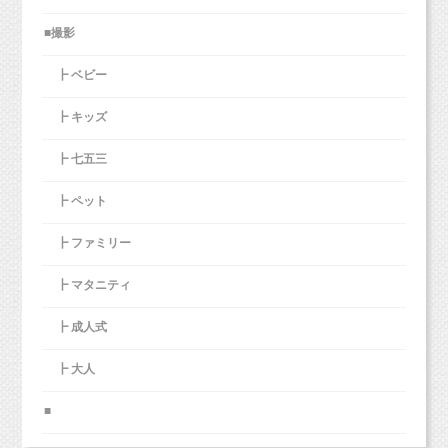
■撮影
┣ ベビー
┣ キッズ
┣ 七五三
┣ ペット
┣ ファミリー
┣ マタニティ
┣ 成人式
┣ 大人
■