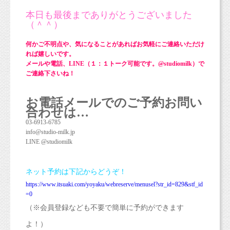
本日も最後までありがとうございました
（＾＾）
何かご不明点や、気になることがあればお気軽にご連絡いただけ
れば嬉しいです。
メールや電話、LINE（１：１トーク可能です。@studiomilk）で
ご連絡下さいね！
お電話メールでのご予約お問い
合わせは…
03-6913-6785
info@studio-milk.jp
LINE @studiomilk
ネット予約は下記からどうぞ！
https://www.itsuaki.com/yoyaku/webreserve/menusel?str_id=829&stf_id
=0
（※会員登録なども不要で簡単に予約ができます
よ！）