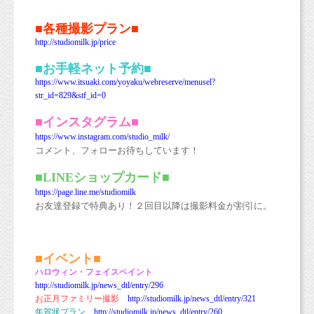
■各種撮影プラン■
http://studiomilk.jp/price
■お手軽ネット予約■
https://www.itsuaki.com/yoyaku/webreserve/menusel?
str_id=829&stf_id=0
■インスタグラム■
https://www.instagram.com/studio_milk/
コメント、フォローお待ちしています！
■LINEショップカード■
https://page.line.me/studiomilk
お友達登録で特典あり！２回目以降は撮影料金が割引に。
■イベント■
ハロウィン・フェイスペイント
http://studiomilk.jp/news_dtl/entry/296
お正月ファミリー撮影
ht
tp://studiomilk.jp/news_dtl/entry/321
年賀状プラン
http://studiomilk.jp/news_dtl/entry/260