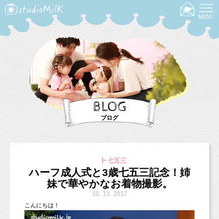
BLOG
ブログ
┣ 七五三
ハーフ成人式と3歳七五三記念！姉
妹で華やかなお着物撮影。
10.
13. 2017
こんにちは！