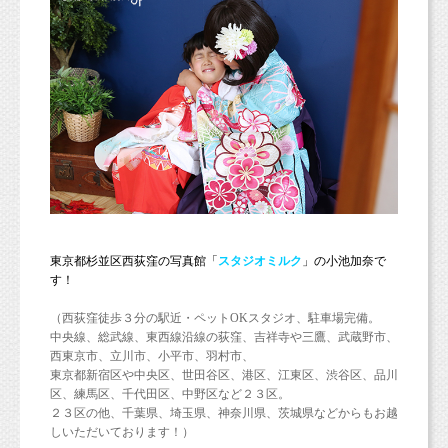
東京都杉並区西荻窪の写真館「
スタジオミルク
」の小池加奈
で
す！
（西荻窪徒歩３分の駅近・ペットOKスタジオ、駐車場完備。
中央線、総武線、東西線沿線の荻窪、吉祥寺や三鷹、武蔵野市、
西東京市、立川市、小平市、羽村市、
東京都新宿区や中央区、世田谷区、港区、江東区、渋谷区、品川
区、練馬区、千代田区、中野区など２３区。
２３区の他、千葉県、埼玉県、神奈川県、茨城県などからもお越
しいただいております！）