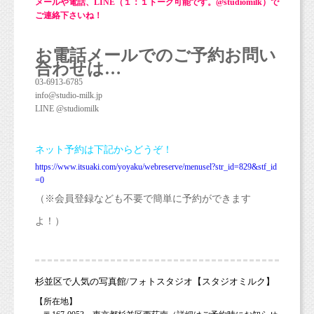
メールや電話、LINE（１：１トーク可能です。@studiomilk）で
ご連絡下さいね！
お電話メールでのご予約お問い
合わせは…
03-6913-6785
info@studio-milk.jp
LINE @studiomilk
ネット予約は下記からどうぞ！
https://www.itsuaki.com/yoyaku/webreserve/menusel?str_id=829&stf_id
=0
（※会員登録なども不要で簡単に予約ができます
よ！）
杉並区で人気の写真館/フォトスタジオ【スタジオミルク】
【所在地】