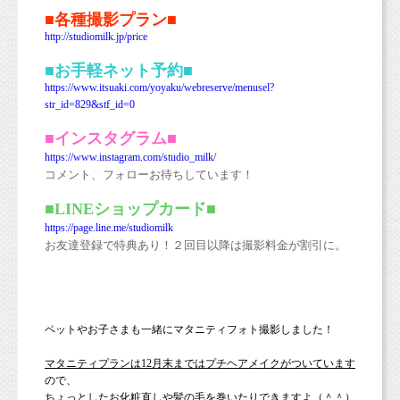
■各種撮影プラン■
http://studiomilk.jp/price
■お手軽ネット予約■
https://www.itsuaki.com/yoyaku/webreserve/menusel?
str_id=829&stf_id=0
■インスタグラム■
https://www.instagram.com/studio_milk/
コメント、フォローお待ちしています！
■LINEショップカード■
https://page.line.me/studiomilk
お友達登録で特典あり！２回目以降は撮影料金が割引に。
ペットやお子さまも一緒にマタニティフォト撮影しました！
マタニティプランは12月末まではプチヘアメイクがついています
ので、
ちょっとしたお化粧直しや髪の毛を巻いたりできますよ（＾＾）