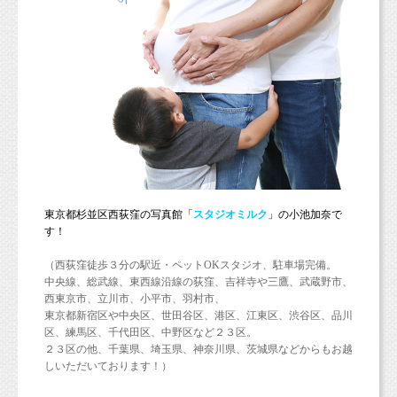
東京都杉並区西荻窪の写真館「
スタジオミルク
」の小池加奈
で
す！
（西荻窪徒歩３分の駅近・ペットOKスタジオ、駐車場完備。
中央線、総武線、東西線沿線の荻窪、吉祥寺や三鷹、武蔵野市、
西東京市、立川市、小平市、羽村市、
東京都新宿区や中央区、世田谷区、港区、江東区、渋谷区、品川
区、練馬区、千代田区、中野区など２３区。
２３区の他、千葉県、埼玉県、神奈川県、茨城県などからもお越
しいただいております！）