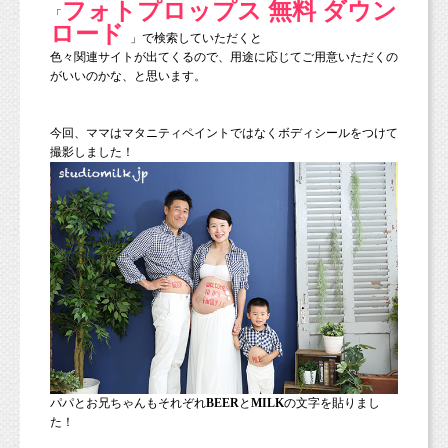
フォトプロップス 無料 ダウン
「
ロード
」で検索していただくと
色々関連サイトが出てくるので、用途に応じてご用意いただくの
がいいのかな、と思います。
今回、ママはマタニティペイントではなくボディシールをつけて
撮影しました！
パパとお兄ちゃんもそれぞれ
BEER
と
MILK
の文字を貼りまし
た！