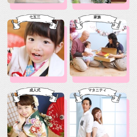
七五三
家族
成人式
マタニティ