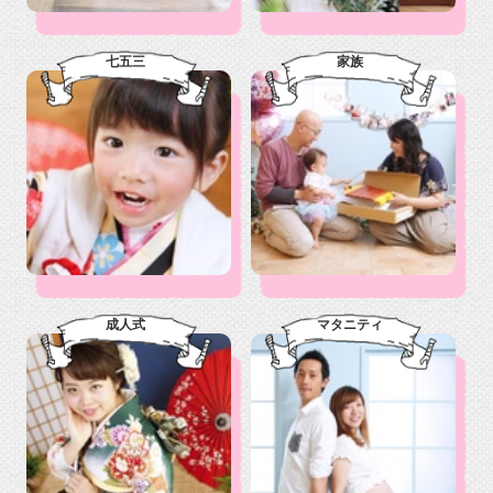
七五三
家族
成人式
マタニティ